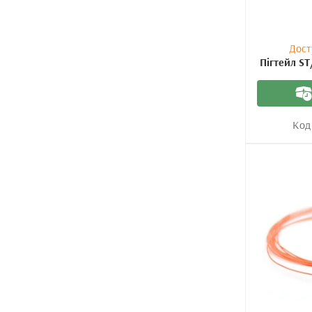
Дост
Пігтейл ST
Код