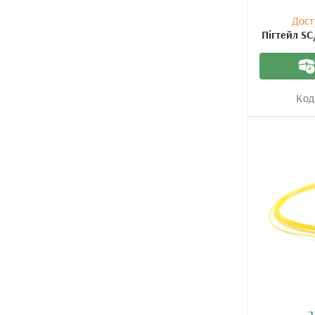
Дост
Пігтейл SC
Код
2