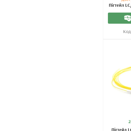
Пігтейл LC
Код
2
Пігтейл L