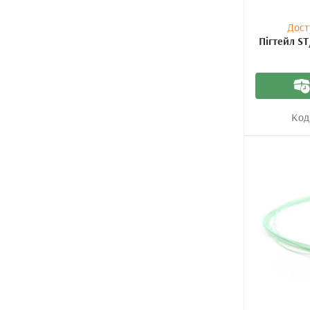
Дост
Пігтейл ST
Код