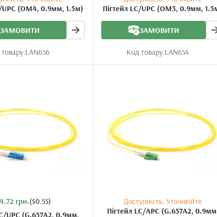
/UPC (OM4, 0.9мм, 1.5м)
Пігтейл LC/UPC (OM3, 0.9мм, 1.5
ЗАМОВИТИ
ЗАМОВИТИ
 товару:
LAN656
Код товару:
LAN654
4.72 грн.
($0.55)
Доступність: Уточнюйте
Пігтейл LC/APC (G.657A2, 0.9мм
C/UPC (G.657A2, 0.9мм,