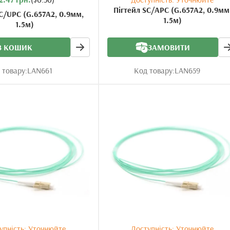
Пігтейл SC/APC (G.657A2, 0.9мм
C/UPC (G.657A2, 0.9мм,
1.5м)
1.5м)
В КОШИК
ЗАМОВИТИ
 товару:
LAN661
Код товару:
LAN659
упність: Уточнюйте
Доступність: Уточнюйте