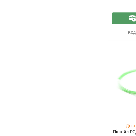
Код
Дост
Пігтейл FC