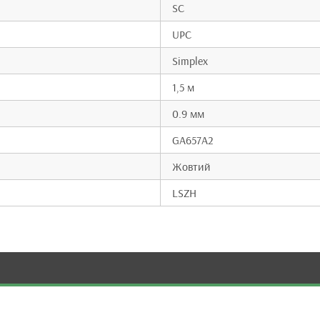
SC
UPC
Simplex
1,5 м
0.9 мм
GA657A2
Жовтий
LSZH