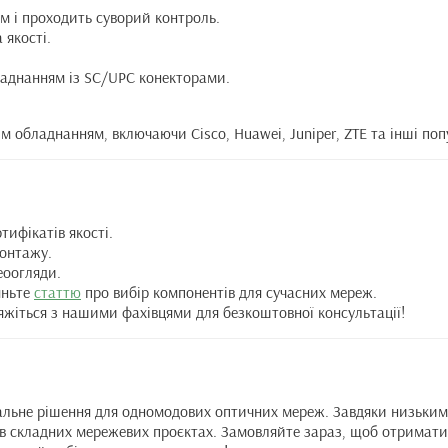
м і проходить суворий контроль.
 якості.
ладнанням із SC/UPC конекторами.
м обладнанням, включаючи Cisco, Huawei, Juniper, ZTE та інші поп
тифікатів якості.
монтажу.
еоогляди.
яньте
статтю
про вибір компонентів для сучасних мереж.
’яжіться з нашими фахівцями для безкоштовної консультації!
альне рішення для одномодових оптичних мереж. Завдяки низьким вт
 в складних мережевих проєктах. Замовляйте зараз, щоб отримати