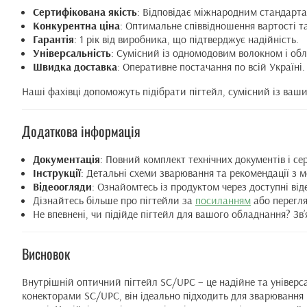
Сертифікована якість
: Відповідає міжнародним стандарта
Конкурентна ціна
: Оптимальне співвідношення вартості та
Гарантія
: 1 рік від виробника, що підтверджує надійність.
Універсальність
: Сумісний із одномодовим волокном і об
Швидка доставка
: Оперативне постачання по всій Україні.
Наші фахівці допоможуть підібрати пігтейл, сумісний із ваши
Додаткова інформація
Документація
: Повний комплект технічних документів і сер
Інструкції
: Детальні схеми зварювання та рекомендації з 
Відеоогляди
: Ознайомтесь із продуктом через доступні від
Дізнайтесь більше про пігтейли за
посиланням
або перегл
Не впевнені, чи підійде пігтейл для вашого обладнання? Зв
Висновок
Внутрішній оптичний пігтейл SC/UPC – це надійне та універс
конекторами SC/UPC, він ідеально підходить для зварювання