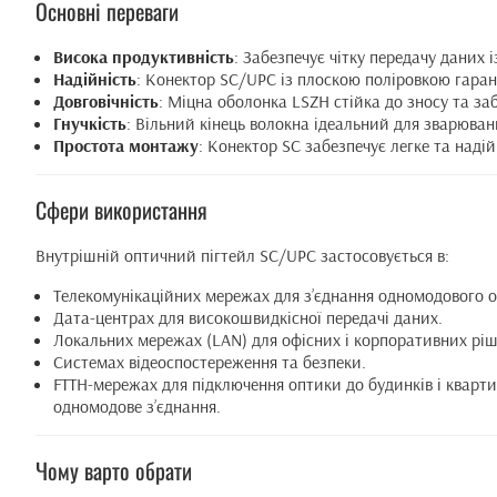
Основні переваги
Висока продуктивність
: Забезпечує чітку передачу даних
Надійність
: Конектор SC/UPC із плоскою поліровкою гарант
Довговічність
: Міцна оболонка LSZH стійка до зносу та за
Гнучкість
: Вільний кінець волокна ідеальний для зварюванн
Простота монтажу
: Конектор SC забезпечує легке та наді
Сфери використання
Внутрішній оптичний пігтейл SC/UPC застосовується в:
Телекомунікаційних мережах для з’єднання одномодового 
Дата-центрах для високошвидкісної передачі даних.
Локальних мережах (LAN) для офісних і корпоративних ріш
Системах відеоспостереження та безпеки.
FTTH-мережах для підключення оптики до будинків і квартир
одномодове з’єднання.
Чому варто обрати