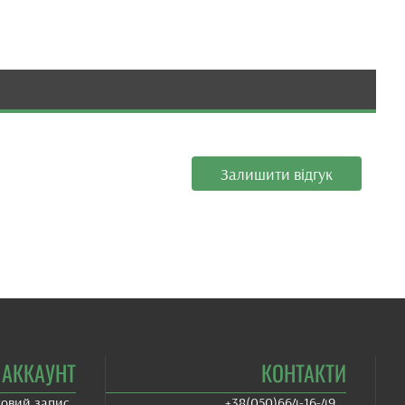
Залишити відгук
АККАУНТ
КОНТАКТИ
ковий запис
+38(‎050)664-16-49