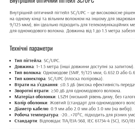
Внутрішній оптичний пігтейл SC/UPC
Внутрішній оптичний пігтейл SC/UPC – це високоякісне ріше
на одному кінці та вільним волокном на іншому для зварюван
9/125 мкм), він ідеально підходить для телекомунікаційних м
для одномодового волокна. Довжина від 1 до 1.5 метра забез
Технічні параметри
Тип пігтейла
: SC/UPC.
Довжина
: 1–1.5 метра (інші довжини доступні за запитом).
Тип волокна
: Одномодове (SMF, 9/125 мкм, G.652.D або G.6
Тип конектора
: SC/UPC (плоска поліровка).
Втрати на з’єднання
: ≤0.3 дБ (висока ефективність передач
Зворотні втрати
: ≥50 дБ для одномодового волокна.
Матеріал оболонки
: LSZH (низький рівень диму, без галоге
Колір оболонки
: Жовтий (стандарт для одномодового воло
Діаметр кабелю
: 0.9 мм або 2.0 мм або 3.0 мм (на вибір).
Робоча температура
: -20…+70°C, підходить для різних умо
Стандарти
: Відповідає TIA/EIA-568, IEC 61754-4 (SC), ISO/IE