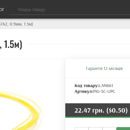
ОГ
7A2, 0.9мм, 1.5м)
 1.5м)
Гарантія 12 місяців
Код товару:
LAN661
Артикул:
PIG-SC-UPC
22.47 грн.
($0.50)
Пігтейл