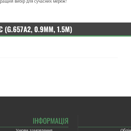
йкращий вибір для сучасних мереж!
 (G.657A2, 0.9ММ, 1.5М)
ІНФОРМАЦІЯ
Умови замовлення
Облі