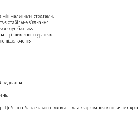
 із мінімальними втратами.
ує стабільне з’єднання.
безпечує безпеку.
я в різних конфігураціях.
йне підключення.
обладнання.
ень.
. Цей пігтейл ідеально підходить для зварювання в оптичних крос