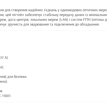
ння для створення надійних з’єднань у одномодових оптичних ме
ня, цей пігтейл забезпечує стабільну передачу даних із мінімаль
ереж, дата-центрів, локальних мереж (LAN) і систем FTTH (оптика
печує зручність для зварювання та підключення до обладнання.
57.A).
і).
нів) для безпеки.
кна).
в.
C 11801.