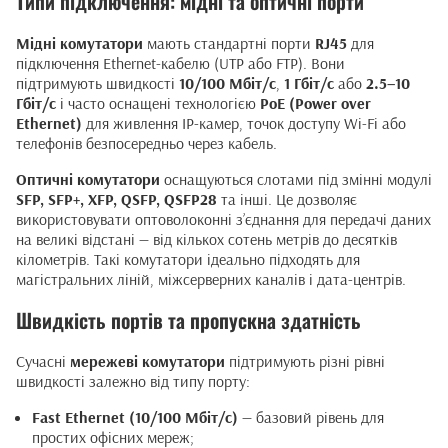
Типи підключення: мідні та оптичні порти
Мідні комутатори
мають стандартні порти
RJ45
для
підключення Ethernet-кабелю (UTP або FTP). Вони
підтримують швидкості
10/100 Мбіт/с
,
1 Гбіт/с
або
2.5–10
Гбіт/с
і часто оснащені технологією
PoE (Power over
Ethernet)
для живлення IP-камер, точок доступу Wi-Fi або
телефонів безпосередньо через кабель.
Оптичні комутатори
оснащуються слотами під змінні модулі
SFP, SFP+, XFP, QSFP, QSFP28
та інші. Це дозволяє
використовувати оптоволоконні з’єднання для передачі даних
на великі відстані — від кількох сотень метрів до десятків
кілометрів. Такі комутатори ідеально підходять для
магістральних ліній, міжсерверних каналів і дата-центрів.
Швидкість портів та пропускна здатність
Сучасні
мережеві комутатори
підтримують різні рівні
швидкості залежно від типу порту:
Fast Ethernet (10/100 Мбіт/с)
— базовий рівень для
простих офісних мереж;