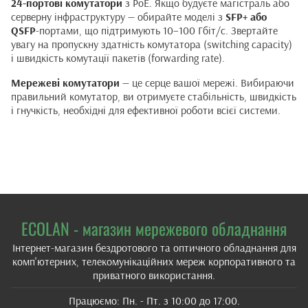
24-портові комутатори
з PoE. Якщо будуєте магістраль або
серверну інфраструктуру — обирайте моделі з
SFP+ або
QSFP
-портами, що підтримують 10–100 Гбіт/с. Звертайте
увагу на пропускну здатність комутатора (switching capacity)
і швидкість комутації пакетів (forwarding rate).
Мережеві комутатори
— це серце вашої мережі. Вибираючи
правильний комутатор, ви отримуєте стабільність, швидкість
і гнучкість, необхідні для ефективної роботи всієї системи.
ECOLAN - магазин мережевого обладнання
Інтернет-магазин бездротового та оптичного обладнання для
комп'ютерних, телекомунікаційних мереж корпоративного та
приватного використання.
Працюємо: Пн. - Пт. з 10:00 до 17:00.