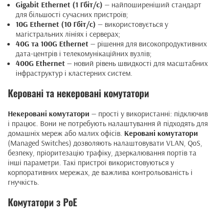
Gigabit Ethernet (1 Гбіт/с)
— найпоширеніший стандарт
для більшості сучасних пристроїв;
10G Ethernet (10 Гбіт/с)
— використовується у
магістральних лініях і серверах;
40G та 100G Ethernet
— рішення для високопродуктивних
дата-центрів і телекомунікаційних вузлів;
400G Ethernet
— новий рівень швидкості для масштабних
інфраструктур і кластерних систем.
Керовані та некеровані комутатори
Некеровані комутатори
— прості у використанні: підключив
і працює. Вони не потребують налаштування й підходять для
домашніх мереж або малих офісів.
Керовані комутатори
(Managed Switches) дозволяють налаштовувати VLAN, QoS,
безпеку, пріоритезацію трафіку, дзеркалювання портів та
інші параметри. Такі пристрої використовуються у
корпоративних мережах, де важлива контрольованість і
гнучкість.
Комутатори з PoE