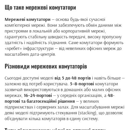
Що таке мережеві комутатори
Мережеві комутатори
— основа будь-якої сучасної
комп’ютерної мережі. Вони забезпечують обмін даними між
пристроями в локальній або корпоративній мережі,
гарантують стабільну швидкість передачі, високу пропускну
здатність і надійність з’єднання. Саме комутатори формують
«хребет» інфраструктури — від невеликих офісних мереж до
масштабних дата-центрів.
Різновиди мережевих комутаторів
Сьогодні доступні моделі
від 5 до 48 портів
і навіть більше —
залежно від потреб користувача.
5–8-портові
комутатори
зазвичай використовуються в домашніх або малих офісних
мережах,
16–24-портові
— у середніх організаціях, а
48-
портові та багатосекційні рішення
— у великих
підприємствах і серверних залах. Для масштабування мережі
деякі моделі підтримують стекування (stacking), що дозволяє
об’єднувати кілька комутаторів в єдину систему.