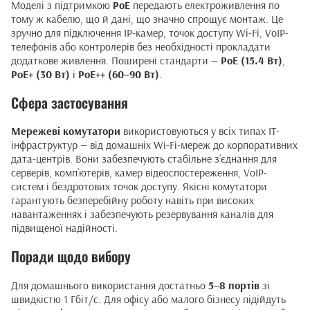
Моделі з підтримкою
PoE
передають електроживлення по
тому ж кабелю, що й дані, що значно спрощує монтаж. Це
зручно для підключення IP-камер, точок доступу Wi-Fi, VoIP-
телефонів або контролерів без необхідності прокладати
додаткове живлення. Поширені стандарти —
PoE (15.4 Вт)
,
PoE+ (30 Вт)
і
PoE++ (60–90 Вт)
.
Сфера застосування
Мережеві комутатори
використовуються у всіх типах ІТ-
інфраструктур — від домашніх Wi-Fi-мереж до корпоративних
дата-центрів. Вони забезпечують стабільне з’єднання для
серверів, комп’ютерів, камер відеоспостереження, VoIP-
систем і бездротових точок доступу. Якісні комутатори
гарантують безперебійну роботу навіть при високих
навантаженнях і забезпечують резервування каналів для
підвищеної надійності.
Поради щодо вибору
Для домашнього використання достатньо
5–8 портів
зі
швидкістю 1 Гбіт/с. Для офісу або малого бізнесу підійдуть