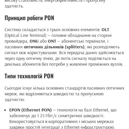
здатність.
Принцип роботи PON
Система складається з трьох основних елементів:
OLT
(Optical Line Terminal) — головне обладнання на стороні
провайдера,
ONU
або
ONT
— абонентські термінали, і
пасивних
оптичних дільників (splitters)
, які розподіляють
сигнал між користувачами. Вся передача даних здійснюється
через одну оптичну лінію, де потік сигналу поділяється на
декілька абонентів без потреби у живленні проміжних вузлів.
Типи технологій PON
Сьогодні існує кілька основних стандартів пасивних оптичних
мереж, які відрізняються швидкістю та пропускною
здатністю:
EPON (Ethernet PON)
— технологія на базі Ethernet, що
забезпечує до 1.25 Гбіт/с симетричної швидкості.
Використовується в корпоративних і міських мережах
завдяки простій інтеграції з Ethernet-інфраструктурою.