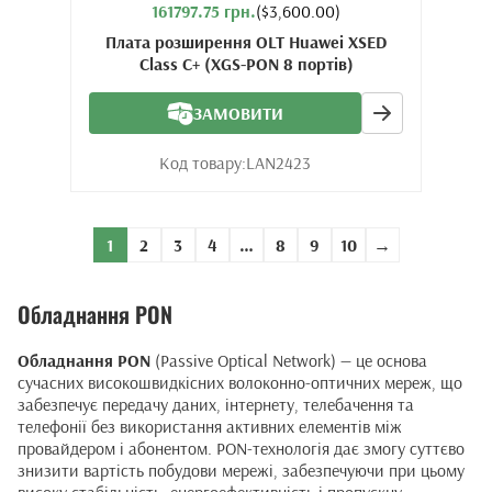
161797.75 грн.
($3,600.00)
Плата розширення OLT Huawei XSED
Class C+ (XGS-PON 8 портів)
ЗАМОВИТИ
Код товару:
LAN2423
1
2
3
4
…
8
9
10
→
Обладнання PON
Обладнання PON
(Passive Optical Network) — це основа
сучасних високошвидкісних волоконно-оптичних мереж, що
забезпечує передачу даних, інтернету, телебачення та
телефонії без використання активних елементів між
провайдером і абонентом. PON-технологія дає змогу суттєво
знизити вартість побудови мережі, забезпечуючи при цьому
високу стабільність, енергоефективність і пропускну