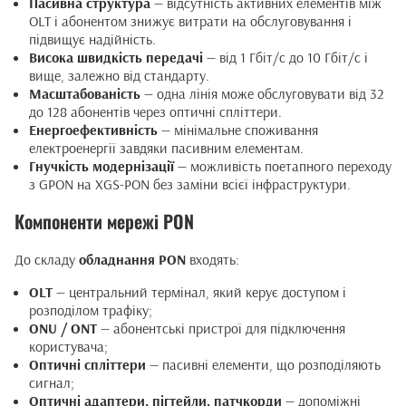
Пасивна структура
— відсутність активних елементів між
OLT і абонентом знижує витрати на обслуговування і
підвищує надійність.
Висока швидкість передачі
— від 1 Гбіт/с до 10 Гбіт/с і
вище, залежно від стандарту.
Масштабованість
— одна лінія може обслуговувати від 32
до 128 абонентів через оптичні спліттери.
Енергоефективність
— мінімальне споживання
електроенергії завдяки пасивним елементам.
Гнучкість модернізації
— можливість поетапного переходу
з GPON на XGS-PON без заміни всієї інфраструктури.
Компоненти мережі PON
До складу
обладнання PON
входять:
OLT
— центральний термінал, який керує доступом і
розподілом трафіку;
ONU / ONT
— абонентські пристрої для підключення
користувача;
Оптичні спліттери
— пасивні елементи, що розподіляють
сигнал;
Оптичні адаптери, пігтейли, патчкорди
— допоміжні