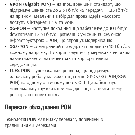
GPON (Gigabit PON)
— найпоширеніший стандарт, що
підтримує швидкість до 2.5 Гбіт/с на передачу і 1.25 Гбіт/с
на прийом. Ідеальний вибір для провайдерів масового
доступу в інтернет, IPTV та VoIP.
XG-PON
— наступне покоління, що забезпечує до 10 Гбіт/с
downstream і 2.5 Гбіт/с upstream. Сумісний із існуючою
інфраструктурою GPON, що спрощує модернізацію.
XGS-PON
— симетричний стандарт зі швидкістю 10 Гбіт/с у
кожному напрямку. Використовується у мережах з великим
навантаженням, дата-центрах та корпоративних
середовищах.
FLEX-PON
— універсальне рішення, що підтримує
одночасну роботу кількох стандартів (GPON/XG-PON/XGS-
PON) на одному оптичному порту OLT. Це забезпечує
максимальну гнучкість при модернізації та поетапному
розгортанні нових послуг.
Переваги обладнання PON
Технологія
PON
має низку переваг у порівнянні з
традиційними мережами: