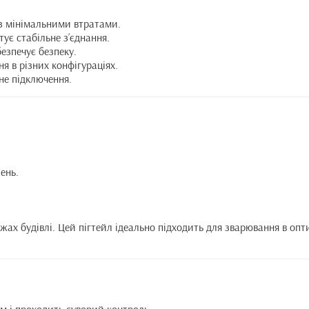
 із мінімальними втратами.
ує стабільне з’єднання.
безпечує безпеку.
я в різних конфігураціях.
йне підключення.
ень.
х будівлі. Цей пігтейл ідеально підходить для зварювання в опти