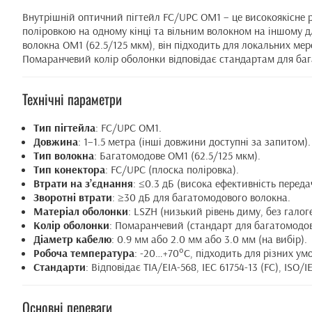
Внутрішній оптичний пігтейл FC/UPC OM1 – це високоякісне 
поліровкою на одному кінці та вільним волокном на іншому д
волокна OM1 (62.5/125 мкм), він підходить для локальних мере
Помаранчевий колір оболонки відповідає стандартам для бага
Технічні параметри
Тип пігтейла
: FC/UPC OM1.
Довжина
: 1–1.5 метра (інші довжини доступні за запитом).
Тип волокна
: Багатомодове OM1 (62.5/125 мкм).
Тип конектора
: FC/UPC (плоска поліровка).
Втрати на з’єднання
: ≤0.3 дБ (висока ефективність передач
Зворотні втрати
: ≥30 дБ для багатомодового волокна.
Матеріал оболонки
: LSZH (низький рівень диму, без галоге
Колір оболонки
: Помаранчевий (стандарт для багатомодо
Діаметр кабелю
: 0.9 мм або 2.0 мм або 3.0 мм (на вибір).
Робоча температура
: -20…+70°C, підходить для різних умо
Стандарти
: Відповідає TIA/EIA-568, IEC 61754-13 (FC), ISO/I
Основні переваги