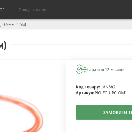
ОГ
 0.9мм, 1.5м)
м)
Гарантія 12 місяців
Код товару:
LAN642
Артикул:
PIG-FC-UPC-OM1
ЗАМОВИТИ Т