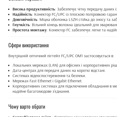
Висока продуктивність
: Забезпечує чітку передачу даних
Надійність
: Конектор FC/UPC із плоскою поліровкою гарант
Довговічність
: Міцна оболонка LSZH стійка до зносу та за
Гнучкість
: Вільний кінець волокна ідеальний для зварюванн
Простота монтажу
: Конектор FC забезпечує легке та наді
Сфери використання
Внутрішній оптичний пігтейл FC/UPC OM1 застосовується в:
Локальних мережах (LAN) для офісних і корпоративних ріш
Дата-центрах для передачі даних на короткі відстані.
Системах відеоспостереження та безпеки.
Мережах Fast Ethernet і Gigabit Ethernet.
Корпоративних системах для підключення обладнання в межа
надійне багатомодове з’єднання.
Чому варто обрати