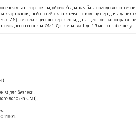
рішення для створення надійних з’єднань у багатомодових оптич
ля зварювання, цей пігтейл забезпечує стабільну передачу даних
ж (LAN), систем відеоспостереження, дата-центрів і корпоративних 
томодового волокна OM1. Довжина від 1 до 1.5 метра забезпечує 
і).
нів) для безпеки.
вого волокна OM1).
в.
EC 11801.