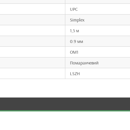
UPC
Simplex
1,5 м
0.9 мм
OM1
Помаранчевий
LSZH