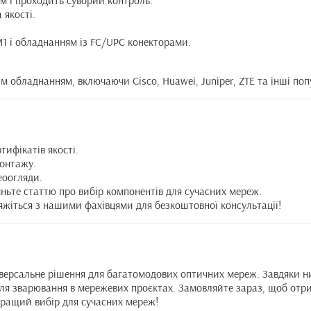
м і проходить суворий контроль.
 якості.
1 і обладнанням із FC/UPC конекторами.
м обладнанням, включаючи Cisco, Huawei, Juniper, ZTE та інші поп
тифікатів якості.
монтажу.
еоогляди.
яньте
статтю
про вибір компонентів для сучасних мереж.
’яжіться з нашими фахівцями для безкоштовної консультації!
версальне рішення для багатомодових оптичних мереж. Завдяки ни
 для зварювання в мережевих проєктах. Замовляйте зараз, щоб от
йкращий вибір для сучасних мереж!