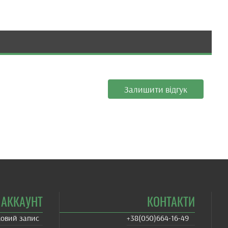
Залишити відгук
АККАУНТ
КОНТАКТИ
ковий запис
+38(‎050)664-16-49