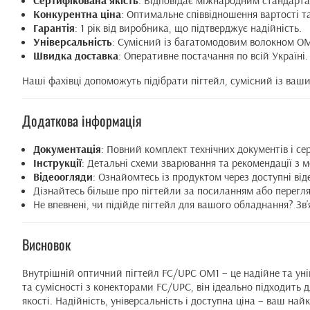
Сертифікована якість
: Відповідає міжнародним стандарта
Конкурентна ціна
: Оптимальне співвідношення вартості та
Гарантія
: 1 рік від виробника, що підтверджує надійність.
Універсальність
: Сумісний із багатомодовим волокном OM
Швидка доставка
: Оперативне постачання по всій Україні.
Наші фахівці допоможуть підібрати пігтейл, сумісний із ваши
Додаткова інформація
Документація
: Повний комплект технічних документів і сер
Інструкції
: Детальні схеми зварювання та рекомендації з 
Відеоогляди
: Ознайомтесь із продуктом через доступні від
Дізнайтесь більше про пігтейли за
посиланням
або перегл
Не впевнені, чи підійде пігтейл для вашого обладнання? Зв
Висновок
Внутрішній оптичний пігтейл FC/UPC OM1 – це надійне та уні
та сумісності з конекторами FC/UPC, він ідеально підходить
якості. Надійність, універсальність і доступна ціна – ваш на