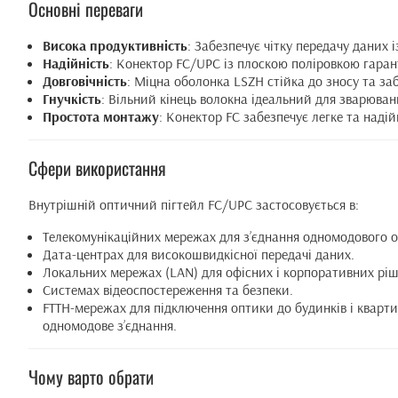
Основні переваги
Висока продуктивність
: Забезпечує чітку передачу даних
Надійність
: Конектор FC/UPC із плоскою поліровкою гарант
Довговічність
: Міцна оболонка LSZH стійка до зносу та за
Гнучкість
: Вільний кінець волокна ідеальний для зварюванн
Простота монтажу
: Конектор FC забезпечує легке та наді
Сфери використання
Внутрішній оптичний пігтейл FC/UPC застосовується в:
Телекомунікаційних мережах для з’єднання одномодового 
Дата-центрах для високошвидкісної передачі даних.
Локальних мережах (LAN) для офісних і корпоративних ріш
Системах відеоспостереження та безпеки.
FTTH-мережах для підключення оптики до будинків і квартир
одномодове з’єднання.
Чому варто обрати