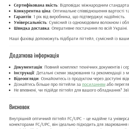
Сертифікована якість
: Відповідає міжнародним стандарта
Конкурентна ціна
: Оптимальне співвідношення вартості та
Гарантія
: 1 рік від виробника, що підтверджує надійність.
Універсальність
: Сумісний із одномодовим волокном і об
Швидка доставка
: Оперативне постачання по всій Україні.
Наші фахівці допоможуть підібрати пігтейл, сумісний із ваши
Додаткова інформація
Документація
: Повний комплект технічних документів і сер
Інструкції
: Детальні схеми зварювання та рекомендації з 
Відеоогляди
: Ознайомтесь із продуктом через доступні від
Дізнайтесь більше про пігтейли за
посиланням
або перегл
Не впевнені, чи підійде пігтейл для вашого обладнання? Зв
Висновок
Внутрішній оптичний пігтейл FC/UPC – це надійне та універс
конекторами FC/UPC, він ідеально підходить для зварювання