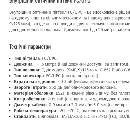
Внутрішній оптичний пігтейл FC/UPC
Внутрішній оптичний пігтейл FC/UPC – це високоякісне ріше
на одному кінці та вільним волокном на іншому для зварюван
9/125 мкм), він ідеально підходить для телекомунікаційних м
для одномодового волокна. Довжина від 1 до 1.5 метра забез
Технічні параметри
Тип пігтейла
: FC/UPC.
Довжина
: 1–1.5 метра (інші довжини доступні за запитом).
Тип волокна
: Одномодове (SMF, 9/125 мкм, G.652.D або G.6
Тип конектора
: FC/UPC (плоска поліровка).
Втрати на з’єднання
: ≤0.3 дБ (висока ефективність передач
Зворотні втрати
: ≥50 дБ для одномодового волокна.
Матеріал оболонки
: LSZH (низький рівень диму, без галоге
Колір оболонки
: Жовтий (стандарт для одномодового воло
Діаметр кабелю
: 0.9 мм або 2.0 мм або 3.0 мм (на вибір).
Робоча температура
: -20…+70°C, підходить для різних умо
Стандарти
: Відповідає TIA/EIA-568, IEC 61754-13 (FC), ISO/I