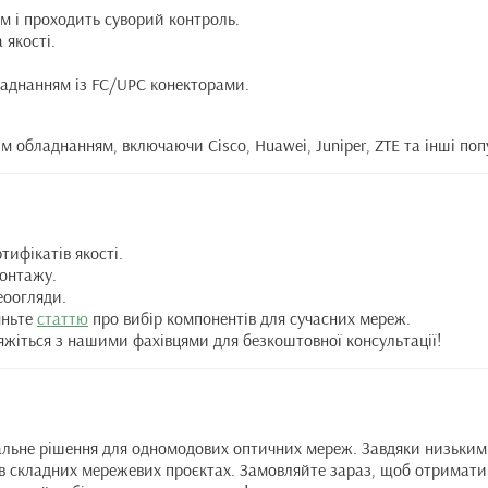
м і проходить суворий контроль.
 якості.
ладнанням із FC/UPC конекторами.
м обладнанням, включаючи Cisco, Huawei, Juniper, ZTE та інші поп
тифікатів якості.
монтажу.
еоогляди.
яньте
статтю
про вибір компонентів для сучасних мереж.
’яжіться з нашими фахівцями для безкоштовної консультації!
альне рішення для одномодових оптичних мереж. Завдяки низьким вт
 в складних мережевих проєктах. Замовляйте зараз, щоб отримати