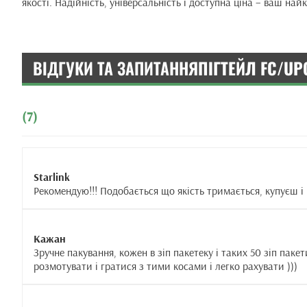
якості. Надійність, універсальність і доступна ціна – ваш на
ВІДГУКИ ТА ЗАПИТАННЯ
ПІГТЕЙЛ FC/UPC
(7)
Starlink
Рекомендую!!! Подобається що якість тримається, купуєш і
Кажан
Зручне пакування, кожен в зіп пакетеку і таких 50 зіп пакет
розмотувати і гратися з тими косами і легко рахувати )))