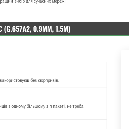
йкращий вибір для сучасних мереж!
 (G.657A2, 0.9ММ, 1.5М)
 використовуєш без сюрпризів.
иців в одному більшому зіп пакеті, не треба