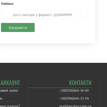
Оцінка:
АККАУНТ
КОНТАКТИ
ковий запис
+38(‎050)664-16-49
ик
+38‎(096)644-35-34
чено пароль?
mail@ecolan.com.ua