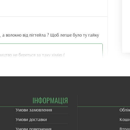
а волокно від пігтейла ? Щоб легше було ту гайку
ицтво не береться за таку хімію.(
ранчеві один раз було що треба було витерати
і теж, едине що займало час на витерання.
ІНФОРМАЦІЯ
ішене.
Умови замовлення
Облі
Умови доставки
Кош
Умови повернення
Втра