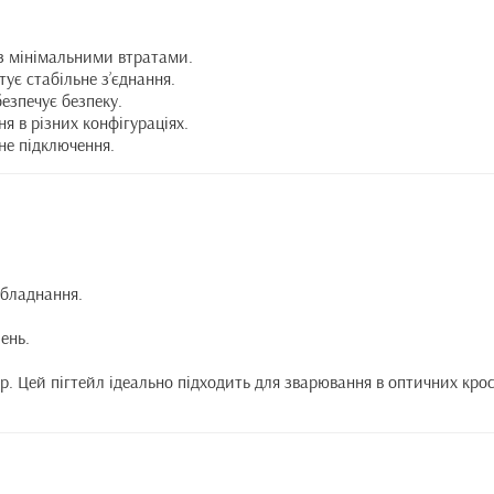
 із мінімальними втратами.
ує стабільне з’єднання.
безпечує безпеку.
я в різних конфігураціях.
йне підключення.
обладнання.
ень.
. Цей пігтейл ідеально підходить для зварювання в оптичних крос