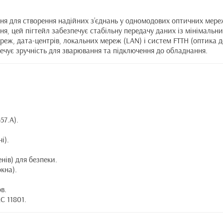
ння для створення надійних з’єднань у одномодових оптичних ме
ня, цей пігтейл забезпечує стабільну передачу даних із мінімаль
ереж, дата-центрів, локальних мереж (LAN) і систем FTTH (оптика
печує зручність для зварювання та підключення до обладнання.
57.A).
і).
нів) для безпеки.
кна).
в.
EC 11801.