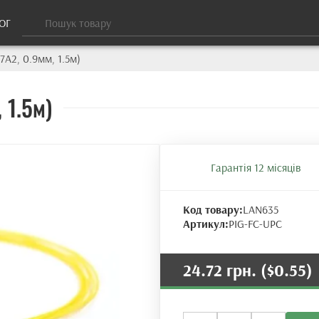
ОГ
7A2, 0.9мм, 1.5м)
 1.5м)
Гарантія 12 місяців
Код товару:
LAN635
Артикул:
PIG-FC-UPC
24.72 грн.
($0.55)
Пігтейл