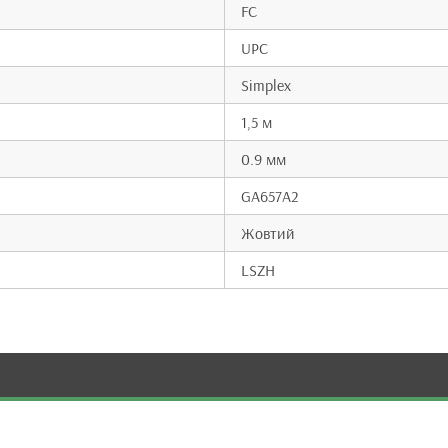
FC
UPC
Simplex
1,5 м
0.9 мм
GA657A2
Жовтий
LSZH