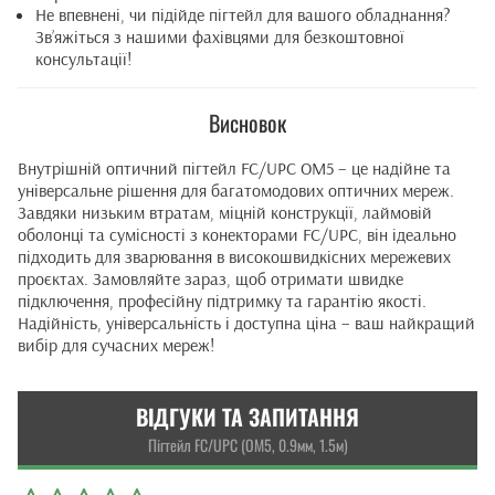
Не впевнені, чи підійде пігтейл для вашого обладнання?
Зв’яжіться з нашими фахівцями для безкоштовної
консультації!
Висновок
Внутрішній оптичний пігтейл FC/UPC OM5 – це надійне та
універсальне рішення для багатомодових оптичних мереж.
Завдяки низьким втратам, міцній конструкції, лаймовій
оболонці та сумісності з конекторами FC/UPC, він ідеально
підходить для зварювання в високошвидкісних мережевих
проєктах. Замовляйте зараз, щоб отримати швидке
підключення, професійну підтримку та гарантію якості.
Надійність, універсальність і доступна ціна – ваш найкращий
вибір для сучасних мереж!
ВІДГУКИ ТА ЗАПИТАННЯ
Пігтейл FC/UPC (OM5, 0.9мм, 1.5м)