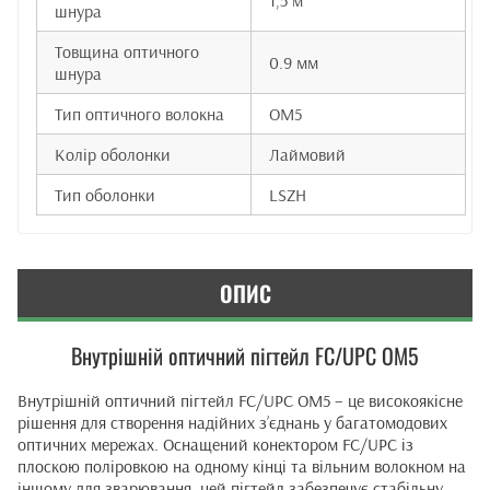
шнура
Товщина оптичного
0.9 мм
шнура
Тип оптичного волокна
OM5
Колір оболонки
Лаймовий
Тип оболонки
LSZH
ОПИС
Внутрішній оптичний пігтейл FC/UPC OM5
Внутрішній оптичний пігтейл FC/UPC OM5 – це високоякісне
рішення для створення надійних з’єднань у багатомодових
оптичних мережах. Оснащений конектором FC/UPC із
плоскою поліровкою на одному кінці та вільним волокном на
іншому для зварювання, цей пігтейл забезпечує стабільну