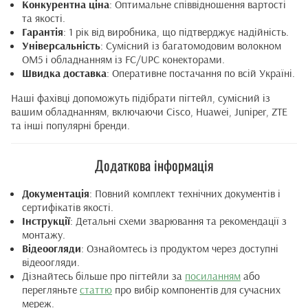
Конкурентна ціна
: Оптимальне співвідношення вартості
та якості.
Гарантія
: 1 рік від виробника, що підтверджує надійність.
Універсальність
: Сумісний із багатомодовим волокном
OM5 і обладнанням із FC/UPC конекторами.
Швидка доставка
: Оперативне постачання по всій Україні.
Наші фахівці допоможуть підібрати пігтейл, сумісний із
вашим обладнанням, включаючи Cisco, Huawei, Juniper, ZTE
та інші популярні бренди.
Додаткова інформація
Документація
: Повний комплект технічних документів і
сертифікатів якості.
Інструкції
: Детальні схеми зварювання та рекомендації з
монтажу.
Відеоогляди
: Ознайомтесь із продуктом через доступні
відеоогляди.
Дізнайтесь більше про пігтейли за
посиланням
або
перегляньте
статтю
про вибір компонентів для сучасних
мереж.