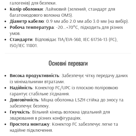
галогенів) для безпеки.
Колір оболонки
: Лаймовий (зелений, стандарт для
багатомодового волокна OM5).
Діаметр кабелю
: 0.9 мм або 2.0 мм або 3.0 мм (на вибір).
Робоча температура
: -20…+70°C, підходить для різних
умов.
Стандарти
: Відповідає TIA/EIA-568, IEC 61754-13 (FC),
ISO/IEC 11801.
Основні переваги
Висока продуктивність
: Забезпечує чітку передачу даних
із мінімальними втратами.
Надійність
: Конектор FC/UPC із плоскою поліровкою
гарантує стабільне з’єднання.
Довговічність
: Міцна оболонка LSZH стійка до зносу та
забезпечує безпеку.
Гнучкість
: Вільний кінець волокна ідеальний для
зварювання в різних конфігураціях.
Простота монтажу
: Конектор FC забезпечує легке та
надійне підключення.