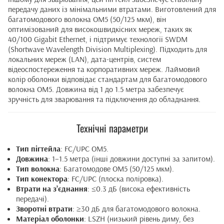
передачу даних із мінімальними втратами. Виготовлений для
багатомодового волокна OM5 (50/125 мкм), він
оптимізований для високошвидкісних мереж, таких як
40/100 Gigabit Ethernet, і підтримує технології SWDM
(Shortwave Wavelength Division Multiplexing). Підходить для
локальних мереж (LAN), дата-центрів, систем
відеоспостереження та корпоративних мереж. Лаймовий
колір оболонки відповідає стандартам для багатомодового
волокна OM5. Довжина від 1 до 1.5 метра забезпечує
зручність для зварювання та підключення до обладнання.
Технічні параметри
Тип пігтейла
: FC/UPC OM5.
Довжина
: 1–1.5 метра (інші довжини доступні за запитом).
Тип волокна
: Багатомодове OM5 (50/125 мкм).
Тип конектора
: FC/UPC (плоска поліровка).
Втрати на з’єднання
: ≤0.3 дБ (висока ефективність
передачі).
Зворотні втрати
: ≥30 дБ для багатомодового волокна.
Матеріал оболонки
: LSZH (низький рівень диму, без