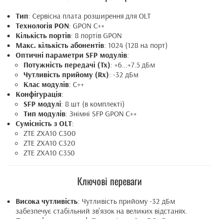
Тип
: Сервісна плата розширення для OLT
Технологія PON
: GPON C++
Кількість портів
: 8 портів GPON
Макс. кількість абонентів
: 1024 (128 на порт)
Оптичні параметри SFP модулів
:
Потужність передачі (Tx)
: +6...+7.5 дБм
Чутливість прийому (Rx)
: -32 дБм
Клас модулів
: C++
Конфігурація
:
SFP модулі
: 8 шт (в комплекті)
Тип модулів
: Знімні SFP GPON C++
Сумісність з OLT
:
ZTE ZXA10 C300
ZTE ZXA10 C320
ZTE ZXA10 C350
Ключові переваги
Висока чутливість
: Чутливість прийому -32 дБм
забезпечує стабільний зв'язок на великих відстанях.