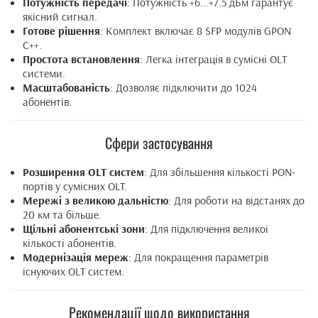
Потужність передачі
: Потужність +6...+7.5 дБм гарантує
якісний сигнал.
Готове рішення
: Комплект включає 8 SFP модулів GPON
C++.
Простота встановлення
: Легка інтеграція в сумісні OLT
системи.
Масштабованість
: Дозволяє підключити до 1024
абонентів.
Сфери застосування
Розширення OLT систем
: Для збільшення кількості PON-
портів у сумісних OLT.
Мережі з великою дальністю
: Для роботи на відстанях до
20 км та більше.
Щільні абонентські зони
: Для підключення великої
кількості абонентів.
Модернізація мереж
: Для покращення параметрів
існуючих OLT систем.
Рекомендації щодо використання