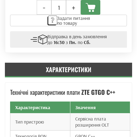
Плата
-
+
розширення
ZTE
Задати питання
GTGO
по товару
C++
(GPON)
Відправка в день замовлення
кількість
до
16:30
з
Пн.
по
Сб.
ХАРАКТЕРИСТИКИ
Технічні характеристики плати
ZTE GTGO C++
Характеристика
Значення
Сервісна плата
Тип пристрою
розширення OLT
Технологія PON
GPON C++