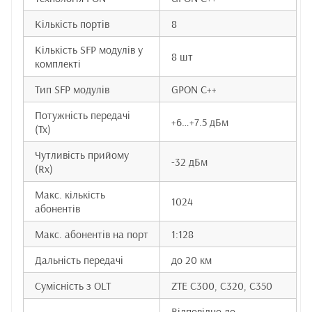
Кількість портів
8
Кількість SFP модулів у
8 шт
комплекті
Тип SFP модулів
GPON C++
Потужність передачі
+6…+7.5 дБм
(Tx)
Чутливість прийому
-32 дБм
(Rx)
Макс. кількість
1024
абонентів
Макс. абонентів на порт
1:128
Дальність передачі
до 20 км
Сумісність з OLT
ZTE C300, C320, C350
Відповідно до