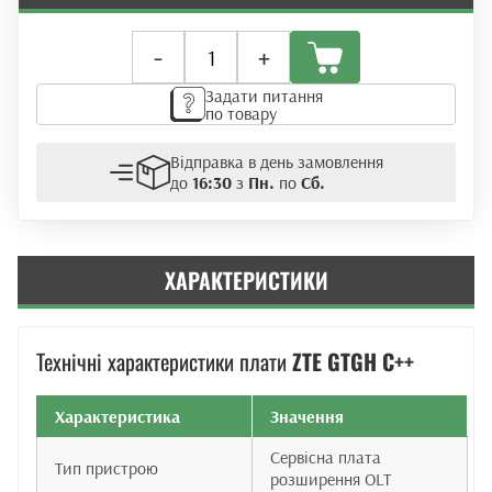
Плата
-
+
розширення
ZTE
Задати питання
GTGH
по товару
C++
G22
Відправка в день замовлення
(GPON)
до
16:30
з
Пн.
по
Сб.
кількість
ХАРАКТЕРИСТИКИ
Технічні характеристики плати
ZTE GTGH C++
Характеристика
Значення
Сервісна плата
Тип пристрою
розширення OLT