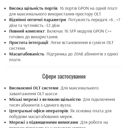
Висока щільність портів
: 16 портів GPON на одній платі
для максимального використання простору OLT.
Відмінні оптичні параметри
: Потужність передачі +6...+7
дБм та чутливість -32 дБм.
Повний комплект
: Включає 16 SFP модулів GPON C++
готових до використання.
Простота інтеграції
: Легке встановлення в сумісні OLT
системи.
Масштабованість
: Підтримка до 2048 абонентів з однієї
плати.
Сфери застосування
Високоємні OLT системи
: Для максимального
завантаження OLT шасси.
Міські мережі з великою щільністю
: Для підключення
тисяч абонентів з єдиного вузла.
Центральні офіси операторів
: Як основна плата для
побудови масштабованих мереж.
Мережі з підвищеними вимогами
: Для роботи на
великих відстанях та у складних умовах.