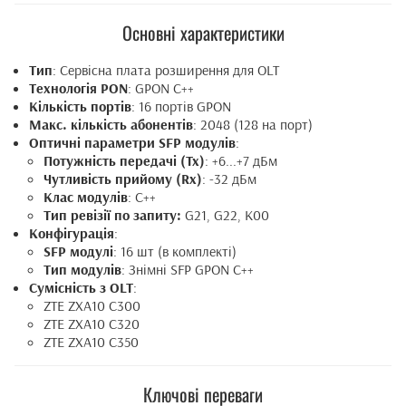
Основні характеристики
Тип
: Сервісна плата розширення для OLT
Технологія PON
: GPON C++
Кількість портів
: 16 портів GPON
Макс. кількість абонентів
: 2048 (128 на порт)
Оптичні параметри SFP модулів
:
Потужність передачі (Tx)
: +6...+7 дБм
Чутливість прийому (Rx)
: -32 дБм
Клас модулів
: C++
Тип ревізії по запиту:
G21, G22, K00
Конфігурація
:
SFP модулі
: 16 шт (в комплекті)
Тип модулів
: Знімні SFP GPON C++
Сумісність з OLT
:
ZTE ZXA10 C300
ZTE ZXA10 C320
ZTE ZXA10 C350
Ключові переваги