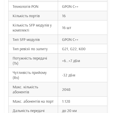
Технологія PON
GPON C++
Кількість портів
16
Кількість SFP модулів у
16 шт
комплекті
Тип SFP модулів
GPON C++
Тип ревізії по запиту
G21, G22, K00
Потужність передачі
+6…+7 дБм
(Tx)
Чутливість прийому
-32 дБм
(Rx)
Макс. кількість
2048
абонентів
Макс. абонентів на порт
1:128
Дальність передачі
до 20 км