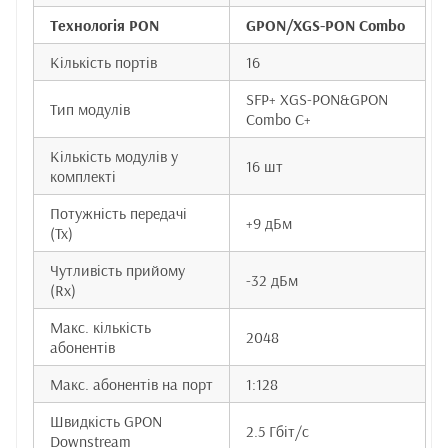
Технологія PON
GPON/XGS-PON Combo
Кількість портів
16
SFP+ XGS-PON&GPON
Тип модулів
Combo C+
Кількість модулів у
16 шт
комплекті
Потужність передачі
+9 дБм
(Tx)
Чутливість прийому
-32 дБм
(Rx)
Макс. кількість
2048
абонентів
Макс. абонентів на порт
1:128
Швидкість GPON
2.5 Гбіт/с
Downstream