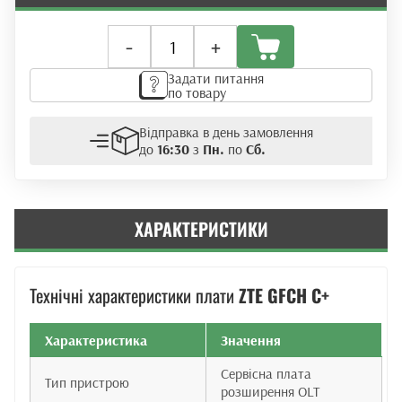
Плата
-
+
розширення
ZTE
Задати питання
GFCH
по товару
C+
(GPON/XGS-
Відправка в день замовлення
PON)
до
16:30
з
Пн.
по
Сб.
кількість
ХАРАКТЕРИСТИКИ
Технічні характеристики плати
ZTE GFCH C+
Характеристика
Значення
Сервісна плата
Тип пристрою
розширення OLT