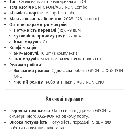
Тип
: Сервісна плата розширення для OLT
Технологія PON
: GPON/XGS-PON Combo
Кількість портів
: 16 портів Combo
Макс. кількість абонентів
: 2048 (128 на порт)
Оптичні параметри модулів
:
Потужність передачі (Tx)
: +9 дБм
Чутливість прийому (Rx)
: -32 дБм
Клас модулів
: C+
Конфігурація
:
SFP+ модулі
: 16 шт (в комплекті)
Тип модулів
: SFP+ XGS-PON&GPON Combo C+
Режими роботи
:
Змішаний режим
: Одночасна робота GPON та XGS-PON
ONU
Чистий режим
: Робота тільки з XGS-PON ONU
Ключові переваги
Гібридна технологія
: Одночасна підтримка GPON та
симетричного XGS-PON на одному порту.
Висока потужність
: Потужність передачі +9 дБм для
роботи на великих відстанях.