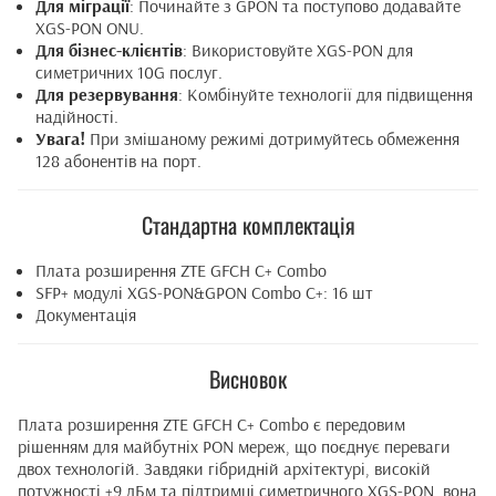
Для міграції
: Починайте з GPON та поступово додавайте
XGS-PON ONU.
Для бізнес-клієнтів
: Використовуйте XGS-PON для
симетричних 10G послуг.
Для резервування
: Комбінуйте технології для підвищення
надійності.
Увага!
При змішаному режимі дотримуйтесь обмеження
128 абонентів на порт.
Стандартна комплектація
Плата розширення ZTE GFCH C+ Combo
SFP+ модулі XGS-PON&GPON Combo C+: 16 шт
Документація
Висновок
Плата розширення ZTE GFCH C+ Combo є передовим
рішенням для майбутніх PON мереж, що поєднує переваги
двох технологій. Завдяки гібридній архітектурі, високій
потужності +9 дБм та підтримці симетричного XGS-PON, вона