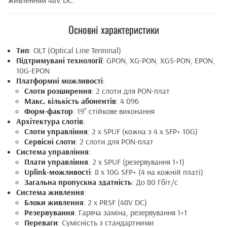
живленням 48V DC.
Основні характеристики
Тип
: OLT (Optical Line Terminal)
Підтримувані технології
: GPON, XG-PON, XGS-PON, EPON,
10G-EPON
Платформні можливості
:
Слоти розширення
: 2 слоти для PON-плат
Макс. кількість абонентів
: 4 096
Форм-фактор
: 19" стійкове виконання
Архітектура слотів
:
Слоти управління
: 2 x SPUF (кожна з 4 x SFP+ 10G)
Сервісні слоти
: 2 слоти для PON-плат
Система управління
:
Плати управління
: 2 x SPUF (резервування 1+1)
Uplink-можливості
: 8 x 10G SFP+ (4 на кожній платі)
Загальна пропускна здатність
: До 80 Гбіт/с
Система живлення
:
Блоки живлення
: 2 x PRSF (48V DC)
Резервування
: Гаряча заміна, резервування 1+1
Переваги
: Сумісність з стандартними