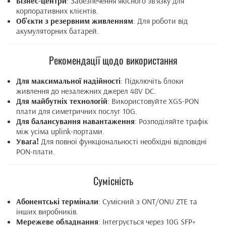
Бізнес-центри
: Забезпечення якісного зв'язку для
корпоративних клієнтів.
Об'єкти з резервним живленням
: Для роботи від
акумуляторних батарей.
Рекомендації щодо використання
Для максимальної надійності
: Підключіть блоки
живлення до незалежних джерел 48V DC.
Для майбутніх технологій
: Використовуйте XGS-PON
плати для симетричних послуг 10G.
Для балансування навантаження
: Розподіляйте трафік
між усіма uplink-портами.
Увага!
Для повної функціональності необхідні відповідні
PON-плати.
Сумісність
Абонентські термінали
: Сумісний з ONT/ONU ZTE та
інших виробників.
Мережеве обладнання
: Інтегрується через 10G SFP+