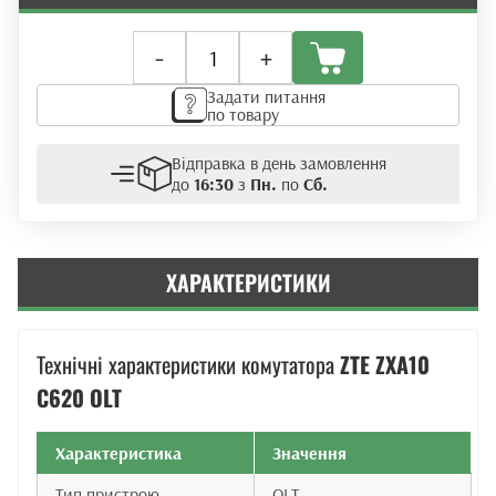
Оптичний
-
+
лінійний
термінал
Задати питання
OLT
по товару
ZTE
C620
Відправка в день замовлення
+
до
16:30
з
Пн.
по
Сб.
2PRSF
+
2SPUF
кількість
ХАРАКТЕРИСТИКИ
Технічні характеристики комутатора
ZTE ZXA10
C620 OLT
Характеристика
Значення
Тип пристрою
OLT