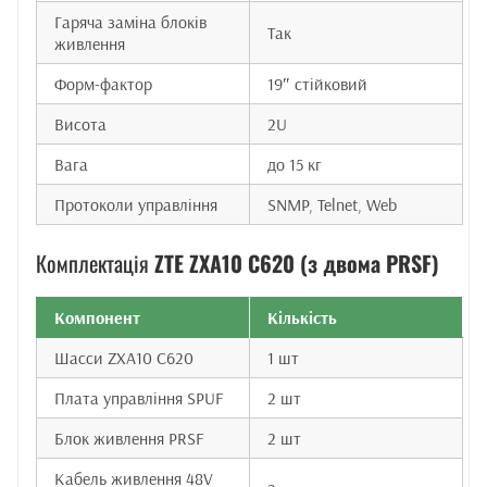
Гаряча заміна блоків
Так
живлення
Форм-фактор
19″ стійковий
Висота
2U
Вага
до 15 кг
Протоколи управління
SNMP, Telnet, Web
Комплектація
ZTE ZXA10 C620 (з двома PRSF)
Компонент
Кількість
Шасси ZXA10 C620
1 шт
Плата управління SPUF
2 шт
Блок живлення PRSF
2 шт
Кабель живлення 48V