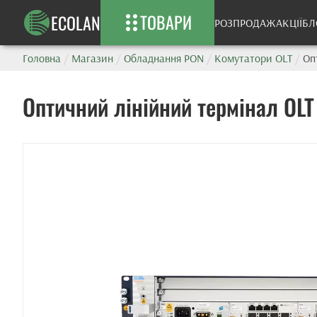
ТОВАРИ
ECOLAN
РОЗПРОДАЖ
АКЦІЇ
БЛ
Головна
/
Магазин
/
Обладнання PON
/
Комутатори OLT
/
Оп
Оптичний лінійний термінал OLT