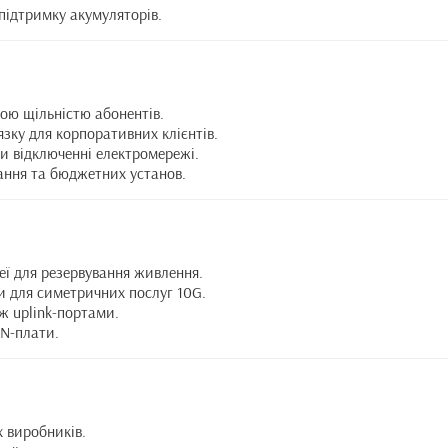
підтримку акумуляторів.
ьою щільністю абонентів.
'язку для корпоративних клієнтів.
и відключенні електромережі.
вання та бюджетних установ.
еї для резервування живлення.
и для симетричних послуг 10G.
іж uplink-портами.
ON-плати.
 виробників.