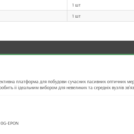
1 шт
1 шт
ктивна платформа для побудови сучасних пасивних оптичних мере
бить її ідеальним вибором для невеликих та середніх вузлів зв'яз
 10G-EPON