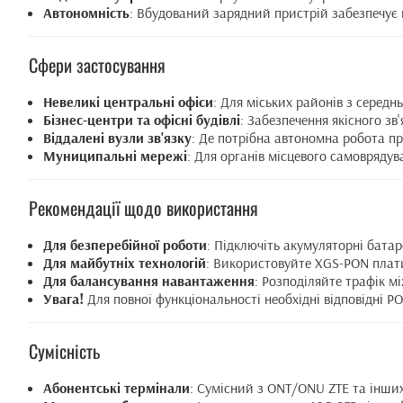
Автономність
: Вбудований зарядний пристрій забезпечує 
Сфери застосування
Невеликі центральні офіси
: Для міських районів з середн
Бізнес-центри та офісні будівлі
: Забезпечення якісного зв
Віддалені вузли зв'язку
: Де потрібна автономна робота пр
Муниципальні мережі
: Для органів місцевого самовряду
Рекомендації щодо використання
Для безперебійної роботи
: Підключіть акумуляторні батар
Для майбутніх технологій
: Використовуйте XGS-PON плат
Для балансування навантаження
: Розподіляйте трафік м
Увага!
Для повної функціональності необхідні відповідні P
Сумісність
Абонентські термінали
: Сумісний з ONT/ONU ZTE та інших