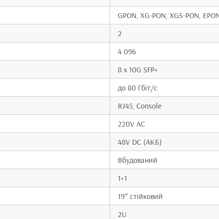
GPON, XG-PON, XGS-PON, EPO
2
4 096
8 x 10G SFP+
до 80 Гбіт/с
RJ45, Console
220V AC
48V DC (АКБ)
Вбудований
1+1
19″ стійковий
2U