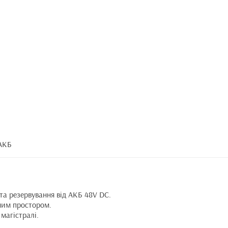
 АКБ
та резервування від АКБ 48V DC.
ним простором.
 магістралі.