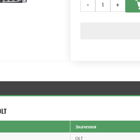
-
+
лінійний
термінал
OLT
ZTE
C620
+
1PRAF
+
2SPUF
кількість
OLT
Значення
OLT