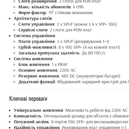
Слоти розширення
: 2 слоти для PON-плат
Макс. кількість абонентів
: 4 096
Форм-фактор
: 19" стійкове виконання
Архітектура слотів
:
Слоти управління
: 2 x SPUF (кожна з 4 x SFP+ 10G)
Сервісні слоти
: 2 слоти для PON-плат
Система управління
:
Плати управління
: 2 x SPUF (резервування 1+1)
Uplink-можливості
: 8 x 10G SFP+ (4 на кожній платі)
Загальна пропускна здатність
: До 80 Гбіт/с
Система живлення
:
Блок живлення
: 1 x PRAF
Основне живлення
: 220V AC
Резервне живлення
: 48V DC (акумуляторні батареї)
Додаткові функції
: Вбудований зарядний пристрій для
Ключові переваги
Універсальне живлення
: Можливість роботи від 220V AC 
Компактність
: Оптимальний розмір для об'єктів з обмеже
Потужний аплінк
: 8 портів 10G SFP+ для високошвидкісної
Надійність управління
: Резервування плат управління 1+1.