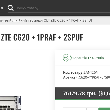
ОГ
тичний лінійний термінал OLT ZTE C620 + 1PRAF + 2SPUF
 ZTE C620 + 1PRAF + 2SPUF
Гарантія 12 місяців
Код товару:
LAN1264
Артикул:
C620+1*PRAF+2*SP
76179.78 грн.
($1,
Оптичний