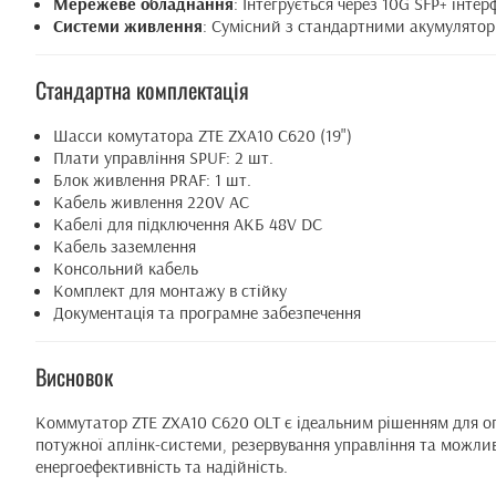
Мережеве обладнання
: Інтегрується через 10G SFP+ інтер
Системи живлення
: Сумісний з стандартними акумулято
Стандартна комплектація
Шасси комутатора ZTE ZXA10 C620 (19")
Плати управління SPUF: 2 шт.
Блок живлення PRAF: 1 шт.
Кабель живлення 220V AC
Кабелі для підключення АКБ 48V DC
Кабель заземлення
Консольний кабель
Комплект для монтажу в стійку
Документація та програмне забезпечення
Висновок
Коммутатор ZTE ZXA10 C620 OLT є ідеальним рішенням для оп
потужної аплінк-системи, резервування управління та можли
енергоефективність та надійність.