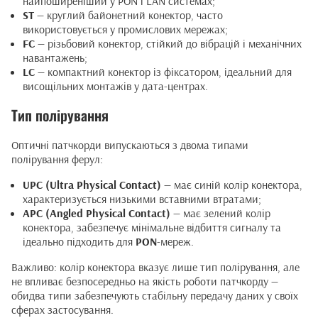
найпоширеніший у PON і LAN системах;
ST
— круглий байонетний конектор, часто
використовується у промислових мережах;
FC
— різьбовий конектор, стійкий до вібрацій і механічних
навантажень;
LC
— компактний конектор із фіксатором, ідеальний для
висощільних монтажів у дата-центрах.
Тип полірування
Оптичні патчкорди випускаються з двома типами
полірування ферул:
UPC (Ultra Physical Contact)
— має синій колір конектора,
характеризується низькими вставними втратами;
APC (Angled Physical Contact)
— має зелений колір
конектора, забезпечує мінімальне відбиття сигналу та
ідеально підходить для
PON
-мереж.
Важливо: колір конектора вказує лише тип полірування, але
не впливає безпосередньо на якість роботи патчкорду —
обидва типи забезпечують стабільну передачу даних у своїх
сферах застосування.