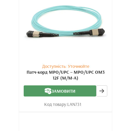
Доступність: Уточнюйте
Патч-корд MPO/UPC – MPO/UPC OM3
12F (M/M-A)
ЗАМОВИТИ
Код товару:
LAN731