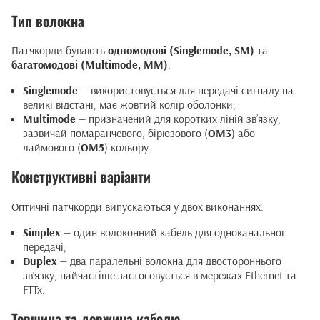
Тип волокна
Патчкорди бувають
одномодові (Singlemode, SM)
та
багатомодові (Multimode, MM)
.
Singlemode
— використовується для передачі сигналу на
великі відстані, має жовтий колір оболонки;
Multimode
— призначений для коротких ліній зв’язку,
зазвичай помаранчевого, бірюзового (
OM3
) або
лаймового (
OM5
) кольору.
Конструктивні варіанти
Оптичні патчкорди випускаються у двох виконаннях:
Simplex
— один волоконний кабель для одноканальної
передачі;
Duplex
— два паралельні волокна для двостороннього
зв’язку, найчастіше застосовується в мережах Ethernet та
FTTx.
Товщина та довжина кабелю