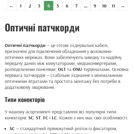
←
1
2
3
4
5
6
7
…
9
10
11
→
Оптичні патчкорди
Оптичні патчкорди
— це готові з’єднувальні кабелі,
призначені для підключення обладнання у волоконно-
оптичних мережах. Вони забезпечують швидку та надійну
передачу даних між комутаторами, медіаконвертерами,
розподільчими панелями,
OLT
та
ONU
-терміналами. Основна
перевага патчкордів — стабільне з’єднання з мінімальними
оптичними втратами та простота монтажу без потреби в
додатковому зварюванні.
Типи конекторів
У нашому асортименті представлені всі популярні типи
конекторів:
SC
,
ST
,
FC
і
LC
. Кожен з них має свої особливості:
SC
— стандартний прямокутний роз’єм із фіксатором,