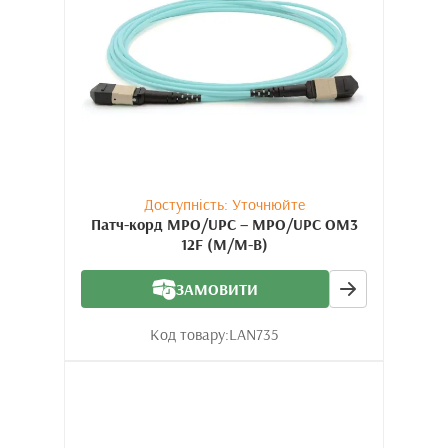
Доступність: Уточнюйте
Патч-корд MPO/UPC – MPO/UPC OM3
12F (M/M-B)
ЗАМОВИТИ
Код товару:
LAN735