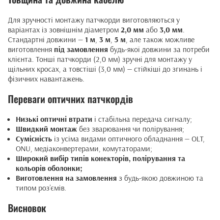
Для зручності монтажу патчкорди виготовляються у
варіантах із зовнішнім діаметром
2,0 мм
або
3,0 мм
.
Стандартні довжини —
1 м
,
3 м
,
5 м
, але також можливе
виготовлення
під замовлення
будь-якої довжини за потреби
клієнта. Тонші патчкорди (2,0 мм) зручні для монтажу у
щільних кросах, а товстіші (3,0 мм) — стійкіші до згинань і
фізичних навантажень.
Переваги оптичних патчкордів
Низькі оптичні втрати
і стабільна передача сигналу;
Швидкий монтаж
без зварювання чи полірування;
Сумісність
із усіма видами оптичного обладнання — OLT,
ONU, медіаконвертерами, комутаторами;
Широкий вибір типів конекторів, полірування та
кольорів оболонки;
Виготовлення на замовлення
з будь-якою довжиною та
типом роз’ємів.
Висновок