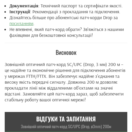
Документація
: Технічний паспорт та сертифікати якості.
Інструкції
: Рекомендації з прокладання та підключення.
Дізнайтесь більше про абонентські патч-корди Drop за
посиланням
.
Не впевнені, який патч-корд обрати? Зв'яжіться з нашими
фахівцями для безкоштовної консультації!
Висновок
Зовнішній оптичний патч-корд SC/UPC (Drop, 3 мм) 200 м –
це надійне та економічне рішення для підключення абонентів
у мережах FTTH/FTTX. Він забезпечує надійне з'єднання та
високу якість передачі сигналу. Довжина 200 м дозволяє
прокладати лінії між віддаленими об'єктами на значні
відстані. Замовляйте цей патч-корд зараз, щоб забезпечити
стабільну роботу вашої оптичної мережі!
ВІДГУКИ ТА ЗАПИТАННЯ
Зовнішній оптичний патч-корд SC/UPC (Drop, ø3mm) 200м