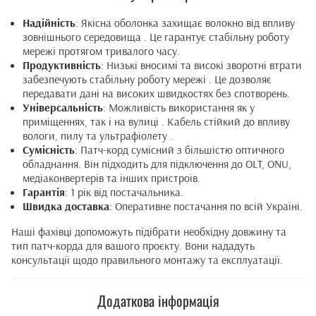
Надійність
: Якісна оболонка захищає волокно від впливу
зовнішнього середовища . Це гарантує стабільну роботу
мережі протягом тривалого часу.
Продуктивність
: Низькі вносимі та високі зворотні втрати
забезпечують стабільну роботу мережі . Це дозволяє
передавати дані на високих швидкостях без спотворень.
Універсальність
: Можливість використання як у
приміщеннях, так і на вулиці . Кабель стійкий до впливу
вологи, пилу та ультрафіолету .
Сумісність
: Патч-корд сумісний з більшістю оптичного
обладнання. Він підходить для підключення до OLT, ONU,
медіаконвертерів та інших пристроїв.
Гарантія
: 1 рік від постачальника.
Швидка доставка
: Оперативне постачання по всій Україні.
Наші фахівці допоможуть підібрати необхідну довжину та
тип патч-корда для вашого проєкту. Вони нададуть
консультації щодо правильного монтажу та експлуатації.
Додаткова інформація