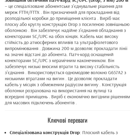
Зовнішній оптичний патч-корд SC/UPC (Drop, 3 мм) 200 м
– це спеціалізоване абонентське з'єднувальне рішення для
мереж FTTH/FTTX . Він призначений для прокладання від
розподільної коробки до приміщення клієнта . Виріб має
плоску або круглу конструкцію Drop з посиленою зовнішньою
оболонкою . Він забезпечує надійне з'єднання обладнання з
конекторами SC/UPC на обох кінцях. Кабель має високу
стійкість до атмосферних впливів та ультрафіолетового
випромінювання . Довжина 200 м дозволяє прокладати лінії
на значні відстані до абонента. Патч-корд оснащений
конекторами SC/UPC з керамічним наконечником. Він
забезпечує низькі вносимі втрати та високу стабільність
з'єднання . Використовується одномодове волокно G657A2 з
низькими втратами на вигин . Це дозволяє прокладати
кабель у місцях з обмеженим радіусом вигину . Конструкція
оболонки розрахована на використання на вулиці та
всередині приміщень . Виріб є економічно вигідним рішенням
для масових підключень абонентів .
Ключові переваги
Спеціалізована конструкція Drop
: Плоский кабель з