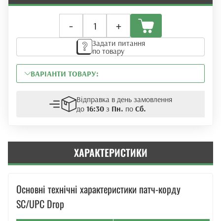
Зовнішній
-
+
оптичний
патч-
Задати питання
корд
по товару
SC/UPC
(Drop,
ВАРІАНТИ ТОВАРУ:
ø3mm)
200м
кількість
Відправка в день замовлення
до
16:30
з
Пн.
по
Сб.
ХАРАКТЕРИСТИКИ
Основні технічні характеристики патч-корду
SC/UPC Drop