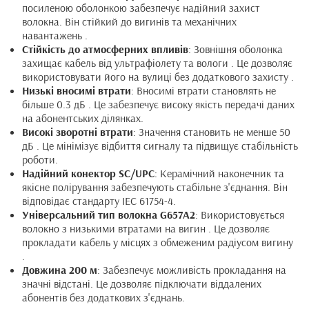
посиленою оболонкою забезпечує надійний захист
волокна. Він стійкий до вигинів та механічних
навантажень .
Стійкість до атмосферних впливів
: Зовнішня оболонка
захищає кабель від ультрафіолету та вологи . Це дозволяє
використовувати його на вулиці без додаткового захисту .
Низькі вносимі втрати
: Вносимі втрати становлять не
більше 0.3 дБ . Це забезпечує високу якість передачі даних
на абонентських ділянках.
Високі зворотні втрати
: Значення становить не менше 50
дБ . Це мінімізує відбиття сигналу та підвищує стабільність
роботи.
Надійний конектор SC/UPC
: Керамічний наконечник та
якісне полірування забезпечують стабільне з'єднання. Він
відповідає стандарту IEC 61754-4.
Універсальний тип волокна G657A2
: Використовується
волокно з низькими втратами на вигин . Це дозволяє
прокладати кабель у місцях з обмеженим радіусом вигину
.
Довжина 200 м
: Забезпечує можливість прокладання на
значні відстані. Це дозволяє підключати віддалених
абонентів без додаткових з'єднань.