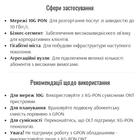
Сфери застосування
Мережі 10G PON
: Для розгортання послуг зі швидкістю до
10 Гбіт/с.
Бізнес-сегмент
: Забезпечення високошвидкісного зв'язку
для корпоративних клієнтів.
Гігабітні міста
: Для побудови інфраструктури наступного
покоління.
Агрегаційні вузли
: Для підключення великої кількості
абонентів з високими вимогами.
Рекомендації щодо використання
Для мереж 10G
: Використовуйте з XG-PON сумісними ONT
пристроями.
Для планування
: Враховуйте подвоєну абонентську
ємність порівняно з GPON.
Для сумісності
: Переконайтесь, що OLT підтримує XG-PON
технологію.
Увага!
Не підтримує роботу з GPON обладнанням -
використовуйте лише з XG-PON ONT.