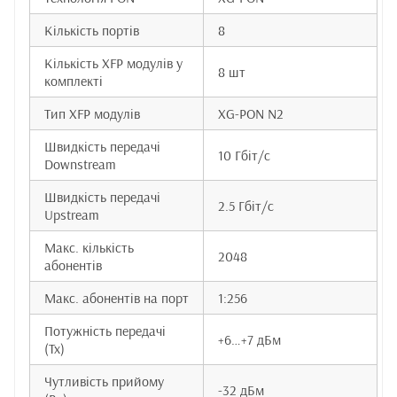
Кількість портів
8
Кількість XFP модулів у
8 шт
комплекті
Тип XFP модулів
XG-PON N2
Швидкість передачі
10 Гбіт/с
Downstream
Швидкість передачі
2.5 Гбіт/с
Upstream
Макс. кількість
2048
абонентів
Макс. абонентів на порт
1:256
Потужність передачі
+6…+7 дБм
(Tx)
Чутливість прийому
-32 дБм