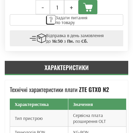
Плата
-
+
розширення
ZTE
Задати питання
GTXO
по товару
N2
(XG-
Відправка в день замовлення
PON)
до
16:30
з
Пн.
по
Сб.
кількість
ХАРАКТЕРИСТИКИ
Технічні характеристики плати
ZTE GTXO N2
Характеристика
Значення
Сервісна плата
Тип пристрою
розширення OLT
Технологія PON
XG-PON