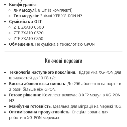
Конфігурація
:
XFP модулі
: 8 шт (в комплекті)
Тип модулів
: Знімні XFP XG-PON N2
Сумісність з OLT
:
ZTE ZXA10 C300
ZTE ZXA10 C320
ZTE ZXA10 C350
Обмеження
: Не сумісна з технологією GPON
Ключові переваги
Технологія наступного покоління
: Підтримка XG-PON для
швидкостей до 10 Гбіт/с.
Висока абонентська ємність
: До 256 абонентів на порт - в
2 рази більше ніж GPON.
Готове рішення
: Комплект включає 8 XFP модулів XG-PON
N2.
Майбутня готовність
: Ідеальна для міграції на мережі 10G.
Оптимізована продуктивність
: Спеціалізована для
роботи в XG-PON мережах.