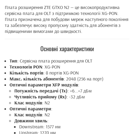
Плата розширення ZTE GTXO N2 — це високопродуктивна
сервісна плата для OLT з підтримкою технології XG-PON.
Плата призначена для побудови мереж наступного покоління
та забезпечує високу пропускну здатність для абонентів з
підвищеними вимогами до швидкості.
Основні характеристики
Тип
: Сервісна плата розширення для OLT
Технологія PON
: XG-PON
Кількість портів
: 8 портів XG-PON
Макс. кількість абонентів
: 2048 (256 на порт)
Оптичні параметри XFP модулів
:
Потужність передачі (Tx)
: +6...+7 дБм
Чутливість прийому (Rx)
: -32 дБм
Клас модулів
: N2
Оптичні параметри
:
Клас модулів
: N2
Довжини хвиль
:
Downstream: 1577 нм
Upstream: 1270 нм