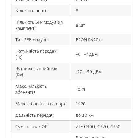
Кількість портів
8
Кількість SFP модулів у
8 шт
комплекті
Тип SFP модулів
EPON PX20++
Потужність передачі
+6…+7 дБм
(Tx)
Чутливість прийому
-27…-30 дБм
(Rx)
Макс. кількість
1024
абонентів
Макс. абонентів на порт
1:128
Дальність передачі
до 20 км
Сумісність з OLT
ZTE C300, C320, C350
Відповідно до