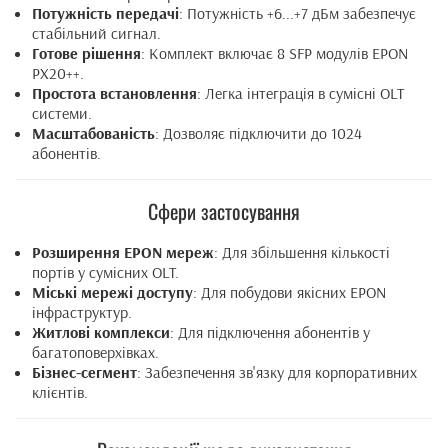
Потужність передачі
: Потужність +6...+7 дБм забезпечує
стабільний сигнал.
Готове рішення
: Комплект включає 8 SFP модулів EPON
PX20++.
Простота встановлення
: Легка інтеграція в сумісні OLT
системи.
Масштабованість
: Дозволяє підключити до 1024
абонентів.
Сфери застосування
Розширення EPON мереж
: Для збільшення кількості
портів у сумісних OLT.
Міські мережі доступу
: Для побудови якісних EPON
інфраструктур.
Житлові комплекси
: Для підключення абонентів у
багатоповерхівках.
Бізнес-сегмент
: Забезпечення зв'язку для корпоративних
клієнтів.