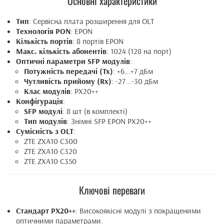
Основні характеристики
Тип
: Сервісна плата розширення для OLT
Технологія PON
: EPON
Кількість портів
: 8 портів EPON
Макс. кількість абонентів
: 1024 (128 на порт)
Оптичні параметри SFP модулів
:
Потужність передачі (Tx)
: +6...+7 дБм
Чутливість прийому (Rx)
: -27...-30 дБм
Клас модулів
: PX20++
Конфігурація
:
SFP модулі
: 8 шт (в комплекті)
Тип модулів
: Знімні SFP EPON PX20++
Сумісність з OLT
:
ZTE ZXA10 C300
ZTE ZXA10 C320
ZTE ZXA10 C350
Ключові переваги
Стандарт PX20++
: Високоякісні модулі з покращеними
оптичними параметрами.