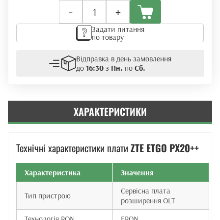
Плата
-
+
розширення
ZTE
Задати питання
ETGO
по товару
PX20++
(EPON)
Відправка в день замовлення
кількість
до
16:30
з
Пн.
по
Сб.
ХАРАКТЕРИСТИКИ
Технічні характеристики плати
ZTE ETGO PX20++
Характеристика
Значення
Сервісна плата
Тип пристрою
розширення OLT
Технологія PON
EPON