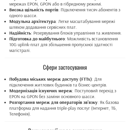
мережах EPON, GPON або в гібридному режимі.
Висока щільність портів
: Підключення тисяч абонентів з
одного шасси.
Модульна архітектура
: Легке масштабування мережі
шляхом додавання сервісних плат.
Надійність
: Резервування блоків управління та живлення.
Підготовка до майбутнього
: Можливість встановлення
10G uplink-плат для збільшення пропускної здатності
магістралі.
Сфери застосування
Побудова міських мереж доступу (FTTx)
: Для
підключення житлових будинків та бізнес-центрів.
Модернізація існуючих мереж
: Поступовий перехід з
EPON на GPON без заміни основного шасси.
Розгортання мереж для операторів зв'язку
: Як базова
платформа для надання triple-play послуг (Інтернет, ТБ,
Телефонія).