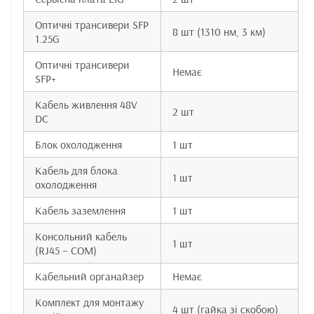
Оптичні трансивери SFP
8 шт (1310 нм, 3 км)
1.25G
Оптичні трансивери
Немає
SFP+
Кабель живлення 48V
2 шт
DC
Блок охолодження
1 шт
Кабель для блока
1 шт
охолодження
Кабель заземлення
1 шт
Консольний кабель
1 шт
(RJ45 – COM)
Кабельний органайзер
Немає
Комплект для монтажу
4 шт (гайка зі скобою)