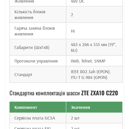
Живлення
48V DC
Кількість блоків
2
живлення
Гаряча заміна блоків
Ні
живлення
483 x 266 x 353 мм (19″,
Габарити (ШxГxВ)
6U)
Протоколи управління
Web, Telnet, SNMP
IEEE 802.3ah (EPON),
Стандарт
ITU-T G.984 (GPON)
Стандартна комплектація шасси
ZTE ZXA10 C220
Компонент
Значення
Сервісна плата GCSA
2 шт
Сервісна плата EIG
2 шт