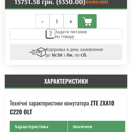
15751.58 грн.
($350.00)
$545.00
Оптичний
-
+
лінійний
термінал
Задати питання
ZTE
по товару
C220
+
Відправка в день замовлення
2*EIG/F
до
16:30
з
Пн.
по
Сб.
+
2*GCSA
+
FAN
ХАРАКТЕРИСТИКИ
кількість
Технічні характеристики комутатора
ZTE ZXA10
C220 OLT
Характеристика
Значення