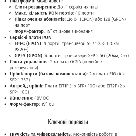
Платформні можливості
:
Слоти розширення
: До 11 сервісних плат
Макс. кількість PON-портів
: 40 порти
Підключення абонентів
: До 64 (EPON) або 128 (GPON)
на порт
Форм-фактор
: 19" стійкове виконання
Сервісні плати PON
:
EPFC (EPON)
: 4 порти, трансивери SFP 1.25G (20км,
PX20+)
GPFA (GPON)
: 4 порти, трансивери SFP 2.5G (20км, C++)
Слоти управління
: 2 x плата GCSA (подвійне
резервування)
Uplink-порти (базова комплектація)
: 2 x плата EIG (4 x
SFP 1.25G)
Апгрейд uplink
: Плати EIT1F (1 x SFP+ 10G) або EIT2F (2 x
SFP+ 10G)
Живлення
: 48V DC
Форм-фактор
: 19", 6U
Ключові переваги
Гнучкість та універсальність
: Можливість роботи в