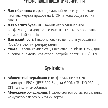
Рекомендації щодо використання
Для гібридних мереж
: Ідеальний для ситуацій, коли
частина мережі працює на EPON, а нова будується на
GPON.
Для масштабування
: Починайте з мінімальної
конфігурації та додавайте PON-плати в міру зростання
кількості абонентів.
Для надійності
: Використовуйте дві плати управління
(GCSA) в режимі резервування.
Увага!
Базова комплектація включає uplink на 1.25G; для
високошвидкісної магістралі потрібні плати EIT1F/EIT2F.
Сумісність
Абонентські термінали (ONU)
: Сумісний з ONU
стандартів EPON (IEEE 802.3ah) та GPON (ITU-T G.984) від
ZTE та інших виробників.
Мережеве обладнання
: Підключається до магістральних
комутаторів через SFP/SFP+ порти.