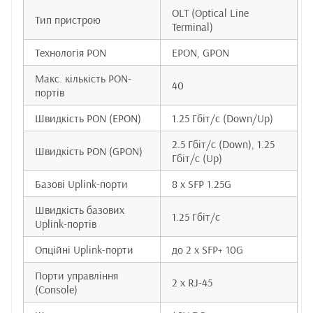
OLT (Optical Line
Тип пристрою
Terminal)
Технологія PON
EPON, GPON
Макс. кількість PON-
40
портів
Швидкість PON (EPON)
1.25 Гбіт/с (Down/Up)
2.5 Гбіт/с (Down), 1.25
Швидкість PON (GPON)
Гбіт/с (Up)
Базові Uplink-порти
8 x SFP 1.25G
Швидкість базових
1.25 Гбіт/с
Uplink-портів
Опційні Uplink-порти
до 2 x SFP+ 10G
Порти управління
2 x RJ-45
(Console)