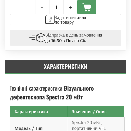
Візуальний
-
+
дефектоскоп
Spectra
Задати питання
20
по товару
МВт
кількість
Відправка в день замовлення
до
16:30
з
Пн.
по
Сб.
ХАРАКТЕРИСТИКИ
Технічні характеристики
Візуального
дефектоскопа Spectra 20 мВт
Характеристика
Значення / Опис
Spectra 20 мВт,
Модель / Тип
портативний VFL