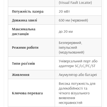
(Visual Fault Locator)
Потужність лазера
20 мВт
Довжина хвилі
650 нм (червоний)
Максимальна
до 20 км
дистанція
Безперервний,
Режими роботи
імпульсний
(модульований)
Універсальний порт або
Типи роз’ємів
адаптери SC/LC/FC/ST
Живлення
Акумулятор або батареї
Висока потужність для
далекобійності та
Ключова перевага
чіткого візуального
виявлення
несправностей