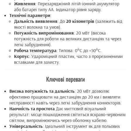
Живлення
: Перезаряджіний літій-іонний акумулятор
або батареї типу АА. Індикатор рівня заряду.
Технічні параметри
:
Дальність виявлення
: До
20 кілометрів
(залежить від
якості волокна та умов).
Потужність випромінювання
: 20 мВт (висока
потужність для роботи на великих дистанціях та через
легкі забруднення).
Робоча температура
: Типова: 0°C до +50°C.
Корпус
: Удароміцний пластик, часто з прорезиненими
вставками для захисту.
Ключові переваги
Висока потужність та дальність
: 20 мВт дозволяє
ефективно працювати на дистанціях до 20 км і виявляти
несправності навіть через легкі забруднення коннекторів.
Наочність та простота
Дає миттєвий візуальний
результат: місце пошкодження світиться яскраво-червоним
світлом, випромінюючись через оболонку кабелю.
Універсальність
: Ідеальний інструмент як для польових