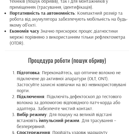
техніків (пошук обривів), так і для монтажників у
приміщеннях (трасування, ідентифікація).
Портативність та автономність
: Компактний розмір та
робота від акумулятора забезпечують мобільність на будь-
якому об'єкті.
Економія часу
Значно прискорює процес діагностики
мережі порівняно з використанням тільки рефлектометра
(OTDR).
Процедура роботи (пошук обриву)
Підготовка
: Переконайтесь, що оптичне волокно не
підключене до активної апаратури (OLT, ONT).
Застосуйте захисні ковпачки на всі невикористовувані
порти.
Підключення
: Підключіть дефектоскоп до тестового
волокна за допомогою відповідного патч-корда або
адаптера. Забезпечте чистий контакт.
Вибір режиму
: Для пошуку на великій відстані
встановіть
імпульсний режим
. Для трасування –
безперервний.
Спостереження
: Пройдіть уздовж маршруту