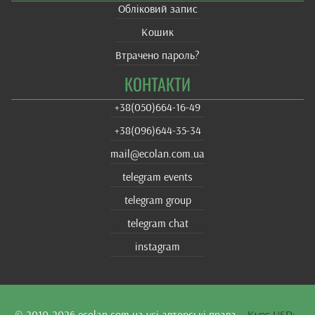
Обліковий запис
Кошик
Втрачено пароль?
КОНТАКТИ
+38(‎050)664-16-49
+38‎(096)644-35-34
mail@ecolan.com.ua
telegram events
telegram group
telegram chat
instagram
© 2010-2026
ecolan.com.ua
усі авторські права
Курс USD: