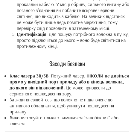
прокладки кабелю. У місці обриву, сильного вигину або
поганого з'єднання ви побачите яскраве червоне
світіння, що виходить з кабелю. На великих відстанях
це може бути лише ледь помітне мерехтіння, тому
перевірку слід проводити в затемненому місці.
Ідентифікація
: Для пошуку потрібного волокна в пучку,
просто підключіться до нього – воно буде світитися на
протилежному кінці.
Заходи безпеки
Клас лазера 3R/3B
: Потужний лазер.
НІКОЛИ не дивіться
прямо у вихідний порт приладу або в кінець волокна,
до якого він підключений.
Це може призвести до
серйозного пошкодження зору.
Завжди впевнюйтесь, що волокно не підключене до
активного обладнання, щоб уникнути пошкодження
приладу.
Використовуйте тільки з вимикачем "запобіжник" або
ключем.