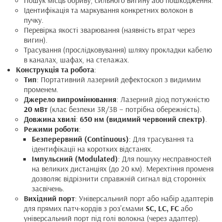
Пошук місць обриву, сильного вигину або пошкодження.
Ідентифікація та маркування конкретних волокон в
пучку.
Перевірка якості зварювання (наявність втрат через
вигин).
Трасування (прослідковування) шляху прокладки кабелю
в каналах, шафах, на стелажах.
Конструкція та робота
:
Тип
: Портативний лазерний дефектоскоп з видимим
променем.
Джерело випромінювання
: Лазерний діод потужністю
20 мВт
(клас безпеки 3R/3B – потрібна обережність).
Довжина хвилі
:
650 нм (видимий червоний спектр)
.
Режими роботи
:
Безперервний (Continuous)
: Для трасування та
ідентифікації на коротких відстанях.
Імпульсний (Modulated)
: Для пошуку несправностей
на великих дистанціях (до 20 км). Мерехтіння променя
дозволяє відрізнити справжній сигнал від сторонніх
засвічень.
Вихідний порт
: Універсальний порт або набір адаптерів
для прямих патч-кордів з роз'ємами
SC, LC, FC
або
універсальний порт під голі волокна (через адаптер).