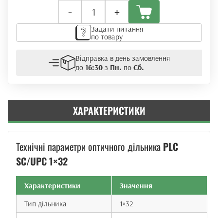
Оптичний
-
+
дільник
PLC
Задати питання
1x32
по товару
(Ø
0.9mm)
Відправка в день замовлення
кількість
до
16:30
з
Пн.
по
Сб.
ХАРАКТЕРИСТИКИ
Технічні параметри оптичного дільника
PLC
SC/UPC 1×32
Характеристики
Значення
Тип дільника
1×32