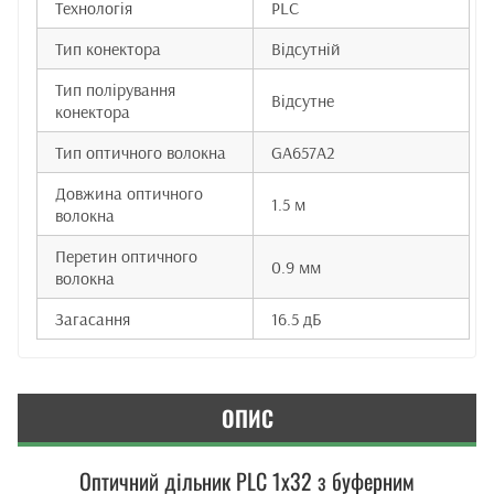
Технологія
PLC
Тип конектора
Відсутній
Тип полірування
Відсутне
конектора
Тип оптичного волокна
GA657A2
Довжина оптичного
1.5 м
волокна
Перетин оптичного
0.9 мм
волокна
Загасання
16.5 дБ
ОПИС
Оптичний дільник PLC 1x32 з буферним