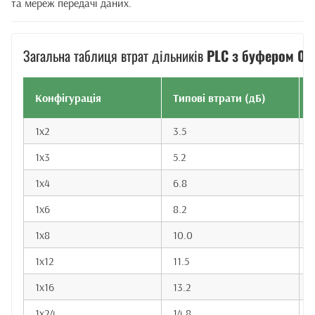
та мереж передачі даних.
Загальна таблиця втрат дільників
PLC з буфером 0.
Конфігурація
Типові втрати (дБ)
1x2
3.5
1x3
5.2
1x4
6.8
7
1x6
8.2
1x8
10.0
1x12
11.5
1x16
13.2
1x24
14.8