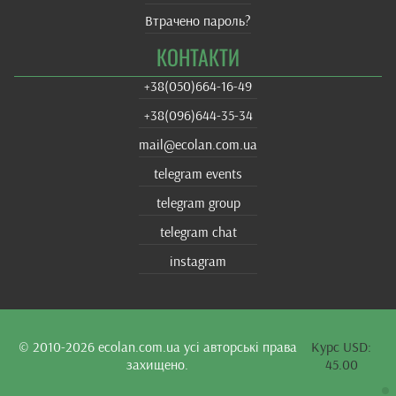
Втрачено пароль?
КОНТАКТИ
+38(‎050)664-16-49
+38‎(096)644-35-34
mail@ecolan.com.ua
telegram events
telegram group
telegram chat
instagram
© 2010-2026
ecolan.com.ua
усі авторські права
Курс USD:
захищено.
45.00