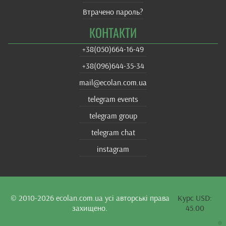
Втрачено пароль?
КОНТАКТИ
+38(‎050)664-16-49
+38‎(096)644-35-34
mail@ecolan.com.ua
telegram events
telegram group
telegram chat
instagram
© 2010-2026
ecolan.com.ua
усі авторські права
Курс USD:
захищено.
45.00