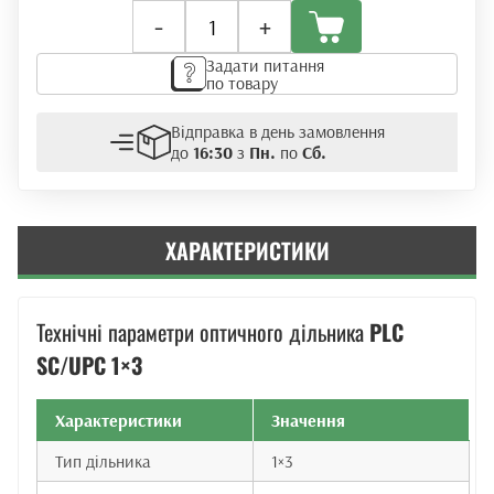
Оптичний
-
+
дільник
PLC
Задати питання
1x3
по товару
(Ø
0.9mm)
Відправка в день замовлення
кількість
до
16:30
з
Пн.
по
Сб.
ХАРАКТЕРИСТИКИ
Технічні параметри оптичного дільника
PLC
SC/UPC 1×3
Характеристики
Значення
Тип дільника
1×3