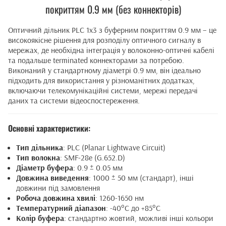
покриттям 0.9 мм (без коннекторів)
Оптичний дільник PLC 1x3 з буферним покриттям 0.9 мм – це
високоякісне рішення для розподілу оптичного сигналу в
мережах, де необхідна інтеграція у волоконно-оптичні кабелі
та подальше terminated коннекторами за потребою.
Виконаний у стандартному діаметрі 0.9 мм, він ідеально
підходить для використання у різноманітних додатках,
включаючи телекомунікаційні системи, мережі передачі
даних та системи відеоспостереження.
Основні характеристики:
Тип дільника
: PLC (Planar Lightwave Circuit)
Тип волокна
: SMF-28e (G.652.D)
Діаметр буфера
: 0.9 ± 0.05 мм
Довжина виведення
: 1000 ± 50 мм (стандарт), інші
довжини під замовлення
Робоча довжина хвилі
: 1260-1650 нм
Температурний діапазон
: -40°C до +85°C
Колір буфера
: стандартно жовтий, можливі інші кольори