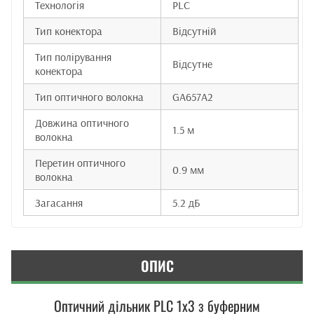
Технологія
PLC
Тип конектора
Відсутній
Тип полірування
Відсутне
конектора
Тип оптичного волокна
GA657A2
Довжина оптичного
1.5 м
волокна
Перетин оптичного
0.9 мм
волокна
Загасання
5.2 дБ
ОПИС
Оптичний дільник PLC 1x3 з буферним