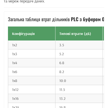
та мереж передачі даних.
Загальна таблиця втрат дільників
PLC з буфером 0.
Конфігурація
Типові втрати (дБ)
1x2
3.5
1x3
5.2
1x4
6.8
7
1x6
8.2
1x8
10.0
1x12
11.5
1x16
13.2
1x24
14.8