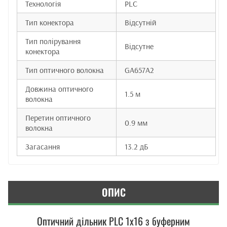
Технологія
PLC
Тип конектора
Відсутній
Тип полірування
Відсутне
конектора
Тип оптичного волокна
GA657A2
Довжина оптичного
1.5 м
волокна
Перетин оптичного
0.9 мм
волокна
Загасання
13.2 дБ
ОПИС
Оптичний дільник PLC 1x16 з буферним