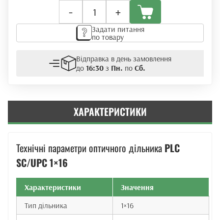
Оптичний
-
+
дільник
PLC
Задати питання
1x16
по товару
(Ø
0.9mm)
Відправка в день замовлення
кількість
до
16:30
з
Пн.
по
Сб.
ХАРАКТЕРИСТИКИ
Технічні параметри оптичного дільника
PLC
SC/UPC 1×16
Характеристики
Значення
Тип дільника
1×16