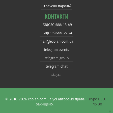
Втрачено пароль?
КОНТАКТИ
+38(‎050)664-16-49
+38‎(096)644-35-34
mail@ecolan.com.ua
telegram events
telegram group
telegram chat
instagram
© 2010-2026
ecolan.com.ua
усі авторські права
Курс USD:
захищено.
45.00