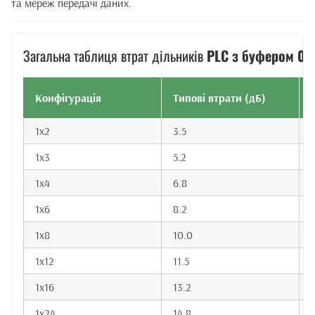
та мереж передачі даних.
Загальна таблиця втрат дільників
PLC з буфером 0.
Конфігурація
Типові втрати (дБ)
1x2
3.5
1x3
5.2
1x4
6.8
7
1x6
8.2
1x8
10.0
1x12
11.5
1x16
13.2
1x24
14.8