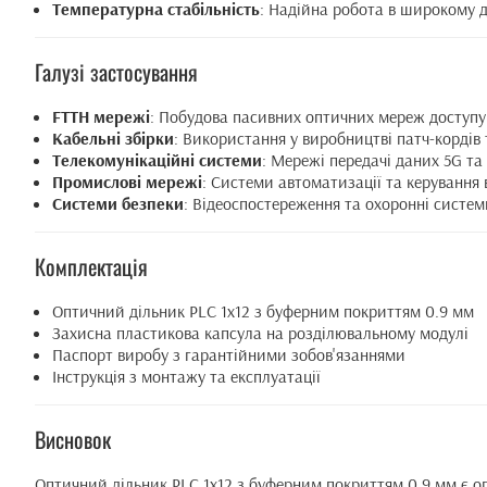
Температурна стабільність
: Надійна робота в широкому 
Галузі застосування
FTTH мережі
: Побудова пасивних оптичних мереж доступу
Кабельні збірки
: Використання у виробництві патч-кордів 
Телекомунікаційні системи
: Мережі передачі даних 5G та 
Промислові мережі
: Системи автоматизації та керування
Системи безпеки
: Відеоспостереження та охоронні систем
Комплектація
Оптичний дільник PLC 1x12 з буферним покриттям 0.9 мм
Захисна пластикова капсула на розділювальному модулі
Паспорт виробу з гарантійними зобов'язаннями
Інструкція з монтажу та експлуатації
Висновок
Оптичний дільник PLC 1x12 з буферним покриттям 0.9 мм є оп