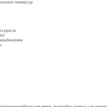
діапазоні температур
та кроссів
IoT
 виробництвом
и
тимальним вибором для мереж, де потрібна гнучкість у встановле