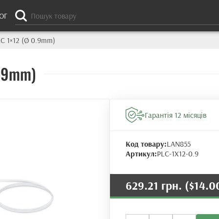
ОГ
C 1×12 (Ø 0.9mm)
0.9mm)
Гарантія 12 місяців
Код товару:
LAN855
Артикул:
PLC-1X12-0.9
629.21 грн.
($14.0
Оптичний