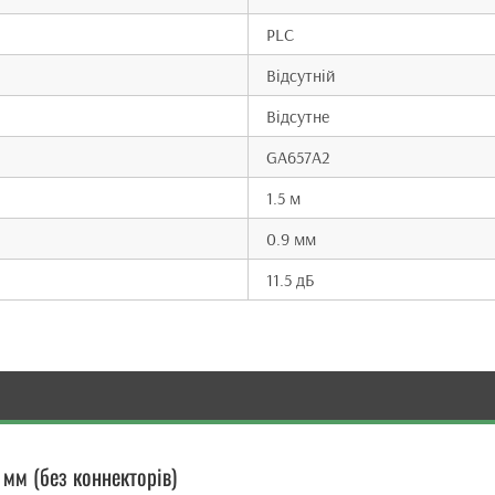
PLC
Відсутній
Відсутне
GA657A2
1.5 м
0.9 мм
11.5 дБ
мм (без коннекторів)