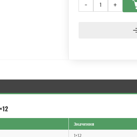
-
+
дільник
PLC
1x12
(Ø
0.9mm)
кількість
×12
Значення
1×12