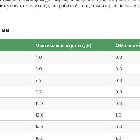
зних умовах експлуатації, що робить його ідеальним рішенням для
9 мм
Максимальні втрати (дБ)
±Нерівномі
4.0
0.8
6.0
0.8
7.5
0.8
9.2
0.8
11.0
0.8
12.8
1.0
14.5
0.8
16.5
1.0