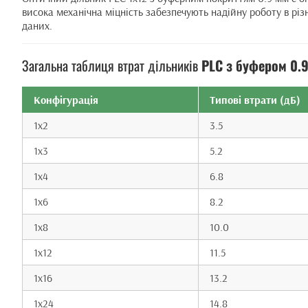
висока механічна міцність забезпечують надійну роботу в рі
даних.
Загальна таблиця втрат дільників
PLC з буфером 0.
Конфігурація
Типові втрати (дБ)
1x2
3.5
1x3
5.2
1x4
6.8
1x6
8.2
1x8
10.0
1x12
11.5
1x16
13.2
1x24
14.8