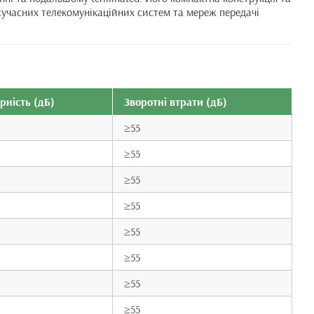
 сучасних телекомунікаційних систем та мереж передачі
рність (дБ)
Зворотні втрати (дБ)
≥55
≥55
≥55
≥55
≥55
≥55
≥55
≥55