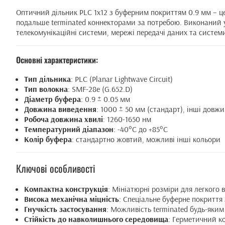
Оптичний дільник PLC 1x12 з буферним покриттям 0.9 мм – це 
подальше terminated коннекторами за потребою. Виконаний у 
телекомунікаційні системи, мережі передачі даних та систем
Основні характеристики:
Тип дільника
: PLC (Planar Lightwave Circuit)
Тип волокна
: SMF-28e (G.652.D)
Діаметр буфера
: 0.9 ± 0.05 мм
Довжина виведення
: 1000 ± 50 мм (стандарт), інші довж
Робоча довжина хвилі
: 1260-1650 нм
Температурний діапазон
: -40°C до +85°C
Колір буфера
: стандартно жовтий, можливі інші кольори
Ключові особливості
Компактна конструкція
: Мініатюрні розміри для легкого 
Висока механічна міцність
: Спеціальне буферне покриття
Гнучкість застосування
: Можливість terminated будь-яки
Стійкість до навколишнього середовища
: Герметичний ко