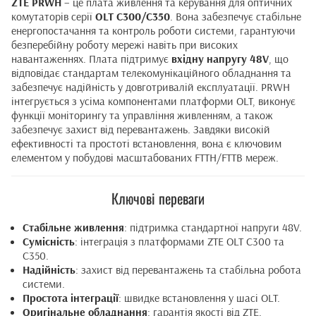
ZTE PRWH
– це плата живлення та керування для оптичних
комутаторів серії
OLT C300/C350
. Вона забезпечує стабільне
енергопостачання та контроль роботи системи, гарантуючи
безперебійну роботу мережі навіть при високих
навантаженнях. Плата підтримує
вхідну напругу 48V
, що
відповідає стандартам телекомунікаційного обладнання та
забезпечує надійність у довготривалій експлуатації. PRWH
інтегрується з усіма компонентами платформи OLT, виконує
функції моніторингу та управління живленням, а також
забезпечує захист від перевантажень. Завдяки високій
ефективності та простоті встановлення, вона є ключовим
елементом у побудові масштабованих FTTH/FTTB мереж.
Ключові переваги
Стабільне живлення
: підтримка стандартної напруги 48V.
Сумісність
: інтеграція з платформами ZTE OLT C300 та
C350.
Надійність
: захист від перевантажень та стабільна робота
системи.
Простота інтеграції
: швидке встановлення у шасі OLT.
Оригінальне обладнання
: гарантія якості від ZTE.