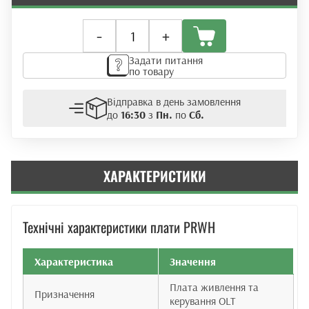
Плата
-
+
живлення
та
Задати питання
розширення
по товару
ZTE
PRWH
Відправка в день замовлення
(DC/DC)
до
16:30
з
Пн.
по
Сб.
кількість
ХАРАКТЕРИСТИКИ
Технічні характеристики плати PRWH
Характеристика
Значення
Плата живлення та
Призначення
керування OLT