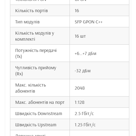
Кількість портів
16
Тип модулів
SFP GPON C++
Кількість модулів у
16 шт
комплекті
Потужність передачі
+6…+7 дБм
(Tx)
Чутливість прийому
-32 дБм
(Rx)
Макс. кількість
2048
абонентів
Макс. абонентів на порт
1:128
Швидкість Downstream
2.5 Гбіт/с
Швидкість Upstream
1.25 Гбіт/с
Довжина хвилі