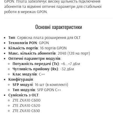
GPON. Плата забезпечує високу щільність підключення
абонентів та відмінні оптичні параметри для стабільної
роботи в мережах GPON.
Основні характеристики
Тип
: Сервісна плата розширення для OLT
Технологія PON
: GPON
Кількість портів
: 16 портів GPON
Макс. кількість абонентів
: 2048 (128 на порт)
Оптичні параметри модулів
:
Потужність передачі (Tx)
: +6...+7 дБм
Чутливість прийому (Rx)
: -32 дБм
Клас модулів
: C++
Конфігурація
:
SFP модулі
: 16 шт (в комплекті)
Тип модулів
: SFP GPON C++
Сумісність з OLT
:
ZTE ZXA10 C600
ZTE ZXA10 C620
ZTE ZXA10 C650