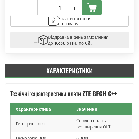
Плата
-
+
розширення
ZTE
Задати питання
GFGH
по товару
C++
(GPON)
Відправка в день замовлення
кількість
до
16:30
з
Пн.
по
Сб.
ХАРАКТЕРИСТИКИ
Технічні характеристики плати
ZTE GFGH C++
Характеристика
Значення
Сервісна плата
Тип пристрою
розширення OLT
Технологія PON
GPON