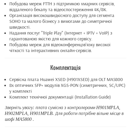
Побудова мереж FTTH з підтримкою хмарних сервісів,
віддаленого бекапу та відеоспостереження 4K/8K.
Організація високошвидкісного доступу для сегмента
SOHO та малого бізнесу з вимогами до симетричної
швидкості.
Надання послуг "Triple Play" (Інтернет + IPTV + VoIP) з
гарантованою якістю для кожного сервісу.
Побудова мереж для відеоконференцзв'язку високої
чіткості та інтерактивних онлайн-сервісів.
Комплектація
Сервісна плата Huawei XSED (H901XSED) для OLT MA5800
8x оптичних SFP+ модулів XGS-PON (симетричних, SC/UPC)
у комплекті
Комплект технічної документації (Installation Guide)
Зверніть увагу: плата сумісна з контролерами H901MPLA,
H902MPLA, H901MPLB. Для роботи потрібне вільне місце в
шафі MA5800 .