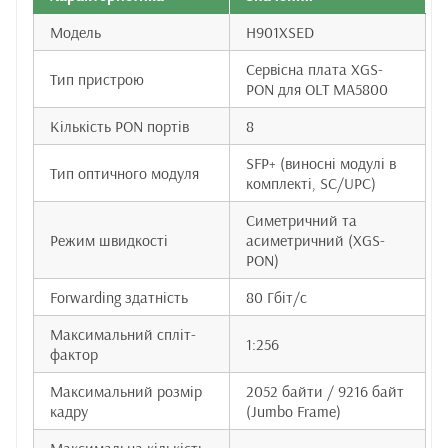
Модель
H901XSED
Сервісна плата XGS-
Тип пристрою
PON для OLT MA5800
Кількість PON портів
8
SFP+ (виносні модулі в
Тип оптичного модуля
комплекті, SC/UPC)
Симетричний та
Режим швидкості
асиметричний (XGS-
PON)
Forwarding здатність
80 Гбіт/с
Максимальний спліт-
1:256
фактор
Максимальний розмір
2052 байти / 9216 байт
кадру
(Jumbo Frame)