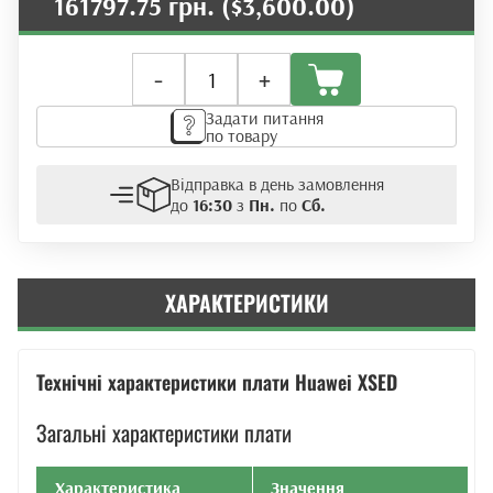
161797.75 грн.
($3,600.00)
Плата
-
+
розширення
OLT
Задати питання
Huawei
по товару
XSED
Class
Відправка в день замовлення
C+
до
16:30
з
Пн.
по
Сб.
(XGS-
PON
8
портів)
ХАРАКТЕРИСТИКИ
кількість
Технічні характеристики плати Huawei XSED
Загальні характеристики плати
Характеристика
Значення