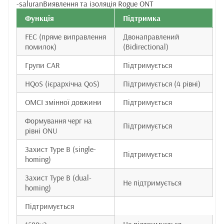
-saluranВиявлення та ізоляція Rogue ONT
Функція
Підтримка
FEC (пряме виправлення
Двонаправлений
помилок)
(Bidirectional)
Групи CAR
Підтримується
HQoS (ієрархічна QoS)
Підтримується (4 рівні)
OMCI змінної довжини
Підтримується
Формування черг на
Підтримується
рівні ONU
Захист Type B (single-
Підтримується
homing)
Захист Type B (dual-
Не підтримується
homing)
Підтримується