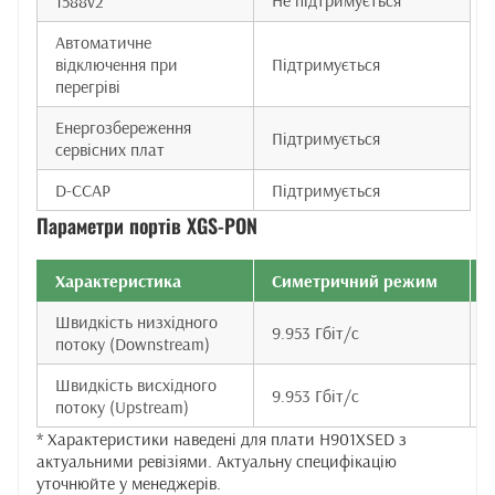
Не підтримується
1588v2
Автоматичне
відключення при
Підтримується
перегріві
Енергозбереження
Підтримується
сервісних плат
D-CCAP
Підтримується
Параметри портів XGS-PON
Характеристика
Симетричний режим
Швидкість низхідного
9.953 Гбіт/с
потоку (Downstream)
Швидкість висхідного
9.953 Гбіт/с
потоку (Upstream)
* Характеристики наведені для плати H901XSED з
актуальними ревізіями. Актуальну специфікацію
уточнюйте у менеджерів.