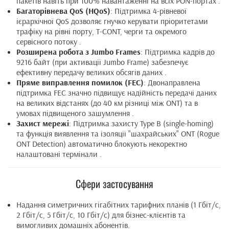
пакетів навіть при 100% навантаженні на всіх PON-портах .
Багаторівнева QoS (HQoS)
: Підтримка 4-рівневої
ієрархічної QoS дозволяє гнучко керувати пріоритетами
трафіку на рівні порту, T-CONT, черги та окремого
сервісного потоку .
Розширена робота з Jumbo Frames
: Підтримка кадрів до
9216 байт (при активації Jumbo Frame) забезпечує
ефективну передачу великих обсягів даних .
Пряме виправлення помилок (FEC)
: Двонаправлена
підтримка FEC значно підвищує надійність передачі даних
на великих відстанях (до 40 км різниці між ONT) та в
умовах підвищеного зашумлення .
Захист мережі
: Підтримка захисту Type B (single-homing)
та функція виявлення та ізоляції "шахрайських" ONT (Rogue
ONT Detection) автоматично блокують некоректно
налаштовані термінали .
Сфери застосування
Надання симетричних гігабітних тарифних планів (1 Гбіт/с,
2 Гбіт/с, 5 Гбіт/с, 10 Гбіт/с) для бізнес-клієнтів та
вимогливих домашніх абонентів.