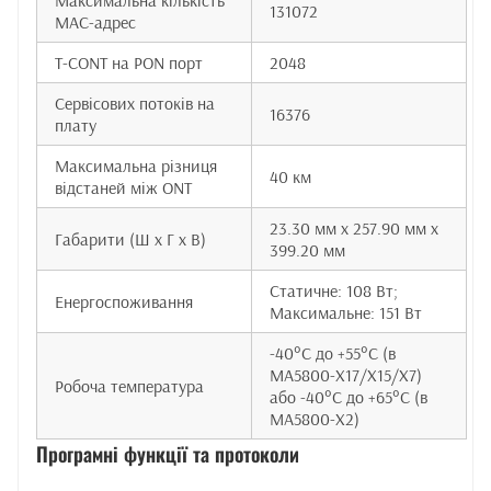
Максимальна кількість
131072
MAC-адрес
T-CONT на PON порт
2048
Сервісових потоків на
16376
плату
Максимальна різниця
40 км
відстаней між ONT
23.30 мм x 257.90 мм x
Габарити (Ш x Г x В)
399.20 мм
Статичне: 108 Вт;
Енергоспоживання
Максимальне: 151 Вт
-40°C до +55°C (в
MA5800-X17/X15/X7)
Робоча температура
або -40°C до +65°C (в
MA5800-X2)
Програмні функції та протоколи