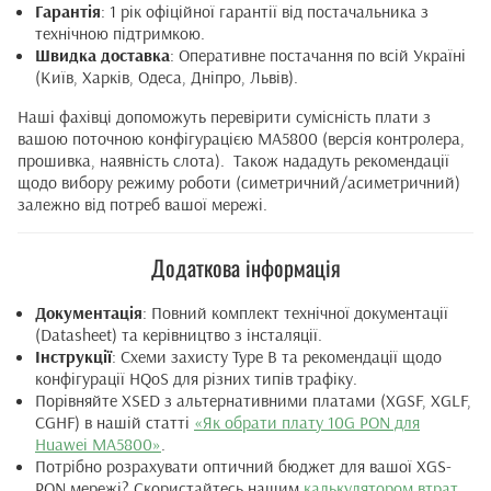
Гарантія
: 1 рік офіційної гарантії від постачальника з
технічною підтримкою.
Швидка доставка
: Оперативне постачання по всій Україні
(Київ, Харків, Одеса, Дніпро, Львів).
Наші фахівці допоможуть перевірити сумісність плати з
вашою поточною конфігурацією MA5800 (версія контролера,
прошивка, наявність слота). Також нададуть рекомендації
щодо вибору режиму роботи (симетричний/асиметричний)
залежно від потреб вашої мережі.
Додаткова інформація
Документація
: Повний комплект технічної документації
(Datasheet) та керівництво з інсталяції.
Інструкції
: Схеми захисту Type B та рекомендації щодо
конфігурації HQoS для різних типів трафіку.
Порівняйте XSED з альтернативними платами (XGSF, XGLF,
CGHF) в нашій статті
«Як обрати плату 10G PON для
Huawei MA5800»
.
Потрібно розрахувати оптичний бюджет для вашої XGS-
PON мережі? Скористайтесь нашим
калькулятором втрат