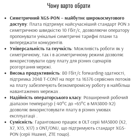
Чому варто обрати
Симетричний XGS-PON – майбутнє широкосмугового
доступу
: Плата підтримує найсучасніший стандарт PON з
симетричною швидкістю 10 Гбіт/с, дозволяючи оператору
пропонувати унікальні симетричні тарифні плани та
випереджати конкурентів.
Універсальність та гнучкість
: Можливість роботи як у
симетричному, так і в асиметричному режимі дозволяє
використовувати одну плату для різних сценаріїв
розгортання мережі.
Висока продуктивність
: 80 Гбіт/с forwarding-здатності,
підтримка 2048 T-CONT на порт та 16376 сервісних потоків
на плату забезпечують безкомпромісну роботу в найбільш
навантажених мережах .
Надійність операторського класу
: Розширений робочий
діапазон температур (-40°C до +65°C в MA5800-X2)
дозволяє використовувати плату в різних умовах
експлуатації .
Сумісність
: Гарантовано працює в OLT серії MA5800 (X2,
X7, X15, X17) з ONT/ONU, що підтримують стандарт XGS-
PON (серії Huawei, ZTE тощо).