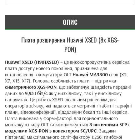
ОПИС
Плата розширення Huawei XSED (8x XGS-
PON)
Huawei XSED (H901XSED)
– це високопродуктивна сервісна
плата доступу нового покоління, призначена для
встановлення в комутатори OLT
Huawei MA5800
серії (X2,
X7, X15, X17). Головна особливість плати – підтримка
симетричного XGS-PON
, що забезпечує швидкість передачі
даних до
9,95 Гбіт/с
як у низхідному, так і у висхідному
напрямках. Це робить XSED ідеальним рішенням для
операторів зв'язку, які надають симетричні гігабітні тарифні
плани, відеоконференції, віддалений бекап та інші сервіси.
Плата виконана у форм-факторі для горизонтального
монтажу в шафу OLT та комплектується
8 оптичними SFP+
модулями XGS-PON з конектором SC/UPC
. Завдяки
підтримці максимального спліт-фактору 1:256, глибокої