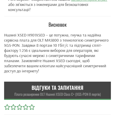
або зв'яжіться з інженерами для безкоштовної
консультації!
Висновок
Huawei XSED H901XSED – це потужна, гнучка та надійна
сервісна плата для OLT MA5800 з технологією симетричного
XGS-PON. Завдяки 8 портам 10 Гбіт/с та підтримці спліт-
фактору 1:256 є ідеальним вибором для операторів, які
будують сучасні мережі з симетричними тарифними
планами. Замовляйте Huawei XSED сьогодні, щоб
забезпечити вашим клієнтам найсучасніший симетричний
доступ до інтернету!
ВІДГУКИ ТА ЗАПИТАННЯ
Плата розширення OLT Huawei XSED Class C+ (XGS-PON 8 портів)