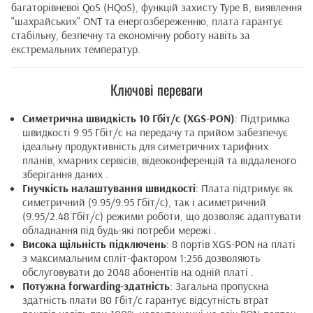
багаторівневої QoS (HQoS), функцій захисту Type B, виявлення
"шахрайських" ONT та енергозбереженню, плата гарантує
стабільну, безпечну та економічну роботу навіть за
екстремальних температур.
Ключові переваги
Симетрична швидкість 10 Гбіт/с (XGS-PON)
: Підтримка
швидкості 9.95 Гбіт/с на передачу та прийом забезпечує
ідеальну продуктивність для симетричних тарифних
планів, хмарних сервісів, відеоконференцій та віддаленого
зберігання даних .
Гнучкість налаштування швидкості
: Плата підтримує як
симетричний (9.95/9.95 Гбіт/с), так і асиметричний
(9.95/2.48 Гбіт/с) режими роботи, що дозволяє адаптувати
обладнання під будь-які потреби мережі .
Висока щільність підключень
: 8 портів XGS-PON на платі
з максимальним спліт-фактором 1:256 дозволяють
обслуговувати до 2048 абонентів на одній платі .
Потужна forwarding-здатність
: Загальна пропускна
здатність плати 80 Гбіт/с гарантує відсутність втрат