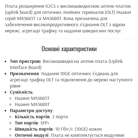
Плата розширення X2CS є високошвидкісною аплінк-платою
(uplink board) для оптичних лінійних терміналів (OLT) Huawei
серій MA5683T та MA5680T. Вона призначена для
забезпечення високопродуктивного з'єднання OLT з ядром
мережі, агрегації трафіку та надання швидкісних послуг.
Основні характеристики
Тип пристрою
: Високошвидкісна аплінк-плата (Uplink
Interface Board)
Призначення
: Надання 10GE оптичних з'єднань для
агрегації трафіку OLT та підключення до мережі наступного
рівня
Сумісність
:
Huawei MA5683T
Huawei MA5680T
Параметри доступу
:
Кількість портів
: 2 порти
Тип портів
: SFP+
Швидкість портів
: 10 Гбіт/с (10GE) кожен
Оптичні модулі
: Плата не комплектується модулями