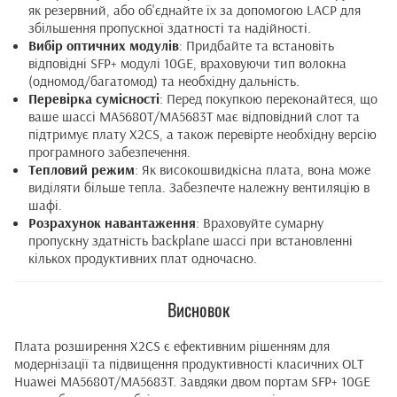
як резервний, або об'єднайте їх за допомогою LACP для
збільшення пропускної здатності та надійності.
Вибір оптичних модулів
: Придбайте та встановіть
відповідні SFP+ модулі 10GE, враховуючи тип волокна
(одномод/багатомод) та необхідну дальність.
Перевірка сумісності
: Перед покупкою переконайтеся, що
ваше шассі MA5680T/MA5683T має відповідний слот та
підтримує плату X2CS, а також перевірте необхідну версію
програмного забезпечення.
Тепловий режим
: Як високошвидкісна плата, вона може
виділяти більше тепла. Забезпечте належну вентиляцію в
шафі.
Розрахунок навантаження
: Враховуйте сумарну
пропускну здатність backplane шассі при встановленні
кількох продуктивних плат одночасно.
Висновок
Плата розширення X2CS є ефективним рішенням для
модернізації та підвищення продуктивності класичних OLT
Huawei MA5680T/MA5683T. Завдяки двом портам SFP+ 10GE