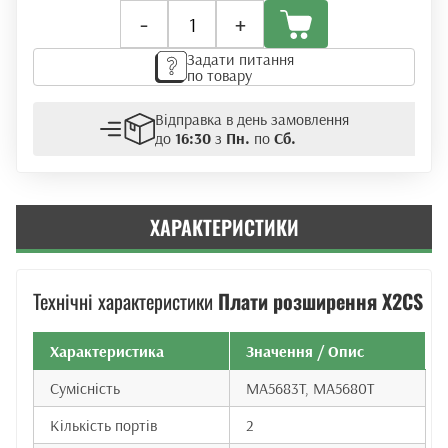
Плата
-
+
розширення
Huawei
Задати питання
X2CS
по товару
(UPLINK)
кількість
Відправка в день замовлення
до
16:30
з
Пн.
по
Сб.
ХАРАКТЕРИСТИКИ
Технічні характеристики
Плати розширення X2CS
Характеристика
Значення / Опис
Сумісність
MA5683T, MA5680T
Кількість портів
2