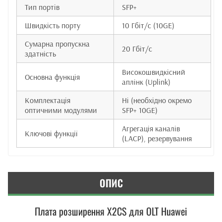
Тип портів
SFP+
Швидкість порту
10 Гбіт/с (10GE)
Сумарна пропускна
20 Гбіт/с
здатність
Високошвидкісний
Основна функція
аплінк (Uplink)
Комплектація
Ні (необхідно окремо
оптичними модулями
SFP+ 10GE)
Агрегація каналів
Ключові функції
(LACP), резервування
ОПИС
Плата розширення X2CS для OLT Huawei