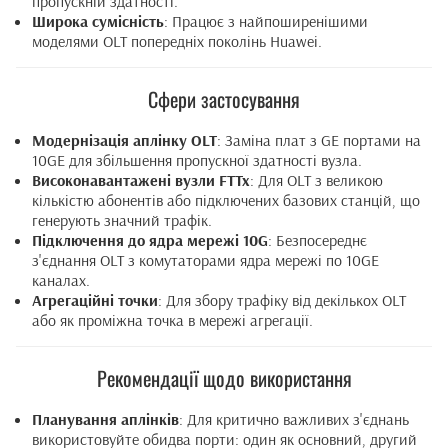
пропускній здатності.
Широка сумісність
: Працює з найпоширенішими
моделями OLT попередніх поколінь Huawei.
Сфери застосування
Модернізація аплінку OLT
: Заміна плат з GE портами на
10GE для збільшення пропускної здатності вузла.
Високонавантажені вузли FTTx
: Для OLT з великою
кількістю абонентів або підключених базових станцій, що
генерують значний трафік.
Підключення до ядра мережі 10G
: Безпосереднє
з'єднання OLT з комутаторами ядра мережі по 10GE
каналах.
Агрегаційні точки
: Для збору трафіку від декількох OLT
або як проміжна точка в мережі агрегації.
Рекомендації щодо використання
Планування аплінків
: Для критично важливих з'єднань
використовуйте обидва порти: один як основний, другий