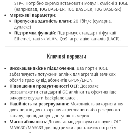
SFP+. Потрібно окремо встановити модулі, сумісні з 10GE
(наприклад, 10G BASE-LR, 10G BASE-ER, 10G BASE-SR).
Мережеві параметри
:
Пропускна здатність плати
: 20 Гбіт/с (сумарна,
дуплекс)
Підтримка функцій
: Підтримує стандартні функції
Ethernet, такі як VLAN, QoS, агрегацію каналів (LACP).
Ключові переваги
Високошвидкісне підключення
: Два порти 10GE
забезпечують потужний аплінк для агрегації великих
обсягів трафіку від абонентів GPON/EPON.
Підвищення продуктивності OLT
: Дозволяє
розвантажити стандартні GE аплінки та ефективніше
використовувати backplane шассі.
Надійність та резервування
: Можливість використання
двох портів для створення агрегованого або резервного
каналу, що підвищує доступність мережі.
Масштабованість
: Дозволяє модернізувати існуючі OLT
MA5680/MA5683 для підтримки зростаючих потреб у