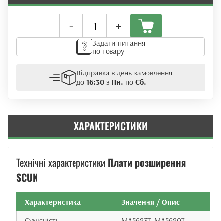
Плата
-
+
розширення
Huawei
Задати питання
SCUN
по товару
(CONTROL)
кількість
Відправка в день замовлення
до
16:30
з
Пн.
по
Сб.
ХАРАКТЕРИСТИКИ
Технічні характеристики
Плати розширення
SCUN
Характеристика
Значення / Опис
Сумісність
MA5683T, MA5680T