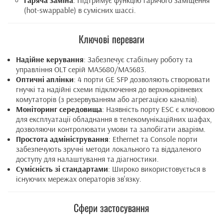
Гаряча заміна
: Підтримує функцію гарячого заміщення
(hot-swappable) в сумісних шассі.
Ключові переваги
Надійне керування
: Забезпечує стабільну роботу та
управління OLT серій MA5680/MA5683.
Оптичні аплінки
: 4 порти GE SFP дозволяють створювати
гнучкі та надійні схеми підключення до верхньорівневих
комутаторів (з резервуванням або агрегацією каналів).
Моніторинг середовища
: Наявність порту ESC є ключовою
для експлуатації обладнання в телекомунікаційних шафах,
дозволяючи контролювати умови та запобігати аваріям.
Простота адміністрування
: Ethernet та Console порти
забезпечують зручні методи локального та віддаленого
доступу для налаштування та діагностики.
Сумісність зі стандартами
: Широко використовується в
існуючих мережах операторів зв'язку.
Сфери застосування