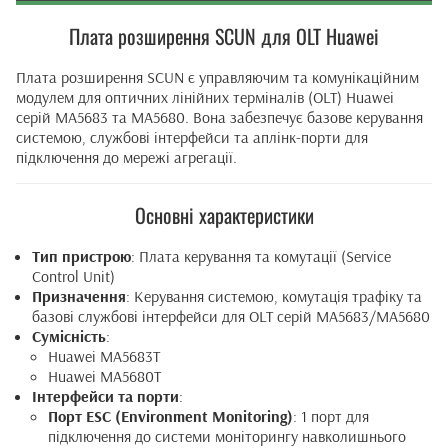
Плата розширення SCUN для OLT Huawei
Плата розширення SCUN є управляючим та комунікаційним
модулем для оптичних лінійних терміналів (OLT) Huawei
серій MA5683 та MA5680. Вона забезпечує базове керування
системою, службові інтерфейси та аплінк-порти для
підключення до мережі агрегації.
Основні характеристики
Тип пристрою
: Плата керування та комутації (Service
Control Unit)
Призначення
: Керування системою, комутація трафіку та
базові службові інтерфейси для OLT серій MA5683/MA5680
Сумісність
:
Huawei MA5683T
Huawei MA5680T
Інтерфейси та порти
:
Порт ESC (Environment Monitoring)
: 1 порт для
підключення до системи моніторингу навколишнього