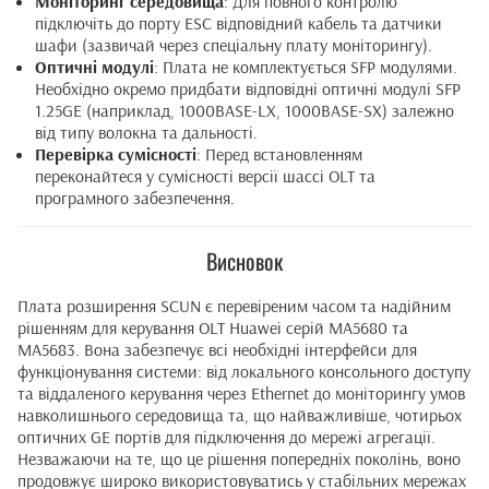
Моніторинг середовища
: Для повного контролю
підключіть до порту ESC відповідний кабель та датчики
шафи (зазвичай через спеціальну плату моніторингу).
Оптичні модулі
: Плата не комплектується SFP модулями.
Необхідно окремо придбати відповідні оптичні модулі SFP
1.25GE (наприклад, 1000BASE-LX, 1000BASE-SX) залежно
від типу волокна та дальності.
Перевірка сумісності
: Перед встановленням
переконайтеся у сумісності версії шассі OLT та
програмного забезпечення.
Висновок
Плата розширення SCUN є перевіреним часом та надійним
рішенням для керування OLT Huawei серій MA5680 та
MA5683. Вона забезпечує всі необхідні інтерфейси для
функціонування системи: від локального консольного доступу
та віддаленого керування через Ethernet до моніторингу умов
навколишнього середовища та, що найважливіше, чотирьох
оптичних GE портів для підключення до мережі агрегації.
Незважаючи на те, що це рішення попередніх поколінь, воно
продовжує широко використовуватись у стабільних мережах