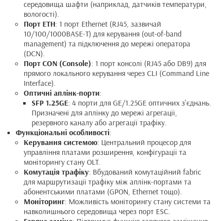
середовища шафти (наприклад, датчиків температури,
вологості).
Порт ETH
: 1 порт Ethernet (RJ45, зазвичай
10/100/1000BASE-T) для керування (out-of-band
management) та підключення до мережі оператора
(DCN).
Порт CON (Console)
: 1 порт консолі (RJ45 або DB9) для
прямого локального керування через CLI (Command Line
Interface).
Оптичні аплінк-порти
:
SFP 1.25GE
: 4 порти для GE/1.25GE оптичних з'єднань.
Призначені для аплінку до мережі агрегації,
резервного каналу або агрегації трафіку.
Функціональні особливості
:
Керування системою
: Центральний процесор для
управління платами розширення, конфігурації та
моніторингу стану OLT.
Комутація трафіку
: Вбудований комутаційний fabric
для маршрутизації трафіку між аплінк-портами та
абонентськими платами (GPON, Ethernet тощо).
Моніторинг
: Можливість моніторингу стану системи та
навколишнього середовища через порт ESC.