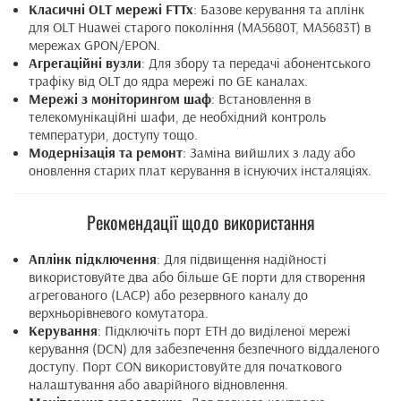
Класичні OLT мережі FTTx
: Базове керування та аплінк
для OLT Huawei старого покоління (MA5680T, MA5683T) в
мережах GPON/EPON.
Агрегаційні вузли
: Для збору та передачі абонентського
трафіку від OLT до ядра мережі по GE каналах.
Мережі з моніторингом шаф
: Встановлення в
телекомунікаційні шафи, де необхідний контроль
температури, доступу тощо.
Модернізація та ремонт
: Заміна вийшлих з ладу або
оновлення старих плат керування в існуючих інсталяціях.
Рекомендації щодо використання
Аплінк підключення
: Для підвищення надійності
використовуйте два або більше GE порти для створення
агрегованого (LACP) або резервного каналу до
верхньорівневого комутатора.
Керування
: Підключіть порт ETH до виділеної мережі
керування (DCN) для забезпечення безпечного віддаленого
доступу. Порт CON використовуйте для початкового
налаштування або аварійного відновлення.