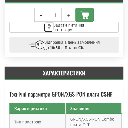
Плата
-
+
розширення
Huawei
Задати питання
CSHF
по товару
D
(GPON/XGS-
Відправка в день замовлення
PON)
до
16:30
з
Пн.
по
Сб.
кількість
ХАРАКТЕРИСТИКИ
Технічні параметри GPON/XGS-PON плати
CSHF
Характеристика
Значення
GPON/XGS-PON Combo
Тип пристрою
плата OLT