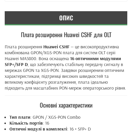
ОПИС
Плата розширення Huawei CSHF для OLT
Плата розширення
Huawei CSHF
— це високопродуктивна
комбінована GPON/XGS-PON плата для систем OLT серії
Huawei MA5800. Вона оснащена
16 оптичними модулями
SFP+/SFP D
, що забезпечують стабільну передачу сигналу в
мережах GPON та XGS-PON. Завдяки розширеним оптичним
характеристикам, підтримці високих швидкостей та
великому коефіцієнту розгалуження, плата ідеально
підходить для масштабних PON-мереж операторського рівня.
Основні характеристики
Тип плати
: GPON / XGS-PON Combo
Кількість портів
: 16
Оптичні модулі в комплекті
: 16 × SFP+ D