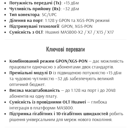
Потужність передачі (Tx)
: +15 дБм
Чутливість прийому (Rx)
: –32 дБм
Тип конектора
: SC/UPC
Ділення на порт
: 1:128 у GPON та XGS-PON режимі
Підтримувані технології
: GPON, XGS-PON
Сумісність з OLT
: Huawei MA5800-X2 / X7 / X15 / X17
Ключові переваги
Комбінований режим GPON/XGS-PON
— дає можливість
працювати одночасно з абонентами двох стандартів.
Преміальні модулі D
із підвищеною потужністю +15 дБм
та чудовою чутливістю –32 дБ забезпечують великий
оптичний бюджет.
Висока масштабованість
— до 1:128 на порт і до 2048
абонентів на одну плату.
Сумісність із провідними OLT Huawei
— глибока
інтеграція в платформи MA5800.
Підтримка гігабітних і 10-гігабітних швидкостей
робить
рішення універсальним для мереж нового покоління.