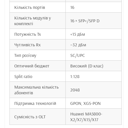
Кількість портів
16
Кількість модулів у
16 × SFP+/SFP D
комплекті
Потужність Tx
+15 дБм
Чутливість Rx
–32 дБм
Тип роз’єму
SC/UPC
Оптичний бюджет
Високий (D клас)
Split ratio
1:128
Максимальна кількість
2048
абонентів
Підтримка технологій
GPON, XGS-PON
Huawei MA5800-
Сумісність з OLT
X2/X7/X15/X17