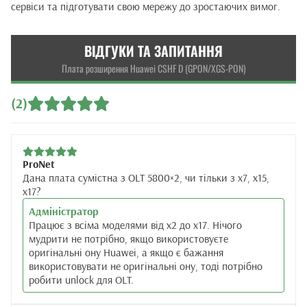
сервіси та підготувати свою мережу до зростаючих вимог.
ВІДГУКИ ТА ЗАПИТАННЯ
Плата розширення Huawei CSHF D (GPON/XGS-PON)
(2)
ProNet
Дана плата сумістна з OLT 5800×2, чи тільки з x7, x15,
x17?
Адміністратор
Працює з всіма моделями від x2 до x17. Нічого
мудрити не потрібно, якщо використовуєте
оригінальні ону Huawei, а якщо є бажання
використовувати не оригінальні ону, тоді потрібно
робити unlock для OLT.