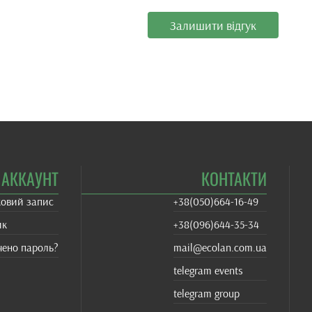
Залишити відгук
АККАУНТ
КОНТАКТИ
ковий запис
+38(‎050)664-16-49
ик
+38‎(096)644-35-34
чено пароль?
mail@ecolan.com.ua
telegram events
telegram group