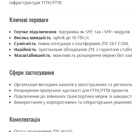
інфраструктури FTTH/FTTB.
Ключові переваги
Гнучке підключення
: підтримка як SFP, так і SFP+ модулів.
Висока швидкість
: uplink до 10 Гбіт/с.
Сумісність
: повна інтеграція з платформою ZTE OLT C300.
Надійність
: оригінальне обладнання ZTE з гарантією стабі
Масштабованість
: можливість розширення мережі без зам
Сфери застосування
Організація висхідних каналів у магістральних та регіонал
Розширення пропускної здатності для FTTH/FTTB проектів.
Підключення до зовнішніх транспортних мереж зі швидкістю
Використання у корпоративних та операторських рішеннях 
Комплектація
Плата розширення ZTE HUVQ