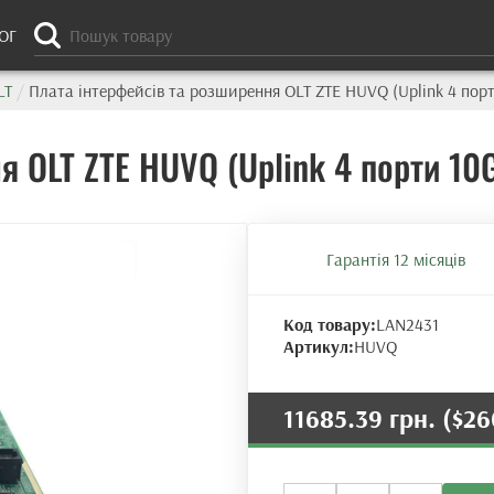
ОГ
LT
/
Плата інтерфейсів та розширення OLT ZTE HUVQ (Uplink 4 пор
я OLT ZTE HUVQ (Uplink 4 порти 10
Гарантія 12 місяців
Код товару:
LAN2431
Артикул:
HUVQ
11685.39 грн.
($26
Плата