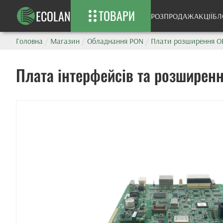
ТОВАРИ
ECOLAN
РОЗПРОДАЖ
АКЦІЇ
БЛ
Головна
/
Магазин
/
Обладнання PON
/
Плати розширення O
Плата інтерфейсів та розширенн