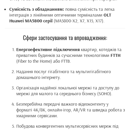
Сумісність з обладнанням:
повна сумісність та легка
інтеграція з лінійними оптичними терміналами
OLT
Huawei MA5800 серії
(MA5800-X2, X7, X15, X17).
Сфери застосування та впровадження:
Енергоефективне підключення
квартир, котеджів та
приватних будинків за сучасними технологіями
FTTH
(Fiber to the Home) або FTTB.
Надання послуг гігабітного та мультигігабітного
домашнього інтернету.
Організація надійної локальної мережі та доступу до
мережі для малого та середнього бізнесу (SOHO).
Безперебійна передачі важкого відеоконтенту у
форматі 4K/8K, онлайн-ігор, AR/VR та швидка робота з
хмарними сервісами.
Побудова конвергентних мультисервісних мереж під