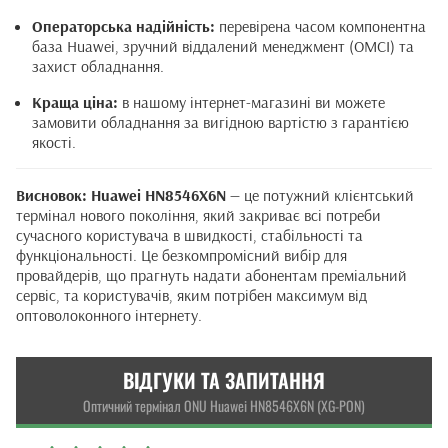
Операторська надійність:
перевірена часом компонентна
база Huawei, зручний віддалений менеджмент (OMCI) та
захист обладнання.
Краща ціна:
в нашому інтернет-магазині ви можете
замовити обладнання за вигідною вартістю з гарантією
якості.
Висновок:
Huawei HN8546X6N
— це потужний клієнтський
термінал нового покоління, який закриває всі потреби
сучасного користувача в швидкості, стабільності та
функціональності. Це безкомпромісний вибір для
провайдерів, що прагнуть надати абонентам преміальний
сервіс, та користувачів, яким потрібен максимум від
оптоволоконного інтернету.
ВІДГУКИ ТА ЗАПИТАННЯ
Оптичний термінал ONU Huawei HN8546X6N (XG-PON)