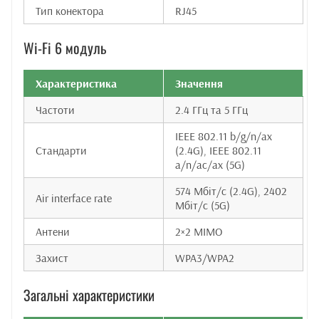
Тип конектора
RJ45
Wi-Fi 6 модуль
Характеристика
Значення
Частоти
2.4 ГГц та 5 ГГц
IEEE 802.11 b/g/n/ax
Стандарти
(2.4G), IEEE 802.11
a/n/ac/ax (5G)
574 Мбіт/с (2.4G), 2402
Air interface rate
Мбіт/с (5G)
Антени
2×2 MIMO
Захист
WPA3/WPA2
Загальні характеристики