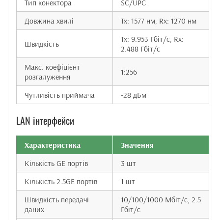
Тип конектора
SC/UPC
Довжина хвилі
Tx: 1577 нм, Rx: 1270 нм
Tx: 9.953 Гбіт/с, Rx:
Швидкість
2.488 Гбіт/с
Макс. коефіцієнт
1:256
розгалуження
Чутливість приймача
-28 дБм
LAN інтерфейси
Характеристика
Значення
Кількість GE портів
3 шт
Кількість 2.5GE портів
1 шт
Швидкість передачі
10/100/1000 Мбіт/с, 2.5
даних
Гбіт/с