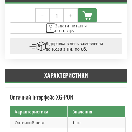
Оптичний
-
+
термінал
ONU
Задати питання
Huawei
по товару
HN8546X6N
(XG-
Відправка в день замовлення
PON)
до
16:30
з
Пн.
по
Сб.
кількість
ХАРАКТЕРИСТИКИ
Оптичний інтерфейс XG-PON
Характеристика
Значення
Оптичний порт
1 шт