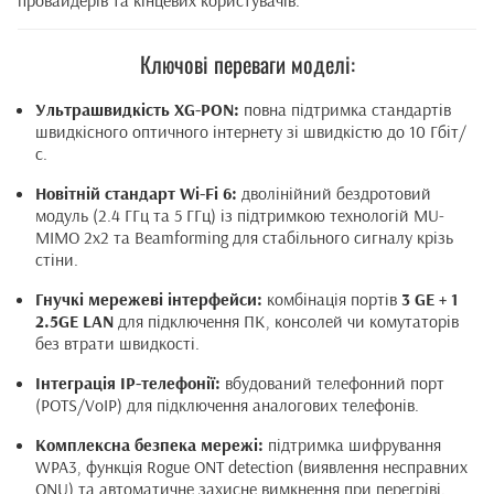
провайдерів та кінцевих користувачів.
Ключові переваги моделі:
Ультрашвидкість XG-PON:
повна підтримка стандартів
швидкісного оптичного інтернету зі швидкістю до 10 Гбіт/
с.
Новітній стандарт Wi-Fi 6:
дволінійний бездротовий
модуль (2.4 ГГц та 5 ГГц) із підтримкою технологій MU-
MIMO 2x2 та Beamforming для стабільного сигналу крізь
стіни.
Гнучкі мережеві інтерфейси:
комбінація портів
3 GE + 1
2.5GE LAN
для підключення ПК, консолей чи комутаторів
без втрати швидкості.
Інтеграція IP-телефонії:
вбудований телефонний порт
(POTS/VoIP) для підключення аналогових телефонів.
Комплексна безпека мережі:
підтримка шифрування
WPA3, функція Rogue ONT detection (виявлення несправних
ONU) та автоматичне захисне вимкнення при перегріві.