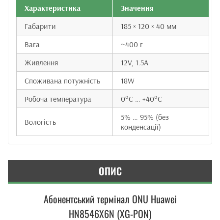
Характеристика
Значення
Габарити
185 × 120 × 40 мм
Вага
~400 г
Живлення
12V, 1.5A
Споживана потужність
18W
Робоча температура
0°C … +40°C
5% … 95% (без
Вологість
конденсації)
ОПИС
Абонентський термінал ONU Huawei
HN8546X6N (XG-PON)