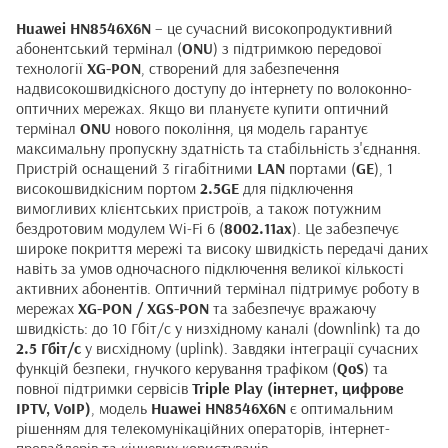
Huawei HN8546X6N
– це сучасний високопродуктивний
абонентський термінал (
ONU
) з підтримкою передової
технології
XG-PON
, створений для забезпечення
надвисокошвидкісного доступу до інтернету по волоконно-
оптичних мережах. Якщо ви плануєте купити оптичний
термінал
ONU
нового покоління, ця модель гарантує
максимальну пропускну здатність та стабільність з'єднання.
Пристрій оснащений 3 гігабітними
LAN
портами (
GE
), 1
високошвидкісним портом
2.5GE
для підключення
вимогливих клієнтських пристроїв, а також потужним
бездротовим модулем Wi-Fi 6 (
8002.11ax
). Це забезпечує
широке покриття мережі та високу швидкість передачі даних
навіть за умов одночасного підключення великої кількості
активних абонентів. Оптичний термінал підтримує роботу в
мережах
XG-PON / XGS-PON
та забезпечує вражаючу
швидкість: до 10 Гбіт/с у низхідному каналі (downlink) та до
2.5 Гбіт/с
у висхідному (uplink). Завдяки інтеграції сучасних
функцій безпеки, гнучкого керування трафіком (
QoS
) та
повної підтримки сервісів
Triple Play (інтернет, цифрове
IPTV, VoIP)
, модель
Huawei HN8546X6N
є оптимальним
рішенням для телекомунікаційних операторів, інтернет-