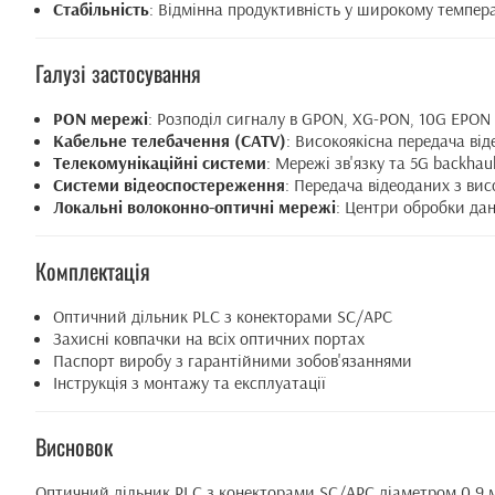
Стабільність
: Відмінна продуктивність у широкому темпер
Галузі застосування
PON мережі
: Розподіл сигналу в GPON, XG-PON, 10G EPON
Кабельне телебачення (CATV)
: Високоякісна передача ві
Телекомунікаційні системи
: Мережі зв'язку та 5G backhau
Системи відеоспостереження
: Передача відеоданих з ви
Локальні волоконно-оптичні мережі
: Центри обробки да
Комплектація
Оптичний дільник PLC з конекторами SC/APC
Захисні ковпачки на всіх оптичних портах
Паспорт виробу з гарантійними зобов'язаннями
Інструкція з монтажу та експлуатації
Висновок
Оптичний дільник PLC з конекторами SC/APC діаметром 0.9 мм