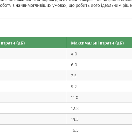
 роботу в найвимогливіших умовах, що робить його ідеальним ріш
 втрати (дБ)
Максимальні втрати (дБ)
4.0
6.0
7.5
9.2
11.0
12.8
14.5
16.5