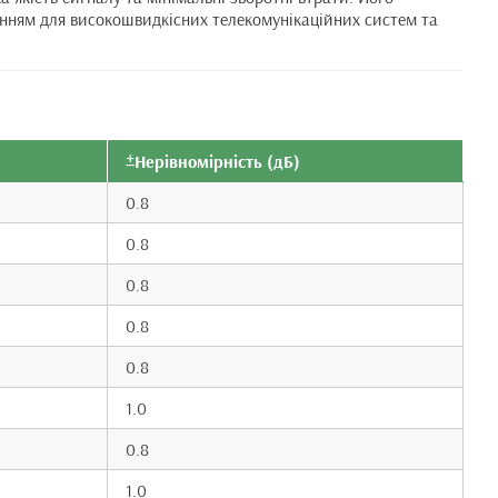
енням для високошвидкісних телекомунікаційних систем та
±Нерівномірність (дБ)
0.8
0.8
0.8
0.8
0.8
1.0
0.8
1.0