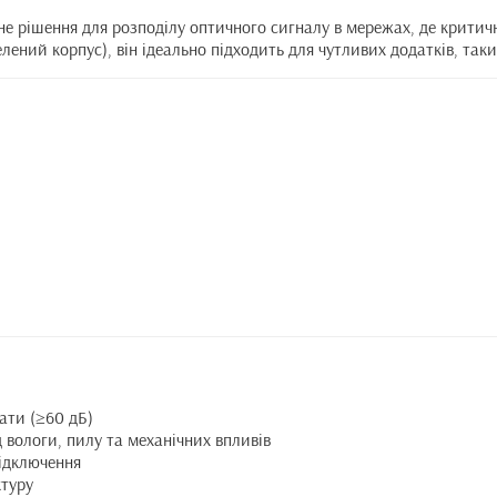
не рішення для розподілу оптичного сигналу в мережах, де крити
лений корпус), він ідеально підходить для чутливих додатків, так
рати (≥60 дБ)
д вологи, пилу та механічних впливів
відключення
ктуру