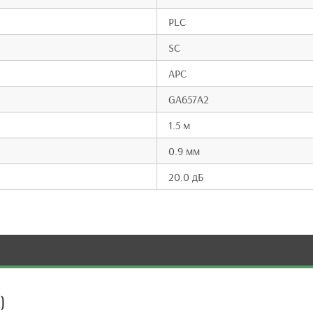
PLC
SC
APC
GA657A2
1.5 м
0.9 мм
20.0 дБ
)