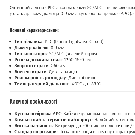
Оптичний дільник PLC з конекторами SC/APC – це високоякіс
у стандартному діаметрі 0.9 мм з кутовою поліровкою APC (зе
Основні характеристики:
Тип дільника
: PLC (Planar Lightwave Circuit)
Діаметр кабелю
: 0.9 мм
Тип конекторів
: SC/APC (зелений корпус)
Робоча довжина хвилі
: 1260-1650 нм
Зворотні втрати
: ≥60 дБ
Внесені втрати
: Див. таблицю
Рівномірність розподілу
: Див. таблицю
Температурний діапазон
: -40°C до +85°C
Ключові особливості
Кутова поліровка APC
: Забезпечує мінімальні зворотні вт
Компактний та герметичний корпус
: Надійний захист ві
Висока надійність
: Витримує до 500 циклів підключення/
Стандартні розміри
: Легка інтеграція в існуючу інфрастру