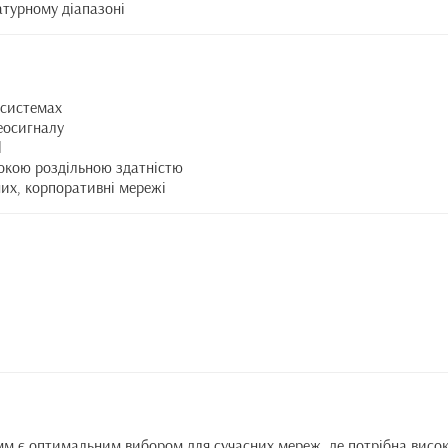
атурному діапазоні
 системах
деосигналу
l
сокою роздільною здатністю
них, корпоративні мережі
 є оптимальним вибором для сучасних мереж, де потрібна висока 