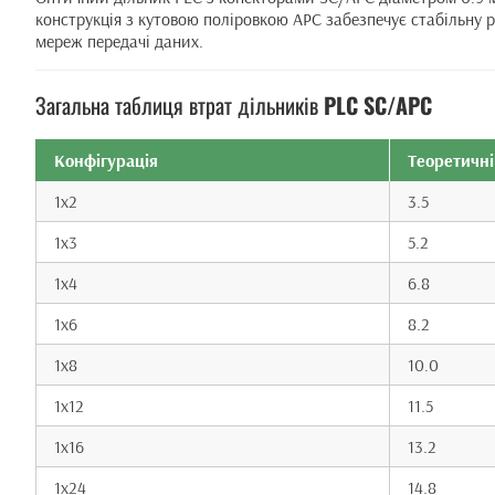
конструкція з кутовою поліровкою APC забезпечує стабільну
мереж передачі даних.
Загальна таблиця втрат дільників
PLC SC/APC
Конфігурація
Теоретичні
1x2
3.5
1x3
5.2
1x4
6.8
1x6
8.2
1x8
10.0
1x12
11.5
1x16
13.2
1x24
14.8