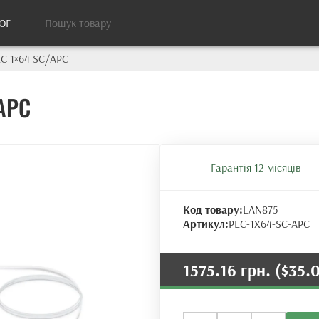
ОГ
C 1×64 SC/APC
APC
Гарантія 12 місяців
Код товару:
LAN875
Артикул:
PLC-1X64-SC-APC
1575.16 грн.
($35.
Оптичний