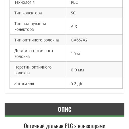
Технологія
PLC
Тип конектора
SC
Тип полірування
APC
конектора
Тип оптичного волокна
GA657A2
Довжина оптичного
1.5 м
волокна
Перетин оптичного
0.9 мм
волокна
Загасання
5.2 дБ
ОПИС
Оптичний дільник PLC з конекторами