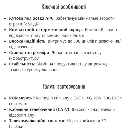
Ключові особливості
Кутова поліровка APC
: Забезпечує мінімальні зворотні
втрати (≥60 дБ)
Компактний та герметичний корпус
: Надійний захист
від вологи, пилу та механічних впливів
Висока надійність
: Витримує до 500 циклів підключення/
відключення
Стандартні розміри
: Легка інтеграція в існуючу
інфраструктуру
Стабільність
: Відмінна продуктивність у широкому
температурному діапазоні
Галузі застосування
PON мережі
: Розподіл сигналу в GPON, XG-PON, 10G EPON
системах
Кабельне телебачення (CATV)
: Високоякісна передача
відеосигналу
Телекомунікаційні системи
: Мережі зв'язку та 5G
backhaul