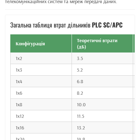
телекомунікаційних систем та мереж передачі даних.
Загальна таблиця втрат дільників
PLC SC/APC
Теоретичні втрати
Конфігурація
(дБ)
1x2
3.5
1x3
5.2
1x4
6.8
7
1x6
8.2
1x8
10.0
1x12
11.5
1x16
13.2
1x24
14.8