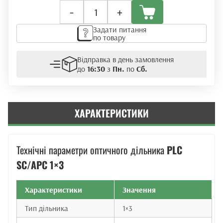
Оптичний
-
+
дільник
PLC
Задати питання
1x3
по товару
SC/APC
кількість
Відправка в день замовлення
до
16:30
з
Пн.
по
Сб.
ХАРАКТЕРИСТИКИ
Технічні параметри оптичного дільника
PLC
SC/APC 1×3
Характеристики
Значення
Тип дільника
1×3