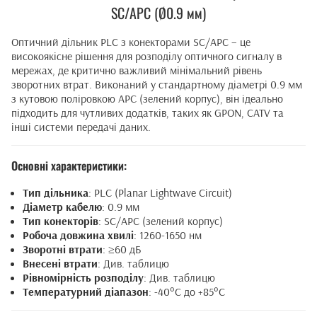
SC/APC (Ø0.9 мм)
Оптичний дільник PLC з конекторами SC/APC – це
високоякісне рішення для розподілу оптичного сигналу в
мережах, де критично важливий мінімальний рівень
зворотних втрат. Виконаний у стандартному діаметрі 0.9 мм
з кутовою поліровкою APC (зелений корпус), він ідеально
підходить для чутливих додатків, таких як GPON, CATV та
інші системи передачі даних.
Основні характеристики:
Тип дільника
: PLC (Planar Lightwave Circuit)
Діаметр кабелю
: 0.9 мм
Тип конекторів
: SC/APC (зелений корпус)
Робоча довжина хвилі
: 1260-1650 нм
Зворотні втрати
: ≥60 дБ
Внесені втрати
: Див. таблицю
Рівномірність розподілу
: Див. таблицю
Температурний діапазон
: -40°C до +85°C