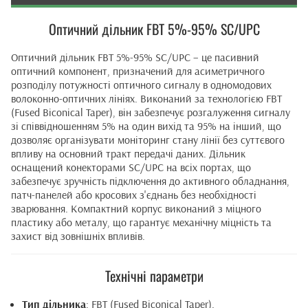
Оптичний дільник FBT 5%-95% SC/UPC
Оптичний дільник FBT 5%-95% SC/UPC – це пасивний
оптичний компонент, призначений для асиметричного
розподілу потужності оптичного сигналу в одномодових
волоконно-оптичних лініях. Виконаний за технологією FBT
(Fused Biconical Taper), він забезпечує розгалуження сигналу
зі співвідношенням 5% на один вихід та 95% на інший, що
дозволяє організувати моніторинг стану лінії без суттєвого
впливу на основний тракт передачі даних. Дільник
оснащений конекторами SC/UPC на всіх портах, що
забезпечує зручність підключення до активного обладнання,
патч-панелей або кросових з'єднань без необхідності
зварювання. Компактний корпус виконаний з міцного
пластику або металу, що гарантує механічну міцність та
захист від зовнішніх впливів.
Технічні параметри
Тип дільника
: FBT (Fused Biconical Taper).