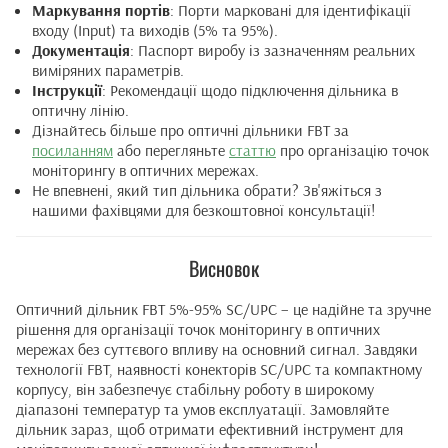
Маркування портів
: Порти марковані для ідентифікації
входу (Input) та виходів (5% та 95%).
Документація
: Паспорт виробу із зазначенням реальних
виміряних параметрів.
Інструкції
: Рекомендації щодо підключення дільника в
оптичну лінію.
Дізнайтесь більше про оптичні дільники FBT за
посиланням
або перегляньте
статтю
про організацію точок
моніторингу в оптичних мережах.
Не впевнені, який тип дільника обрати? Зв'яжіться з
нашими фахівцями для безкоштовної консультації!
Висновок
Оптичний дільник FBT 5%-95% SC/UPC – це надійне та зручне
рішення для організації точок моніторингу в оптичних
мережах без суттєвого впливу на основний сигнал. Завдяки
технології FBT, наявності конекторів SC/UPC та компактному
корпусу, він забезпечує стабільну роботу в широкому
діапазоні температур та умов експлуатації. Замовляйте
дільник зараз, щоб отримати ефективний інструмент для