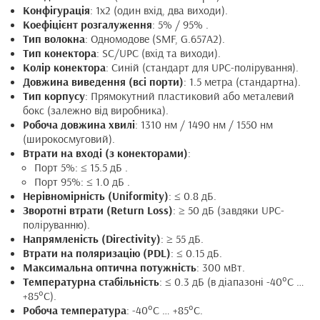
Конфігурація
: 1x2 (один вхід, два виходи).
Коефіцієнт розгалуження
: 5% / 95% .
Тип волокна
: Одномодове (SMF, G.657A2).
Тип конектора
: SC/UPC (вхід та виходи).
Колір конектора
: Синій (стандарт для UPC-полірування).
Довжина виведення (всі порти)
: 1.5 метра (стандартна).
Тип корпусу
: Прямокутний пластиковий або металевий
бокс (залежно від виробника).
Робоча довжина хвилі
: 1310 нм / 1490 нм / 1550 нм
(широкосмуговий).
Втрати на вході (з конекторами)
:
Порт 5%: ≤ 15.5 дБ .
Порт 95%: ≤ 1.0 дБ .
Нерівномірність (Uniformity)
: ≤ 0.8 дБ.
Зворотні втрати (Return Loss)
: ≥ 50 дБ (завдяки UPC-
поліруванню).
Напрямленість (Directivity)
: ≥ 55 дБ.
Втрати на поляризацію (PDL)
: ≤ 0.15 дБ.
Максимальна оптична потужність
: 300 мВт.
Температурна стабільність
: ≤ 0.3 дБ (в діапазоні -40°C …
+85°C).
Робоча температура
: -40°C … +85°C.