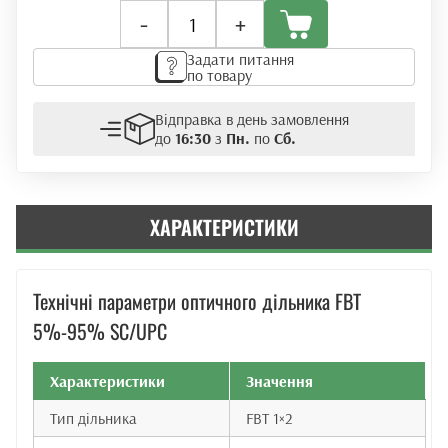
Оптичний
-
+
дільник
FBT
Задати питання
5%-95%
по товару
SC/UPC
кількість
Відправка в день замовлення
до
16:30
з
Пн.
по
Сб.
ХАРАКТЕРИСТИКИ
Технічні параметри оптичного дільника FBT
5%-95% SC/UPC
Характеристики
Значення
Тип дільника
FBT 1×2