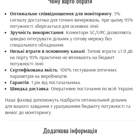
Чому варто обрати
Оптимальне співвідношення для моніторингу
: 5%
сигналу достатньо для точних вимірювань, при цьому 95%
потужності зберігається для основної лінії.
Зручність використання
: Конектори SC/UPC дозволяють
швидко інтегрувати дільник у готову мережу без
спеціального обладнання.
Низькі втрати в основному каналі
: Типові втрати ≤1.0 дБ
на порту 95% практично не впливають на бюджет
потужності лінії.
Сертифікована якість
: 100% тестування оптичних
параметрів на виробництві.
Гарантія
: 1 рік від постачальника.
Швидка доставка
: Оперативне постачання по всій Україні.
Наші фахівці допоможуть підібрати оптимальний дільник
для вашого завдання з урахуванням бюджету потужності та
вимог до моніторингу.
Додаткова інформація