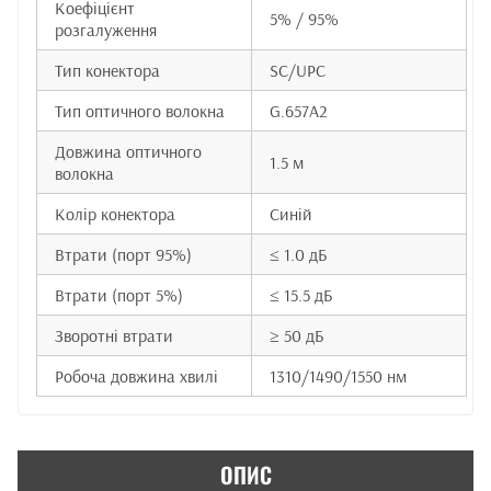
Коефіцієнт
5% / 95%
розгалуження
Тип конектора
SC/UPC
Тип оптичного волокна
G.657A2
Довжина оптичного
1.5 м
волокна
Колір конектора
Синій
Втрати (порт 95%)
≤ 1.0 дБ
Втрати (порт 5%)
≤ 15.5 дБ
Зворотні втрати
≥ 50 дБ
Робоча довжина хвилі
1310/1490/1550 нм
ОПИС