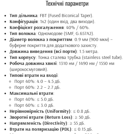
Технічні параметри
Тип дільника
: FBT (Fused Biconical Taper).
Конфігурація
: 1x2 (один вхід, два виходи).
Коефіцієнт розгалуження
: 40% / 60%.
Тип волокна
: Одномодове (SMF, G.657A2).
Діаметр волокна з покриттям
: 0.9 мм (900 мкм) –
буферне покриття для додаткового захисту.
Довжина виведення (всі порти)
: 1.5 метра.
Тип корпусу
: Тонка сталева трубка (stainless steel tube).
Робоча довжина хвилі
: 1310 нм / 1490 нм / 1550 нм
(широкосмуговий).
Типові втрати на вході
:
Порт 40%: 4.0 – 4.5 дБ.
Порт 60%: 2.2 – 2.7 дБ.
Максимальні втрати
:
Порт 40%: ≤ 5.0 дБ.
Порт 60%: ≤ 3.0 дБ.
Нерівномірність (Uniformity)
: ≤ 0.8 дБ.
Зворотні втрати (Return Loss)
: ≥ 50 дБ.
Напрямленість (Directivity)
: ≥ 55 дБ.
Втрати на поляризацію (PDL)
: ≤ 0.15 дБ.