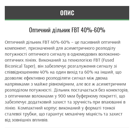
ОПИС
Оптичний дільник FBT 40%-60%
Оптичний дільник FBT 40%-60% – це пасивний оптичний
компонент, призначений для асиметричного розподілу
потужності оптичного сигналу в одномодових волоконно-
оптичних лініях. Виконаний за технологією FBT (Fused
Biconical Taper), він забезпечує розгалуження сигналу зі
співвідношенням 40% на один вихід та 60% на інший, що
дозволяє ефективно розподіляти сигнал між двома
напрямками з майже рівномірним, але все ж асиметричним
розподілом потужності. Дільник постачається без конекторів,
з оптичними волокнами у 900 мкм буферному покритті, що
забезпечує додатковий захист та зручність при впаюванні в
лінію. Компактний корпус виконаний у форматі тонкої
сталевої трубки, що гарантує механічну міцність та захист
від зовнішніх впливів.