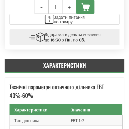
Оптичний
-
+
дільник
FBT
Задати питання
40%-60%
по товару
кількість
Відправка в день замовлення
до
16:30
з
Пн.
по
Сб.
ХАРАКТЕРИСТИКИ
Технічні параметри оптичного дільника FBT
40%-60%
Характеристики
Значення
Тип дільника
FBT 1×2