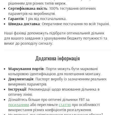
рішенням для різних типів мереж.
Сертифікована якість
: 100% тестування оптичних
параметрів на виробництві.
Гарантія
: 1 рік від постачальника.
Швидка доставка
: Оперативне постачання по всій Україні.
Наші фахівці допоможуть підібрати оптимальний дільник
для вашого завдання з урахуванням бюджету потужності та
вимог до розподілу сигналу.
Додаткова інформація
Маркування портів
: Порти можуть бути марковані
кольоровою ідентифікацією для полегшення монтажу.
Документація
: Паспорт виробу із зазначенням реальних
виміряних параметрів.
Інструкції
: Рекомендації щодо впаювання дільника в
оптичну лінію.
Дізнайтесь більше про оптичні дільники FBT за
посиланням
або перегляньте
статтю
про особливості
використання різних коефіцієнтів розгалуження.
Не впевнені, яке співвідношення розгалуження обрати?