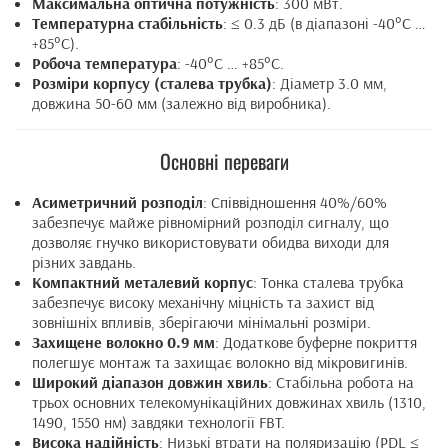
Максимальна оптична потужність
: 300 мВт.
Температурна стабільність
: ≤ 0.3 дБ (в діапазоні -40°C …
+85°C).
Робоча температура
: -40°C … +85°C.
Розміри корпусу (сталева трубка)
: Діаметр 3.0 мм,
довжина 50-60 мм (залежно від виробника).
Основні переваги
Асиметричний розподіл
: Співвідношення 40%/60%
забезпечує майже рівномірний розподіл сигналу, що
дозволяє гнучко використовувати обидва виходи для
різних завдань.
Компактний металевий корпус
: Тонка сталева трубка
забезпечує високу механічну міцність та захист від
зовнішніх впливів, зберігаючи мінімальні розміри.
Захищене волокно 0.9 мм
: Додаткове буферне покриття
полегшує монтаж та захищає волокно від мікровигинів.
Широкий діапазон довжин хвиль
: Стабільна робота на
трьох основних телекомунікаційних довжинах хвиль (1310,
1490, 1550 нм) завдяки технології FBT.
Висока надійність
: Низькі втрати на поляризацію (PDL ≤