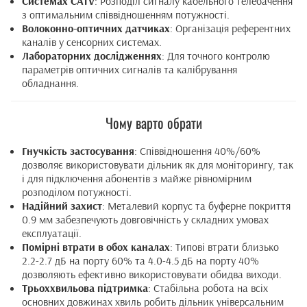
Системах CATV
: Розподіл сигналу кабельного телебачення
з оптимальним співвідношенням потужності.
Волоконно-оптичних датчиках
: Організація референтних
каналів у сенсорних системах.
Лабораторних дослідженнях
: Для точного контролю
параметрів оптичних сигналів та калібрування
обладнання.
Чому варто обрати
Гнучкість застосування
: Співвідношення 40%/60%
дозволяє використовувати дільник як для моніторингу, так
і для підключення абонентів з майже рівномірним
розподілом потужності.
Надійний захист
: Металевий корпус та буферне покриття
0.9 мм забезпечують довговічність у складних умовах
експлуатації.
Помірні втрати в обох каналах
: Типові втрати близько
2.2-2.7 дБ на порту 60% та 4.0-4.5 дБ на порту 40%
дозволяють ефективно використовувати обидва виходи.
Трьоххвильова підтримка
: Стабільна робота на всіх
основних довжинах хвиль робить дільник універсальним