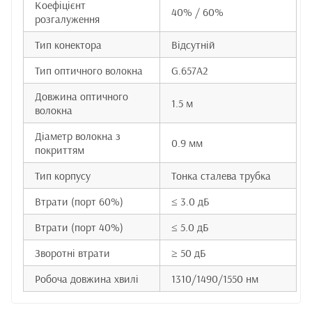
Коефіцієнт
40% / 60%
розгалуження
Тип конектора
Відсутній
Тип оптичного волокна
G.657A2
Довжина оптичного
1.5 м
волокна
Діаметр волокна з
0.9 мм
покриттям
Тип корпусу
Тонка сталева трубка
Втрати (порт 60%)
≤ 3.0 дБ
Втрати (порт 40%)
≤ 5.0 дБ
Зворотні втрати
≥ 50 дБ
Робоча довжина хвилі
1310/1490/1550 нм