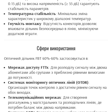
0.15 дБ) та висока напрямленість (≥ 55 дБ) гарантують
стабільність параметрів.
Температурна стабільність
: Мінімальна зміна
характеристик у широкому діапазоні температур.
Гнучкість монтажу
: Відсутність конекторів дозволяє
впаювати дільник безпосередньо в лінію, мінімізуючи
додаткові втрати.
Сфери використання
Оптичний дільник FBT 40%-60% застосовується в:
Мережах доступу FTTx
: Для розподілу сигналу між двома
абонентами або групами з приблизно рівними вимогами
до потужності.
Системах моніторингу оптичних ліній (OTDR)
:
Організація точок контролю з достатнім рівнем сигналу на
обох виходах.
Телекомунікаційних мережах
: Для створення
розгалужень у магістральних та розподільчих лініях, де
потрібен баланс між двома напрямками.