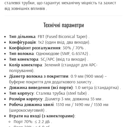
сталевої трубки, що гарантує механічну міцність та захист
від зовнішніх впливів .
Технічні параметри
Тип дільника
: FBT (Fused Biconical Taper) .
Конфігурація
: 1x2 (один вхід, два виходи).
Коефіцієнт розгалуження
: 30% / 70% .
Тип волокна
: Одномодове (SMF, G.657A2) .
Тип конектора
: SC/APC (вхід та виходи) .
Колір конектора
: Зелений (стандарт для APC-
полірування).
Діаметр волокна з покриттям
: 0.9 мм (900 мкм) –
буферне покриття для додаткового захисту .
Довжина виведення (всі порти)
: 1.0 метра (стандартна) .
Тип корпусу
: Сталева трубка (steel tube) .
Розміри корпусу
: Діаметр 3 мм, довжина 55 мм .
Робоча довжина хвилі
: 1310 нм / 1490 нм / 1550 нм
(широкосмуговий) .
Втрати на вході (з конекторами)
:
Порт 70%: ≤ 2.2 дБ .