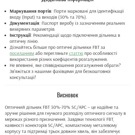
Маркування портів
: Порти марковані для ідентифікації
входу (Input) та виходів (30% та 70%).
Документація
: Паспорт виробу із зазначенням реальних
виміряних параметрів.
Інструкції
: Рекомендації щодо підключення дільника в
оптичну лінію.
Дізнайтесь більше про оптичні дільники FBT за
посиланням
або перегляньте
статтю
про особливості
використання різних коефіцієнтів розгалуження.
Не впевнені, яке співвідношення розгалуження обрати?
Зв'яжіться з нашими фахівцями для безкоштовної
консультації!
Висновок
Оптичний дільник FBT 30%-70% SC/APC – це надійне та
зручне рішення для гнучкого розподілу оптичного сигналу в
мережах різного призначення. Завдяки технології FBT,
наявності конекторів SC/APC, компактному металевому
корпусу та підтримці трьох довжин хвиль, він забезпечує