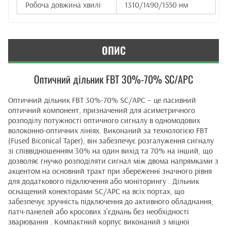
Робоча довжина хвилі
1310/1490/1550 нм
ОПИС
Оптичний дільник FBT 30%-70% SC/APC
Оптичний дільник FBT 30%-70% SC/APC – це пасивний
оптичний компонент, призначений для асиметричного
розподілу потужності оптичного сигналу в одномодових
волоконно-оптичних лініях. Виконаний за технологією FBT
(Fused Biconical Taper), він забезпечує розгалуження сигналу
зі співвідношенням 30% на один вихід та 70% на інший, що
дозволяє гнучко розподіляти сигнал між двома напрямками з
акцентом на основний тракт при збереженні значного рівня
для додаткового підключення або моніторингу . Дільник
оснащений конекторами SC/APC на всіх портах, що
забезпечує зручність підключення до активного обладнання,
патч-панелей або кросових з'єднань без необхідності
зварювання . Компактний корпус виконаний з міцної