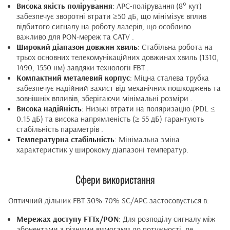
Висока якість полірування
: APC-полірування (8° кут)
забезпечує зворотні втрати ≥50 дБ, що мінімізує вплив
відбитого сигналу на роботу лазерів, що особливо
важливо для PON-мереж та CATV .
Широкий діапазон довжин хвиль
: Стабільна робота на
трьох основних телекомунікаційних довжинах хвиль (1310,
1490, 1550 нм) завдяки технології FBT .
Компактний металевий корпус
: Міцна сталева трубка
забезпечує надійний захист від механічних пошкоджень та
зовнішніх впливів, зберігаючи мінімальні розміри .
Висока надійність
: Низькі втрати на поляризацію (PDL ≤
0.15 дБ) та висока напрямленість (≥ 55 дБ) гарантують
стабільність параметрів .
Температурна стабільність
: Мінімальна зміна
характеристик у широкому діапазоні температур.
Сфери використання
Оптичний дільник FBT 30%-70% SC/APC застосовується в:
Мережах доступу FTTx/PON
: Для розподілу сигналу між
абонентами з різними вимогами до потужності, де