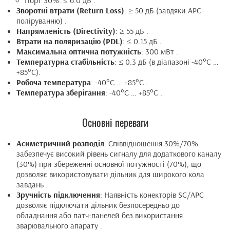
Порт 30%: ≤ 6.0 дБ .
Зворотні втрати (Return Loss)
: ≥ 50 дБ (завдяки APC-
поліруванню) .
Напрямленість (Directivity)
: ≥ 55 дБ .
Втрати на поляризацію (PDL)
: ≤ 0.15 дБ .
Максимальна оптична потужність
: 300 мВт .
Температурна стабільність
: ≤ 0.3 дБ (в діапазоні -40°C …
+85°C).
Робоча температура
: -40°C … +85°C .
Температура зберігання
: -40°C … +85°C .
Основні переваги
Асиметричний розподіл
: Співвідношення 30%/70%
забезпечує високий рівень сигналу для додаткового каналу
(30%) при збереженні основної потужності (70%), що
дозволяє використовувати дільник для широкого кола
завдань .
Зручність підключення
: Наявність конекторів SC/APC
дозволяє підключати дільник безпосередньо до
обладнання або патч-панелей без використання
зварювального апарату .