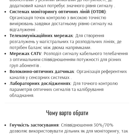
додатковий канал потребує значного рівня сигналу .
Системах моніторингу оптичних ліній (OTDR)
:
Організація точок контролю з високою точністю
вимірювань завдяки достатньому рівню сигналу на
відгалуженні .
Телекомунікаційних мережах
: Для створення
розгалужень у магістральних та розподільчих лініях, де
потрібен баланс між двома напрямками.
Мережах CATV
: Розподіл сигналу кабельного телебачення
з оптимальним співвідношенням потужності для різних
груп абонентів .
Волоконно-оптичних датчиках
: Організація референтних
каналів у сенсорних системах .
Лабораторних дослідженнях
: Для точного контролю
параметрів оптичних сигналів та калібрування
обладнання.
Чому варто обрати
Гнучкість застосування
: Співвідношення 30%/70%
дозволяє використовувати дільник як для моніторингу, так