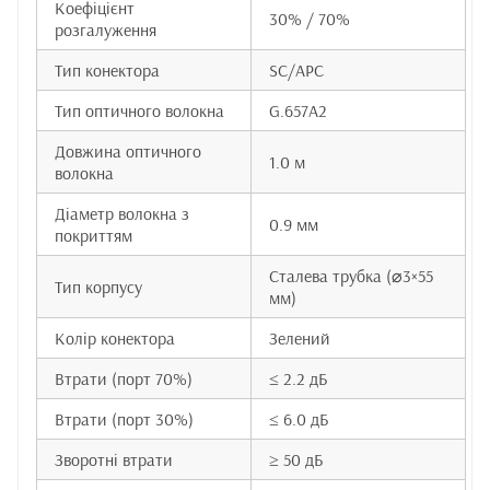
Коефіцієнт
30% / 70%
розгалуження
Тип конектора
SC/APC
Тип оптичного волокна
G.657A2
Довжина оптичного
1.0 м
волокна
Діаметр волокна з
0.9 мм
покриттям
Сталева трубка (⌀3×55
Тип корпусу
мм)
Колір конектора
Зелений
Втрати (порт 70%)
≤ 2.2 дБ
Втрати (порт 30%)
≤ 6.0 дБ
Зворотні втрати
≥ 50 дБ