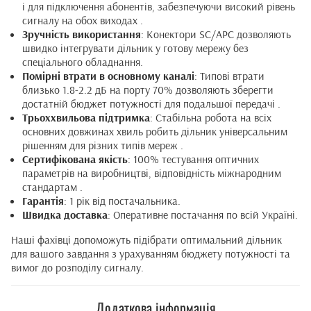
і для підключення абонентів, забезпечуючи високий рівень
сигналу на обох виходах .
Зручність використання
: Конектори SC/APC дозволяють
швидко інтегрувати дільник у готову мережу без
спеціального обладнання.
Помірні втрати в основному каналі
: Типові втрати
близько 1.8-2.2 дБ на порту 70% дозволяють зберегти
достатній бюджет потужності для подальшої передачі .
Трьоххвильова підтримка
: Стабільна робота на всіх
основних довжинах хвиль робить дільник універсальним
рішенням для різних типів мереж .
Сертифікована якість
: 100% тестування оптичних
параметрів на виробництві, відповідність міжнародним
стандартам .
Гарантія
: 1 рік від постачальника.
Швидка доставка
: Оперативне постачання по всій Україні.
Наші фахівці допоможуть підібрати оптимальний дільник
для вашого завдання з урахуванням бюджету потужності та
вимог до розподілу сигналу.
Додаткова інформація