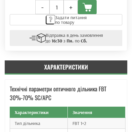
Оптичний
-
+
дільник
FBT
Задати питання
30%-70%
по товару
SC/APC
кількість
Відправка в день замовлення
до
16:30
з
Пн.
по
Сб.
ХАРАКТЕРИСТИКИ
Технічні параметри оптичного дільника FBT
30%-70% SC/APC
Характеристики
Значення
Тип дільника
FBT 1×2