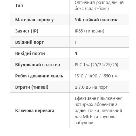
Оптичний розподільчий
Тип
бокс (спліт-бокс)
Матеріал корпусу
УФ-стійкий пластик
Захист (IP)
IP65 (типовий)
Вхідний порт
1
Вихідні порти
4
Вбудований спліттер
PLC 1×4 (25/25/25/25)
Робочі довжини хвиль
1310 / 1490 / 1550 нм
Втрати (типові)
≤ 7.0 дБ на порт
Ефективне підключення
чотирьох абонентів з
Ключова перевага
однієї точки, ідеальний
для МКБ та групової
забудови