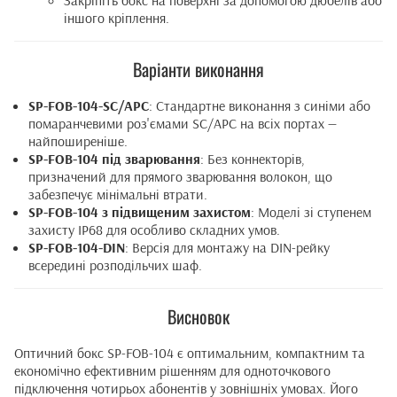
Закріпіть бокс на поверхні за допомогою дюбелів або
іншого кріплення.
Варіанти виконання
SP-FOB-104-SC/APC
: Стандартне виконання з синіми або
помаранчевими роз'ємами SC/APC на всіх портах —
найпоширеніше.
SP-FOB-104 під зварювання
: Без коннекторів,
призначений для прямого зварювання волокон, що
забезпечує мінімальні втрати.
SP-FOB-104 з підвищеним захистом
: Моделі зі ступенем
захисту IP68 для особливо складних умов.
SP-FOB-104-DIN
: Версія для монтажу на DIN-рейку
всередині розподільчих шаф.
Висновок
Оптичний бокс SP-FOB-104 є оптимальним, компактним та
економічно ефективним рішенням для одноточкового
підключення чотирьох абонентів у зовнішніх умовах. Його