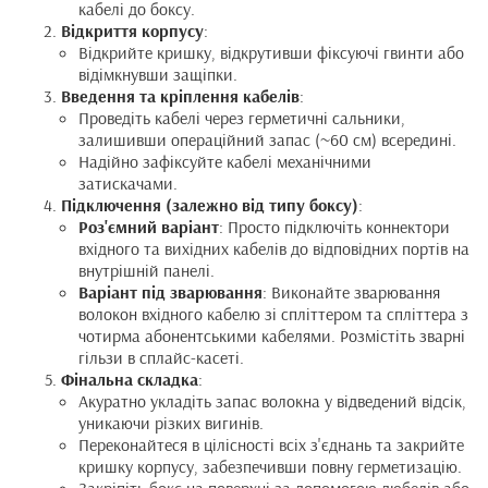
кабелі до боксу.
Відкриття корпусу
:
Відкрийте кришку, відкрутивши фіксуючі гвинти або
відімкнувши защіпки.
Введення та кріплення кабелів
:
Проведіть кабелі через герметичні сальники,
залишивши операційний запас (~60 см) всередині.
Надійно зафіксуйте кабелі механічними
затискачами.
Підключення (залежно від типу боксу)
:
Роз'ємний варіант
: Просто підключіть коннектори
вхідного та вихідних кабелів до відповідних портів на
внутрішній панелі.
Варіант під зварювання
: Виконайте зварювання
волокон вхідного кабелю зі спліттером та спліттера з
чотирма абонентськими кабелями. Розмістіть зварні
гільзи в сплайс-касеті.
Фінальна складка
:
Акуратно укладіть запас волокна у відведений відсік,
уникаючи різких вигинів.
Переконайтеся в цілісності всіх з'єднань та закрийте
кришку корпусу, забезпечивши повну герметизацію.