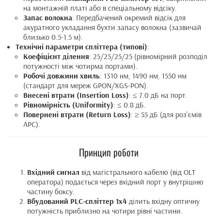
на монтажній платі або в спеціальному відсіку.
Запас волокна
: Передбачений окремий відсік для
акуратного укладання бухти запасу волокна (зазвичай
близько 0.5-1.5 м).
Технічні параметри спліттера (типові)
:
Коефіцієнт ділення
: 25/25/25/25 (рівномірний розподіл
потужності між чотирма портами).
Робочі довжини хвиль
: 1310 нм, 1490 нм, 1550 нм
(стандарт для мереж GPON/XGS-PON).
Внесені втрати (Insertion Loss)
: ≤ 7.0 дБ на порт.
Рівномірність (Uniformity)
: ≤ 0.8 дБ.
Повернені втрати (Return Loss)
: ≥ 55 дБ (для роз'ємів
APC).
Принцип роботи
Вхідний сигнал
від магістрального кабелю (від OLT
оператора) подається через вхідний порт у внутрішню
частину боксу.
Вбудований PLC-спліттер 1x4
ділить вхідну оптичну
потужність приблизно на чотири рівні частини.