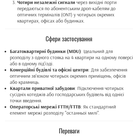
Чотири незалежні сигнали
через вихідні порти
передаються по абонентським дроп-кабелям до
оптичних терміналів (ONT) у чотирьох окремих
квартирах, офісах або будинках.
Сфери застосування
Багатоквартирні будинки (MDU)
: Ідеальний для
розподілу з одного стояка на 4 квартири на одному поверсі
або в одному під'їзді.
Комерційні будівлі та офісні центри
: Для забезпечення
оптичним зв'язком чотирьох окремих приміщень, офісів
або крамниць.
Квартали приватної забудови
: Підключення чотирьох
сусідніх котеджів або господарських будівель від однієї
точки введення.
Операторські мережі FTTH/FTTB
: Як стандартний
елемент мережі розподілу "останньої милі".
Переваги