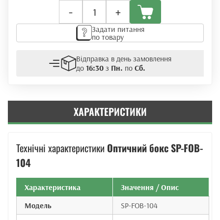
Оптичний
-
+
бокс
SP-
Задати питання
FOB-
по товару
104
кількість
Відправка в день замовлення
до
16:30
з
Пн.
по
Сб.
ХАРАКТЕРИСТИКИ
Технічні характеристики
Оптичний бокс SP-FOB-
104
Характеристика
Значення / Опис
Модель
SP-FOB-104