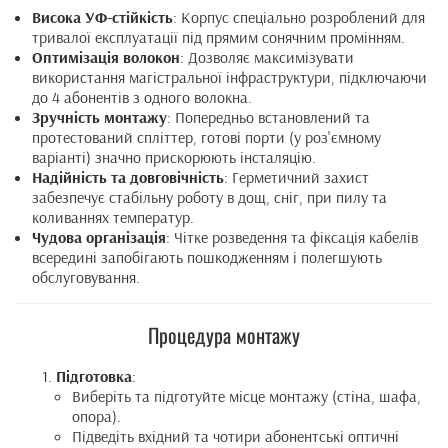
Висока УФ-стійкість
: Корпус спеціально розроблений для
тривалої експлуатації під прямим сонячним промінням.
Оптимізація волокон
: Дозволяє максимізувати
використання магістральної інфраструктури, підключаючи
до 4 абонентів з одного волокна.
Зручність монтажу
: Попередньо встановлений та
протестований спліттер, готові порти (у роз'ємному
варіанті) значно прискорюють інсталяцію.
Надійність та довговічність
: Герметичний захист
забезпечує стабільну роботу в дощ, сніг, при пилу та
коливаннях температур.
Чудова організація
: Чітке розведення та фіксація кабелів
всередині запобігають пошкодженням і полегшують
обслуговування.
Процедура монтажу
Підготовка
:
Виберіть та підготуйте місце монтажу (стіна, шафа,
опора).
Підведіть вхідний та чотири абонентські оптичні