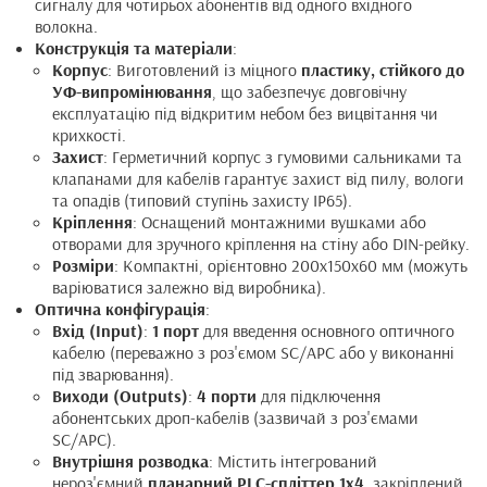
сигналу для чотирьох абонентів від одного вхідного
волокна.
Конструкція та матеріали
:
Корпус
: Виготовлений із міцного
пластику, стійкого до
УФ-випромінювання
, що забезпечує довговічну
експлуатацію під відкритим небом без вицвітання чи
крихкості.
Захист
: Герметичний корпус з гумовими сальниками та
клапанами для кабелів гарантує захист від пилу, вологи
та опадів (типовий ступінь захисту IP65).
Кріплення
: Оснащений монтажними вушками або
отворами для зручного кріплення на стіну або DIN-рейку.
Розміри
: Компактні, орієнтовно 200x150x60 мм (можуть
варіюватися залежно від виробника).
Оптична конфігурація
:
Вхід (Input)
:
1 порт
для введення основного оптичного
кабелю (переважно з роз'ємом SC/APC або у виконанні
під зварювання).
Виходи (Outputs)
:
4 порти
для підключення
абонентських дроп-кабелів (зазвичай з роз'ємами
SC/APC).
Внутрішня розводка
: Містить інтегрований
нероз'ємний
планарний PLC-спліттер 1x4
, закріплений