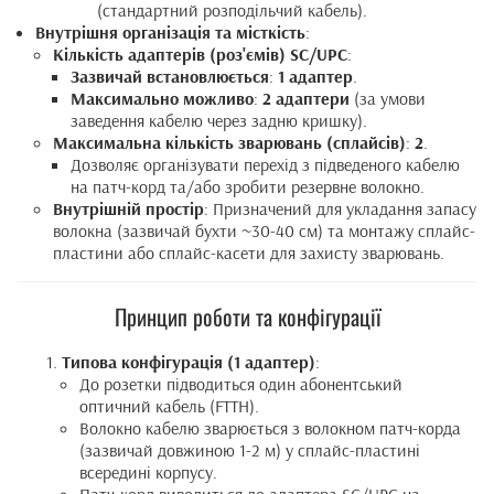
(стандартний розподільчий кабель).
Внутрішня організація та місткість
:
Кількість адаптерів (роз'ємів) SC/UPC
:
Зазвичай встановлюється
:
1 адаптер
.
Максимально можливо
:
2 адаптери
(за умови
заведення кабелю через задню кришку).
Максимальна кількість зварювань (сплайсів)
:
2
.
Дозволяє організувати перехід з підведеного кабелю
на патч-корд та/або зробити резервне волокно.
Внутрішній простір
: Призначений для укладання запасу
волокна (зазвичай бухти ~30-40 см) та монтажу сплайс-
пластини або сплайс-касети для захисту зварювань.
Принцип роботи та конфігурації
Типова конфігурація (1 адаптер)
:
До розетки підводиться один абонентський
оптичний кабель (FTTH).
Волокно кабелю зварюється з волокном патч-корда
(зазвичай довжиною 1-2 м) у сплайс-пластині
всередині корпусу.