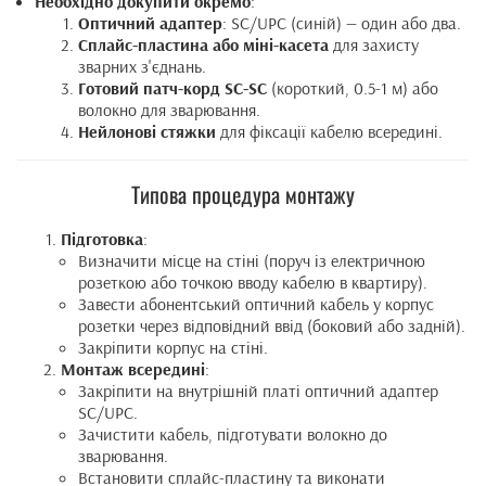
Необхідно докупити окремо
:
Оптичний адаптер
: SC/UPC (синій) — один або два.
Сплайс-пластина або міні-касета
для захисту
зварних з'єднань.
Готовий патч-корд SC-SC
(короткий, 0.5-1 м) або
волокно для зварювання.
Нейлонові стяжки
для фіксації кабелю всередині.
Типова процедура монтажу
Підготовка
:
Визначити місце на стіні (поруч із електричною
розеткою або точкою вводу кабелю в квартиру).
Завести абонентський оптичний кабель у корпус
розетки через відповідний ввід (боковий або задній).
Закріпити корпус на стіні.
Монтаж всередині
:
Закріпити на внутрішній платі оптичний адаптер
SC/UPC.
Зачистити кабель, підготувати волокно до
зварювання.
Встановити сплайс-пластину та виконати