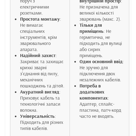
поруч з
внутрішній простір
:
електричними
Не призначена для
розетками.
великої кількості
Простота монтажу
:
зварювань (макс. 2).
Не вимагає
Тільки для
спеціальних
приміщень
: Не
інструментів, крім
герметична, не
зварювального
підходить для вулиці
апарата.
або сирих
Надійний захист
:
приміщень.
Закриває та захищає
Один основний ввід
:
крихкі зварні
Не зручно для
з'єднання від пилу,
підключення двох
механічних
незалежних кабелів.
пошкоджень та дітей.
Потреба в
Акуратний вигляд
:
додаткових
Приховує кабель та
компонентах
:
технологічні запаси
Адаптер, сплайс-
волокна.
пластина, патч-корд
Універсальність
:
часто не входять.
Підходить для різних
типів кабелів.