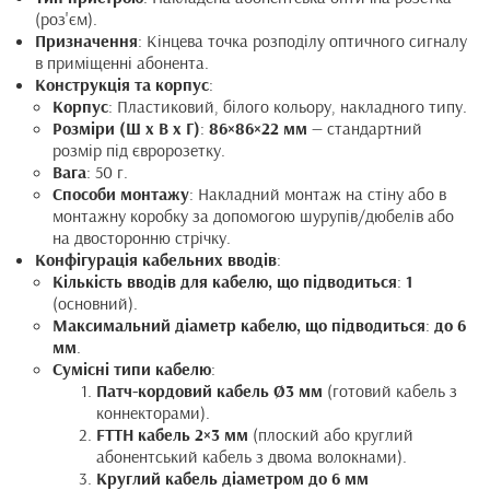
(роз'єм).
Призначення
: Кінцева точка розподілу оптичного сигналу
в приміщенні абонента.
Конструкція та корпус
:
Корпус
: Пластиковий, білого кольору, накладного типу.
Розміри (Ш х В х Г)
:
86×86×22 мм
— стандартний
розмір під євророзетку.
Вага
: 50 г.
Способи монтажу
: Накладний монтаж на стіну або в
монтажну коробку за допомогою шурупів/дюбелів або
на двосторонню стрічку.
Конфігурація кабельних вводів
:
Кількість вводів для кабелю, що підводиться
:
1
(основний).
Максимальний діаметр кабелю, що підводиться
:
до 6
мм
.
Сумісні типи кабелю
:
Патч-кордовий кабель Ø3 мм
(готовий кабель з
коннекторами).
FTTH кабель 2×3 мм
(плоский або круглий
абонентський кабель з двома волокнами).
Круглий кабель діаметром до 6 мм