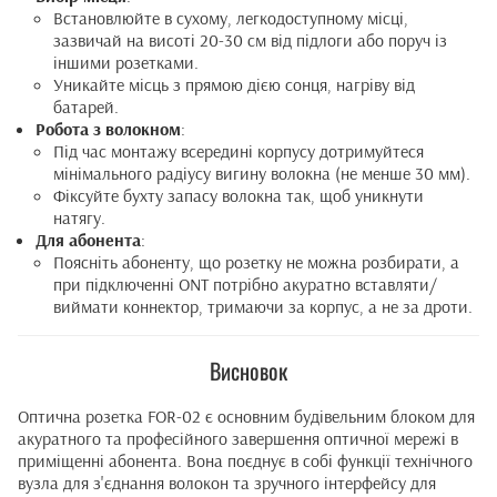
Встановлюйте в сухому, легкодоступному місці,
зазвичай на висоті 20-30 см від підлоги або поруч із
іншими розетками.
Уникайте місць з прямою дією сонця, нагріву від
батарей.
Робота з волокном
:
Під час монтажу всередині корпусу дотримуйтеся
мінімального радіусу вигину волокна (не менше 30 мм).
Фіксуйте бухту запасу волокна так, щоб уникнути
натягу.
Для абонента
:
Поясніть абоненту, що розетку не можна розбирати, а
при підключенні ONT потрібно акуратно вставляти/
виймати коннектор, тримаючи за корпус, а не за дроти.
Висновок
Оптична розетка FOR-02 є основним будівельним блоком для
акуратного та професійного завершення оптичної мережі в
приміщенні абонента. Вона поєднує в собі функції технічного
вузла для з'єднання волокон та зручного інтерфейсу для