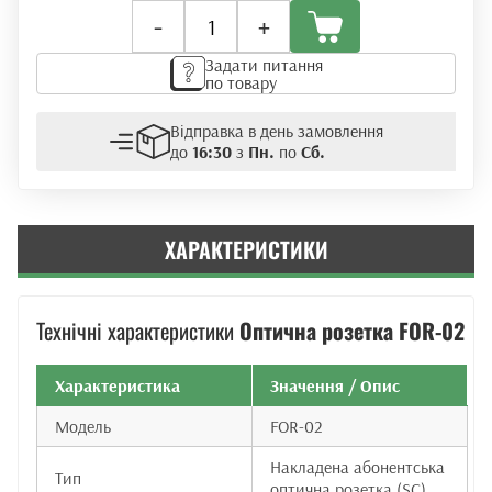
Оптична
-
+
розетка
FOR-
Задати питання
02
по товару
кількість
Відправка в день замовлення
до
16:30
з
Пн.
по
Сб.
ХАРАКТЕРИСТИКИ
Технічні характеристики
Оптична розетка FOR-02
Характеристика
Значення / Опис
Модель
FOR-02
Накладена абонентська
Тип
оптична розетка (SC)