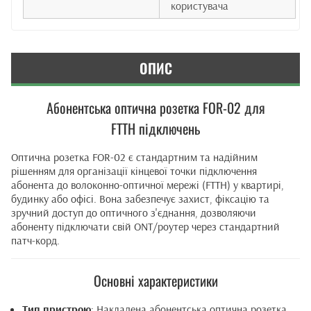
користувача
ОПИС
Абонентська оптична розетка FOR-02 для
FTTH підключень
Оптична розетка FOR-02 є стандартним та надійним
рішенням для організації кінцевої точки підключення
абонента до волоконно-оптичної мережі (FTTH) у квартирі,
будинку або офісі. Вона забезпечує захист, фіксацію та
зручний доступ до оптичного з'єднання, дозволяючи
абоненту підключати свій ONT/роутер через стандартний
патч-корд.
Основні характеристики
Тип пристрою
: Накладена абонентська оптична розетка