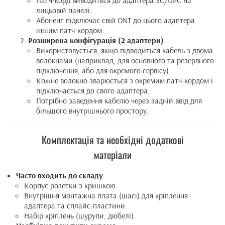
Патч-корд виводиться до адаптера SC/UPC на
лицьовій панелі.
Абонент підключає свій ONT до цього адаптера
іншим патч-кордом.
Розширена конфігурація (2 адаптери)
:
Використовується, якщо підводиться кабель з двома
волокнами (наприклад, для основного та резервного
підключення, або для окремого сервісу).
Кожне волокно зварюється з окремим патч-кордом і
підключається до свого адаптера.
Потрібно заведення кабелю через задній ввід для
більшого внутрішнього простору.
Комплектація та необхідні додаткові
матеріали
Часто входить до складу
:
Корпус розетки з кришкою.
Внутрішня монтажна плата (шасі) для кріплення
адаптера та сплайс-пластини.
Набір кріплень (шурупи, дюбелі).