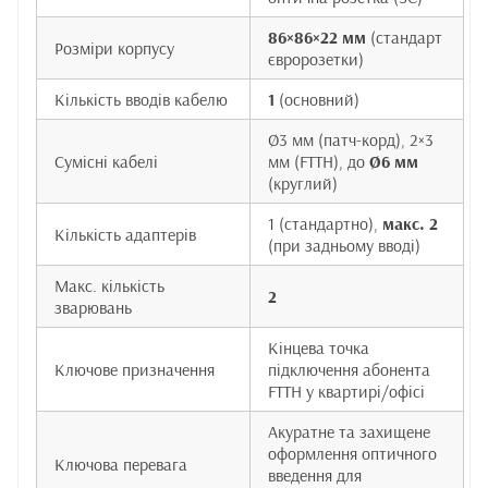
86×86×22 мм
(стандарт
Розміри корпусу
євророзетки)
Кількість вводів кабелю
1
(основний)
Ø3 мм (патч-корд), 2×3
Сумісні кабелі
мм (FTTH), до
Ø6 мм
(круглий)
1 (стандартно),
макс. 2
Кількість адаптерів
(при задньому вводі)
Макс. кількість
2
зварювань
Кінцева точка
Ключове призначення
підключення абонента
FTTH у квартирі/офісі
Акуратне та захищене
оформлення оптичного
Ключова перевага
введення для