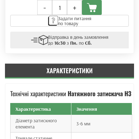
Натяжний
-
+
затискач
Н3
Задати питання
кількість
по товару
Відправка в день замовлення
до
16:30
з
Пн.
по
Сб.
ХАРАКТЕРИСТИКИ
Технічні характеристики
Натяжного затискача Н3
Характеристика
Значення
Діаметр затискного
3-6 мм
елемента
Тривале статичне