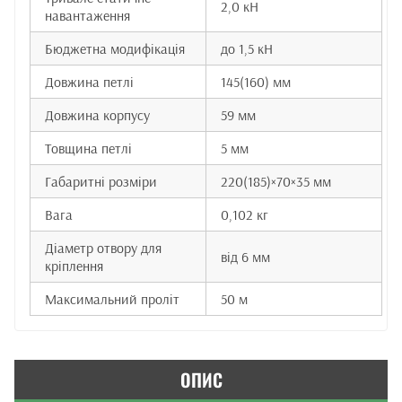
2,0 кН
навантаження
Бюджетна модифікація
до 1,5 кН
Довжина петлі
145(160) мм
Довжина корпусу
59 мм
Товщина петлі
5 мм
Габаритні розміри
220(185)×70×35 мм
Вага
0,102 кг
Діаметр отвору для
від 6 мм
кріплення
Максимальний проліт
50 м
ОПИС