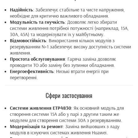
Надійність
: Забезпечує стабільне та чисте напруження,
необхідне для критично важливого обладнання.
Модульність та гнучкість
: Дозволяє легко збирати
системи живлення потрібної потужності (наприклад, 15А,
30А, 45А) та модернізувати їх у майбутньому.
Відмовостійкість
: Використання кількох модулів з
резервуванням N+1 забезпечує високу доступність системи
живлення.
Простота обслуговування
: Гаряча заміна дозволяє
проводити ТО або заміну без зупинки обладнання.
Енергоефективність
: Низькі втрати енергії при
перетворенні.
Сфери застосування
Системи живлення ETP4830
: Як основний модуль для
створення системи 15А або у парі з другим таким же
модулем для створення системи 30А з резервуванням.
Модернізація та ремонт
: Заміна вийшовших з ладу
модулів в існуючих системах живлення Huawei.