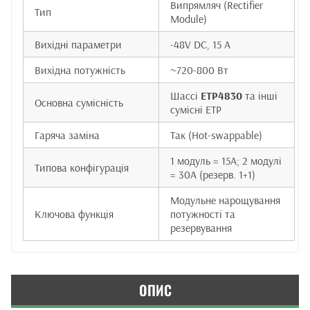
Випрямляч (Rectifier
Тип
Module)
Вихідні параметри
-48V DC, 15 А
Вихідна потужність
~720-800 Вт
Шассі
ETP4830
та інші
Основна сумісність
сумісні ETP
Гаряча заміна
Так (Hot-swappable)
1 модуль = 15А; 2 модулі
Типова конфігурація
= 30А (резерв. 1+1)
Модульне нарощування
Ключова функція
потужності та
резервування
ОПИС