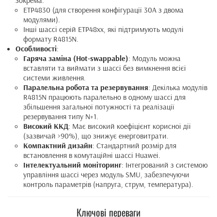
зокрема:
ETP4830 (для створення конфігурації 30А з двома
модулями).
Інші шассі серій ETP48xx, які підтримують модулі
формату R4815N.
Особливості
:
Гаряча заміна (Hot-swappable)
: Модуль можна
вставляти та виймати з шассі без вимкнення всієї
системи живлення.
Паралельна робота та резервування
: Декілька модулів
R4815N працюють паралельно в одному шассі для
збільшення загальної потужності та реалізації
резервування типу N+1.
Високий ККД
: Має високий коефіцієнт корисної дії
(зазвичай >90%), що знижує енерговитрати.
Компактний дизайн
: Стандартний розмір для
встановлення в комутаційні шассі Huawei.
Інтелектуальний моніторинг
: Інтегрований з системою
управління шассі через модуль SMU, забезпечуючи
контроль параметрів (напруга, струм, температура).
Ключові переваги