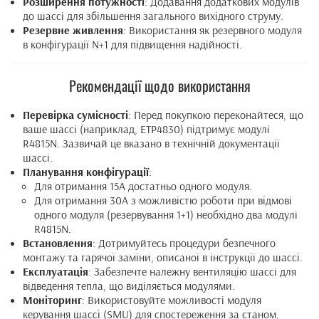
Розширення потужності
: Додавання додаткових модулів
до шассі для збільшення загального вихідного струму.
Резервне живлення
: Використання як резервного модуля
в конфігурації N+1 для підвищення надійності.
Рекомендації щодо використання
Перевірка сумісності
: Перед покупкою переконайтеся, що
ваше шассі (наприклад, ETP4830) підтримує модулі
R4815N. Зазвичай це вказано в технічній документації
шассі.
Планування конфігурації
:
Для отримання 15А достатньо одного модуля.
Для отримання 30А з можливістю роботи при відмові
одного модуля (резервування 1+1) необхідно два модулі
R4815N.
Встановлення
: Дотримуйтесь процедури безпечного
монтажу та гарячої заміни, описаної в інструкції до шассі.
Експлуатація
: Забезпечте належну вентиляцію шассі для
відведення тепла, що виділяється модулями.
Моніторинг
: Використовуйте можливості модуля
керування шассі (SMU) для спостереження за станом,