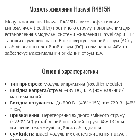
Модуль живлення Huawei R4815N
Модуль живлення Huawei R4815N є високоефективним
випрямлячем (rectifier) постійного струму, призначеним для
встановлення в модульні системи живлення Huawei серій ETP
та інших сумісних шассі. Він конвертує змінний струм (AC) у
стабілізований постійний струм (DC) з номіналом -48V та
забезпечує максимальний вихідний струм 15А.
Основні характеристики
Тип пристрою
: Модуль випрямляча (Rectifier Module)
Вихідна напруга/струм
: -48V DC, 15 А (номінальний/
максимальний)
Вихідна потужність
: До 800 Вт (48V * 15A) або 720 Вт (48V
* 15A)
Призначення
: Перетворення вхідного змінного струму
(~220V AC) у стабільний постійний струм -48V DC для
живлення телекомунікаційного обладнання.
Сумісність
: Шассі модульних систем живлення Huawei,