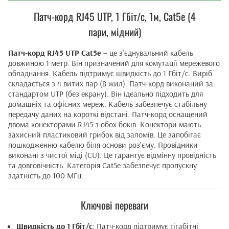
Патч-корд RJ45 UTP, 1 Гбіт/с, 1м, Cat5e (4
пари, мідний)
Патч-корд RJ45 UTP Cat5e
– це з'єднувальний кабель
довжиною 1 метр. Він призначений для комутації мережевого
обладнання. Кабель підтримує швидкість до 1 Гбіт/с. Виріб
складається з 4 витих пар (8 жил). Патч-корд виконаний за
стандартом UTP (без екрану). Він ідеально підходить для
домашніх та офісних мереж. Кабель забезпечує стабільну
передачу даних на короткі відстані. Патч-корд оснащений
двома конекторами RJ45 з обох боків. Конектори мають
захисний пластиковий грибок від заломів. Це запобігає
пошкодженню кабелю біля основи роз'єму. Провідники
виконані з чистої міді (CU). Це гарантує відмінну провідність
та довговічність. Категорія Cat5e забезпечує пропускну
здатність до 100 МГц.
Ключові переваги
Швидкість до 1 Гбіт/с
: Патч-корд підтримує гігабітні