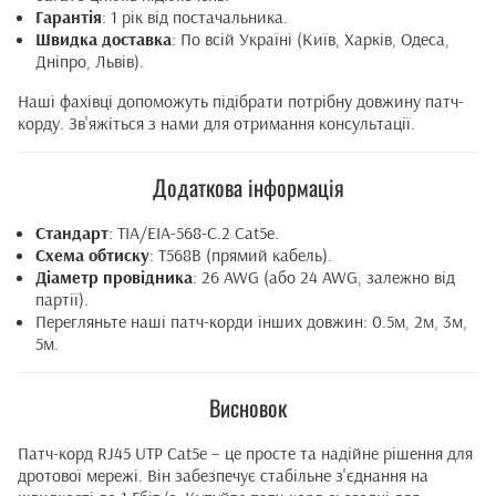
Гарантія
: 1 рік від постачальника.
Швидка доставка
: По всій Україні (Київ, Харків, Одеса,
Дніпро, Львів).
Наші фахівці допоможуть підібрати потрібну довжину патч-
корду. Зв'яжіться з нами для отримання консультації.
Додаткова інформація
Стандарт
: TIA/EIA-568-C.2 Cat5e.
Схема обтиску
: T568B (прямий кабель).
Діаметр провідника
: 26 AWG (або 24 AWG, залежно від
партії).
Перегляньте наші патч-корди інших довжин: 0.5м, 2м, 3м,
5м.
Висновок
Патч-корд RJ45 UTP Cat5e – це просте та надійне рішення для
дротової мережі. Він забезпечує стабільне з'єднання на