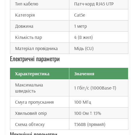
Тип кабелю
Патч-корд RJ45 UTP
Категорія
Cat5e
Довжина
1 метр
Кількість пар
4 (8 жил)
Матеріал провідника
Мідь (CU)
Електричні параметри
Характеристика
Значення
Максимальна
1 Гбіт/с (1000Base-T)
швидкість
Смуга пропускання
100 МГц
Хвильовий опір
100 Ом ± 15%
Схема обтиску
T568B (прямий)
Механічні параметри