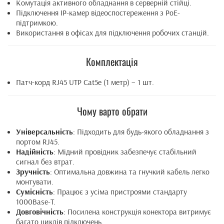
Комутація активного обладнання в серверній стійці.
Підключення IP-камер відеоспостереження з PoE-
підтримкою.
Використання в офісах для підключення робочих станцій.
Комплектація
Патч-корд RJ45 UTP Cat5e (1 метр) – 1 шт.
Чому варто обрати
Універсальність
: Підходить для будь-якого обладнання з
портом RJ45.
Надійність
: Мідний провідник забезпечує стабільний
сигнал без втрат.
Зручність
: Оптимальна довжина та гнучкий кабель легко
монтувати.
Сумісність
: Працює з усіма пристроями стандарту
1000Base-T.
Довговічність
: Посилена конструкція конектора витримує
багато циклів підключень.