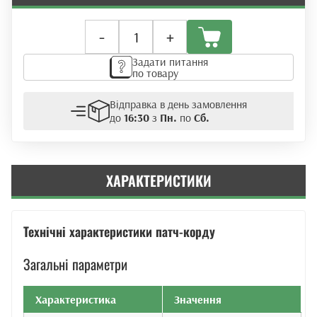
Мережевий
-
+
патч-
корд
Задати питання
RJ45
по товару
UTP
Cat.5e
Відправка в день замовлення
1Gbps
до
16:30
з
Пн.
по
Сб.
кількість
ХАРАКТЕРИСТИКИ
Технічні характеристики патч-корду
Загальні параметри
Характеристика
Значення