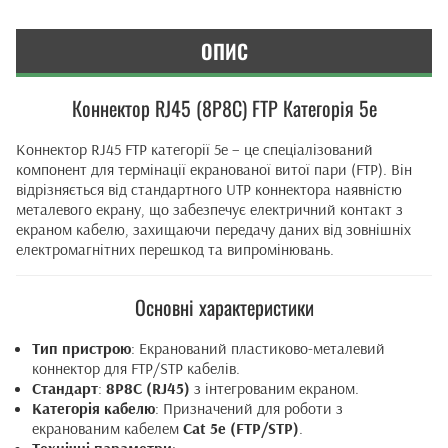
ОПИС
Коннектор RJ45 (8P8C) FTP Категорія 5e
Коннектор RJ45 FTP категорії 5e – це спеціалізований
компонент для термінації екранованої витої пари (FTP). Він
відрізняється від стандартного UTP коннектора наявністю
металевого екрану, що забезпечує електричний контакт з
екраном кабелю, захищаючи передачу даних від зовнішніх
електромагнітних перешкод та випромінювань.
Основні характеристики
Тип пристрою
: Екранований пластиково-металевий
коннектор для FTP/STP кабелів.
Стандарт
:
8P8C (RJ45)
з інтегрованим екраном.
Категорія кабелю
: Призначений для роботи з
екранованим кабелем
Cat 5e (FTP/STP)
.