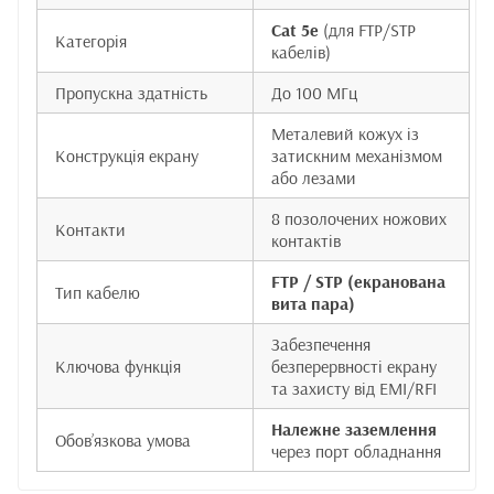
Cat 5e
(для FTP/STP
Категорія
кабелів)
Пропускна здатність
До 100 МГц
Металевий кожух із
Конструкція екрану
затискним механізмом
або лезами
8 позолочених ножових
Контакти
контактів
FTP / STP (екранована
Тип кабелю
вита пара)
Забезпечення
Ключова функція
безперервності екрану
та захисту від EMI/RFI
Належне заземлення
Обов’язкова умова
через порт обладнання