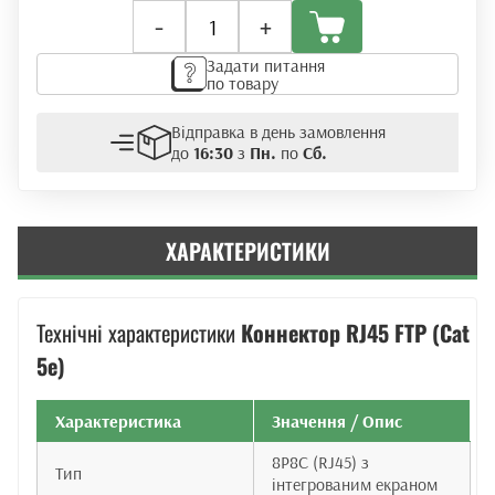
Коннектор
-
+
RJ45
FTP
Задати питання
(8p8c)
по товару
кількість
Відправка в день замовлення
до
16:30
з
Пн.
по
Сб.
ХАРАКТЕРИСТИКИ
Технічні характеристики
Коннектор RJ45 FTP (Cat
5e)
Характеристика
Значення / Опис
8P8C (RJ45) з
Тип
інтегрованим екраном