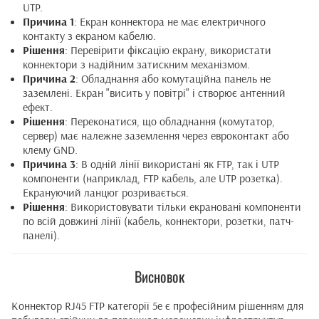
UTP.
Причина 1
: Екран коннектора не має електричного
контакту з екраном кабелю.
Рішення
: Перевірити фіксацію екрану, використати
коннектори з надійним затискним механізмом.
Причина 2
: Обладнання або комутаційна панель не
заземлені. Екран "висить у повітрі" і створює антенний
ефект.
Рішення
: Переконатися, що обладнання (комутатор,
сервер) має належне заземлення через евроконтакт або
клему GND.
Причина 3
: В одній лінії використані як FTP, так і UTP
компоненти (наприклад, FTP кабель, але UTP розетка).
Екрануючий ланцюг розривається.
Рішення
: Використовувати тільки екрановані компоненти
по всій довжині лінії (кабель, коннектори, розетки, патч-
панелі).
Висновок
Коннектор RJ45 FTP категорії 5e є професійним рішенням для