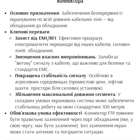
коннектора
Основне призначення
: Забезпечення безперервності
екранування по всій довжині кабельної лінії — від
обладнання до обладнання.
Ключові переваги
:
Захист від EMI/RFI
: Ефективно придушує
електромагнітні перешкоди від інших кабелів, силових
ліній, обладнання.
Зменшення власних випромінювань
: Запобігає
"витоку" сигналу з кабелю, що важливо для безпеки та
стандартів EMC.
Покращена стабільність сигналу
: Особливо в
агресивних середовищах (промислові цехи, ліфтові
шахти, простори біля силових установок).
Збільшення максимальної довжини сегмента
: У
складних умовах екранована система може забезпечити
стабільнішу роботу на межі стандартних 100 метрів.
Обов'язкова умова ефективності
: Коннектор FTP повинен
бути правильно заземлений через порт обладнання (яке, у
свою чергу, має бути заземлене). Без заземлення екран
може стати антеною та погіршити ситуацію.