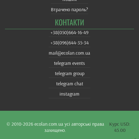
Втрачено пароль?
КОНТАКТИ
+38(‎050)664-16-49
+38‎(096)644-35-34
mail@ecolan.com.ua
telegram events
telegram group
telegram chat
instagram
© 2010-2026
ecolan.com.ua
усі авторські права
Курс USD:
захищено.
45.00