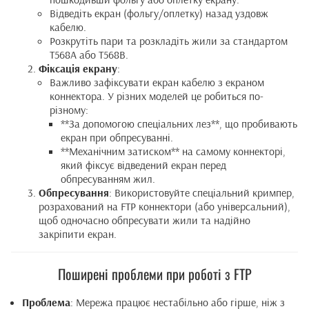
Відведіть екран (фольгу/оплетку) назад уздовж
кабелю.
Розкрутіть пари та розкладіть жили за стандартом
T568A або T568B.
Фіксація екрану
:
Важливо зафіксувати екран кабелю з екраном
коннектора. У різних моделей це робиться по-
різному:
**За допомогою спеціальних лез**, що пробивають
екран при обпресуванні.
**Механічним затиском** на самому коннекторі,
який фіксує відведений екран перед
обпресуванням жил.
Обпресування
: Використовуйте спеціальний кримпер,
розрахований на FTP коннектори (або універсальний),
щоб одночасно обпресувати жили та надійно
закріпити екран.
Поширені проблеми при роботі з FTP
Проблема
: Мережа працює нестабільно або гірше, ніж з