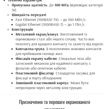
Технічні параметри
:
Пропускна здатність
: До
100 МГц
(відповідає категорії
5e).
Швидкість передачі
:
Fast Ethernet (100BASE-TX) — до 100 Мбіт/с.
Gigabit Ethernet (1000BASE-T) — до 1 Гбіт/с.
Конструкція
:
Металевий екран/кожух
: Виготовлений із
оцинкованої сталі або іншого сплаву. Часто має
позолоту для кращого контакту та захисту від корозії.
Контактна група
: 8 позолочених ножових контактів
для пробивання ізоляції жил.
Фіксація екрану кабелю
: Спеціальні леза або
затискний механізм для надійного контакту з
фольгою або оплеткою кабелю.
Пластиковий фіксатор
: Стандартна засувка для
фіксації в порту обладнання.
Зовнішній пластиковий корпус
: Може бути
непрозорим через металеву конструкцію.
Призначення та переваги екранованого