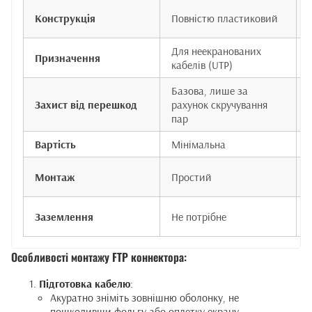
Конструкція
Повністю пластиковий
Для неекранованих
Призначення
кабелів (UTP)
Базова, лише за
Захист від перешкод
рахунок скручування
пар
Вартість
Мінімальна
Монтаж
Простий
Заземлення
Не потрібне
Особливості монтажу FTP коннектора:
Підготовка кабелю
:
Акуратно зніміть зовнішню оболонку, не
пошкодивши фольгу або оплетку екрану.