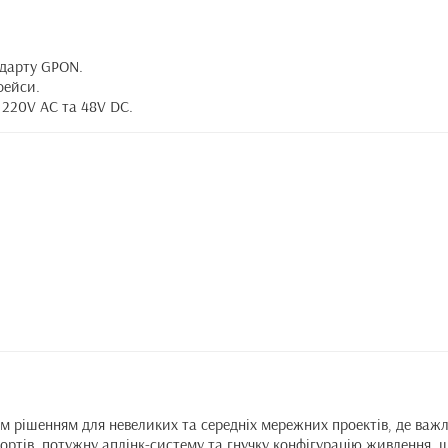
ндарту GPON.
фейси.
 220V AC та 48V DC.
рішенням для невеликих та середніх мережних проектів, де важли
ртів, потужну аплінк-систему та гнучку конфігурацію живлення, щ