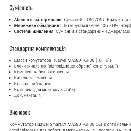
Сумісність
Абонентські термінали
: Сумісний з ONT/ONU Huawei ста
Мережеве обладнання
: Інтегрується через 10G SFP+ інтер
Системи живлення
: Сумісний з стандартними джерелами
Стандартна комплектація
Шасси комутатора Huawei MA5801-GP08 (1U, 19")
Блоки живлення (відповідно до обраної конфігурації)
Комплект кабелів живлення
Кабель заземлення
Консольний кабель
Комплект для монтажу в стійку
Документація
Висновок
Коммутатор Huawei SmartAX MA5801-GP08 OLT є оптимальним 
спеціалізована для роботи в мережах GPON і поєднує 8 PON-по