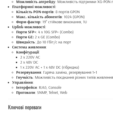
Можливість апгрейду
: Можливість підтримки XG-PON по
Платформні можливості
:
Кількість PON-портів
: 8 портів GPON
Макс. кількість абонентів
: 1024 (GPON)
Форм-фактор
: 19" стійкове виконання, 1U
Uplink-можливості
:
Порти SFP+
: 4 x 10G SFP+ (Combo)
Порти GE:
2 x GE (Combo)
Швидкість
: До 10 Гбіт/с на порт
Система живлення
:
Конфігурації
:
2 x 220V AC
2 x 48V DC
1 x 220V AC + 1 x 48V DC (гібридна)
Резервування
: Гаряча заміна, резервування 1+1
Гнучкість
: Можливість поєднання різних типів живлення
Управління
:
Інтерфейси
: RJ45, Console
Протоколи
: SNMP, Telnet, Web
Ключові переваги