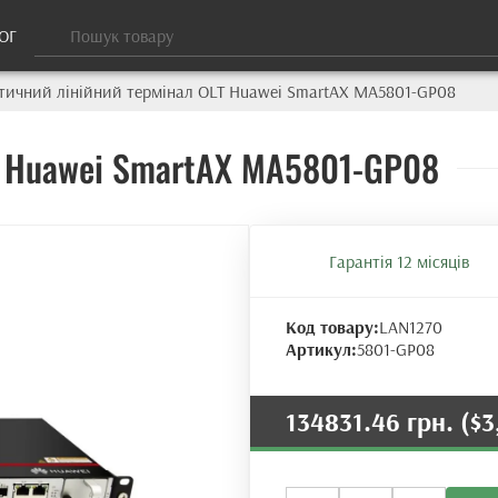
ОГ
тичний лінійний термінал OLT Huawei SmartAX MA5801-GP08
T Huawei SmartAX MA5801-GP08
Гарантія 12 місяців
Код товару:
LAN1270
Артикул:
5801-GP08
134831.46 грн.
($3
Оптичний