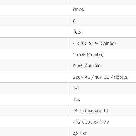
GPON
8
1024
4 x 10G SFP+ (Combo)
2 x GE (Combo)
RJ45, Console
220V AC / 48V DC / гібрид
1+1
Так
19″ стійковий, 1U
442 x 380 x 44 мм
до 7 кг