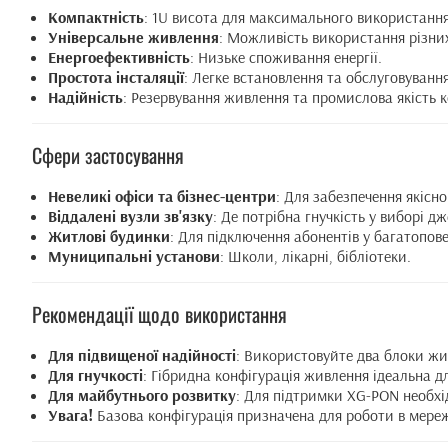
Компактність
: 1U висота для максимального використання 
Універсальне живлення
: Можливість використання різни
Енергоефективність
: Низьке споживання енергії.
Простота інсталяції
: Легке встановлення та обслуговування
Надійність
: Резервування живлення та промислова якість 
Сфери застосування
Невеликі офіси та бізнес-центри
: Для забезпечення якісно
Віддалені вузли зв'язку
: Де потрібна гнучкість у виборі д
Житлові будинки
: Для підключення абонентів у багатопове
Муниципальні установи
: Школи, лікарні, бібліотеки.
Рекомендації щодо використання
Для підвищеної надійності
: Використовуйте два блоки жи
Для гнучкості
: Гібридна конфігурація живлення ідеальна 
Для майбутнього розвитку
: Для підтримки XG-PON необхі
Увага!
Базова конфігурація призначена для роботи в мере