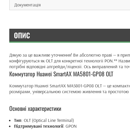
Документація
ОПИС
Дякую за це важливе уточнення! Ви абсолютно праві — я прип
конфігуруються як OLT для конкретної технології PON.** Назв
потрібні відповідні апгрейди/ліцензії. Ось виправлений та то
Коммутатор Huawei SmartAX MA5801-GP08 OLT
Коммутатор Huawei SmartAX MA5801-GP08 OLT — це компактн
розмірами, універсальною системою живлення та простотою вс
Основні характеристики
Тип
: OLT (Optical Line Terminal)
Підтримувані технології
: GPON