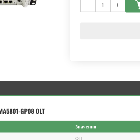
-
+
лінійний
термінал
OLT
Huawei
SmartAX
MA5801-
GP08
кількість
 MA5801-GP08 OLT
Значення
OLT