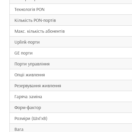
Технологія PON
Кількість PON-портів
Макс. кількість абонентів
Uplink-порти
GE порти
Порти управління
Опції живлення
Резервування живлення
Гаряча заміна
Форм-фактор
Розміри (ШxГxВ)
Вага