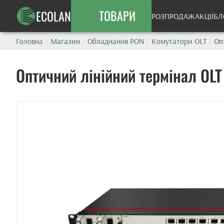
ТОВАРИ
ECOLAN
РОЗПРОДАЖ
АКЦІЇ
БЛ
Головна
/
Магазин
/
Обладнання PON
/
Комутатори OLT
/
Оп
Оптичний лінійний термінал OL