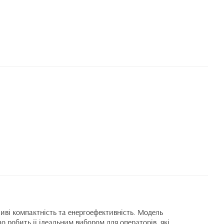
ві компактність та енергоефективність. Модель
о робить її ідеальним вибором для операторів, які