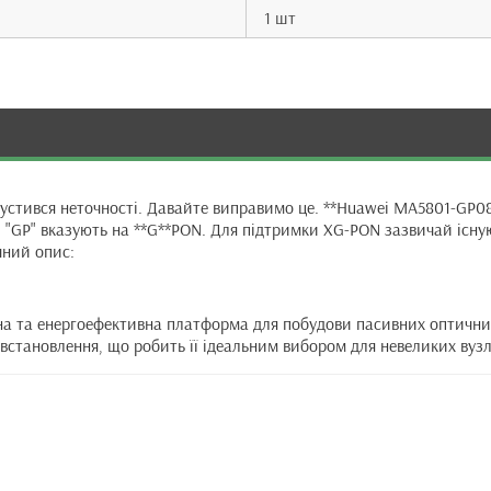
1 шт
устився неточності. Давайте виправимо це. **Huawei MA5801-GP08
и "GP" вказують на **G**PON. Для підтримки XG-PON зазвичай існую
чний опис:
а та енергоефективна платформа для побудови пасивних оптичн
тановлення, що робить її ідеальним вибором для невеликих вузлі