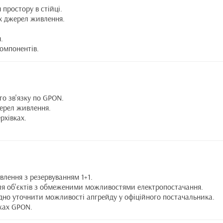
простору в стійці.
х джерел живлення.
.
компонентів.
го зв'язку по GPON.
жерел живлення.
рхівках.
влення з резервуванням 1+1.
для об'єктів з обмеженими можливостями електропостачання.
дно уточнити можливості апгрейду у офіційного постачальника.
жах GPON.