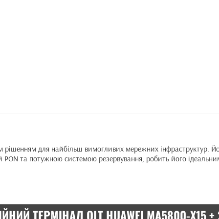
рішенням для найбільш вимогливих мережних інфраструктур. Його
ій PON та потужною системою резервування, робить його ідеальни
ЙНИЙ ТЕРМІНАЛ OLT HUAWEI MA5800-X15 + 