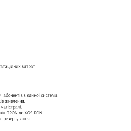
уатаційних витрат
ч абонентів з єдиної системи.
ків живлення.
 магістралі.
 від GPON до XGS-PON.
е резервування.