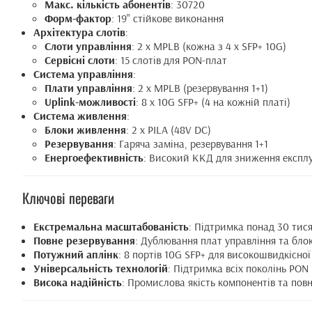
Макс. кількість абонентів
: 30720
Форм-фактор
: 19" стійкове виконання
Архітектура слотів
:
Слоти управління
: 2 x MPLB (кожна з 4 x SFP+ 10G)
Сервісні слоти
: 15 слотів для PON-плат
Система управління
:
Плати управління
: 2 x MPLB (резервування 1+1)
Uplink-можливості
: 8 x 10G SFP+ (4 на кожній платі)
Система живлення
:
Блоки живлення
: 2 x PILA (48V DC)
Резервування
: Гаряча заміна, резервування 1+1
Енергоефективність
: Високий ККД для зниження експл
Ключові переваги
Екстремальна масштабованість
: Підтримка понад 30 тися
Повне резервування
: Дублювання плат управління та бло
Потужний аплінк
: 8 портів 10G SFP+ для високошвидкісної
Універсальність технологій
: Підтримка всіх поколінь PON
Висока надійність
: Промислова якість компонентів та повн