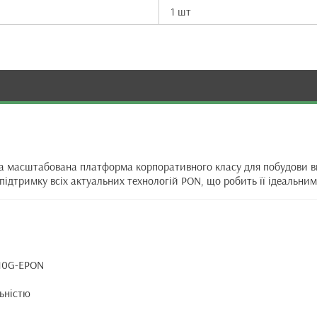
1 шт
а масштабована платформа корпоративного класу для побудови в
підтримку всіх актуальних технологій PON, що робить її ідеальним
 10G-EPON
ьністю