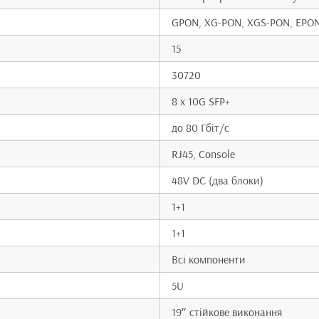
GPON, XG-PON, XGS-PON, EPO
15
30720
8 x 10G SFP+
до 80 Гбіт/с
RJ45, Console
48V DC (два блоки)
1+1
1+1
Всі компоненти
5U
19″ стійкове виконання