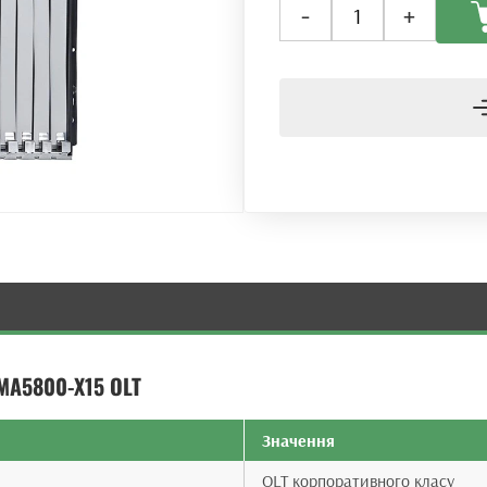
-
+
лінійний
термінал
OLT
Huawei
MA5800-
X15
+
2PILA
+
2MPLB
кількість
MA5800-X15 OLT
Значення
OLT корпоративного класу