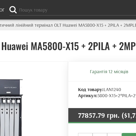
ОГ
тичний лінійний термінал OLT Huawei MA5800-X15 + 2PILA + 2MPL
T Huawei MA5800-X15 + 2PILA + 2M
Гарантія 12 місяців
Код товару:
LAN1240
Артикул:
5800-X15+2*PILA+2
77857.79 грн.
($1,
Оптичний