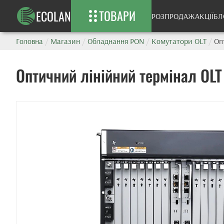
ТОВАРИ
ECOLAN
РОЗПРОДАЖ
АКЦІЇ
БЛ
Головна
/
Магазин
/
Обладнання PON
/
Комутатори OLT
/
Оп
Оптичний лінійний термінал OL