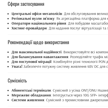
Сфери застосування
Центральні офіси мегаполісів
: Для обслуговування велико
Регіональні вузли зв'язку
: Як агрегаційна платформа для к
Оператори національного рівня
: Для побудови масштабо
Хостинг-провайдери
: Для надання послуг віртуалізації та 
Рекомендації щодо використання
Для максимальної надійності
: Використовуйте всі компон
Для балансування навантаження
: Розподіляйте трафік мі
Для поступової міграції
: Комбінуйте різні технології PON 
Увага!
Забезпечте потужну систему живлення 48V DC для с
Сумісність
Абонентські термінали
: Сумісний з усіма ONT/ONU Huawe
Мережеве обладнання
: Інтегрується через 10G SFP+ інте
Системи живлення
: Сумісний з промисловими джерелами