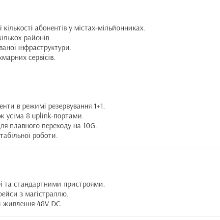
ї кількості абонентів у містах-мільйонниках.
ількох районів.
ваної інфраструктури.
хмарних сервісів.
енти в режимі резервування 1+1.
ж усіма 8 uplink-портами.
для плавного переходу на 10G.
табільної роботи.
i та стандартними пристроями.
рфейси з магістраллю.
 живлення 48V DC.