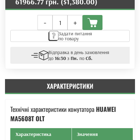
61966.77 грн.
($1,380.00)
Оптичний
-
+
лінійний
термінал
Задати питання
OLT
по товару
Huawei
MA5608T
Відправка в день замовлення
+
до
16:30
з
Пн.
по
Сб.
1MCUD1
+
1MPWC
кількість
ХАРАКТЕРИСТИКИ
Технічні характеристики комутатора
HUAWEI
MA5608T OLT
Характеристика
Значення