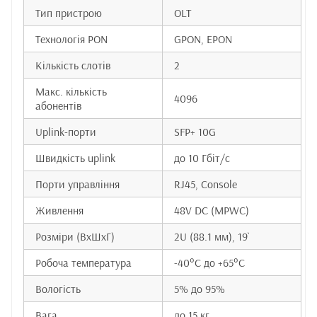
Тип пристрою
OLT
Технологія PON
GPON, EPON
Кількість слотів
2
Макс. кількість
4096
абонентів
Uplink-порти
SFP+ 10G
Швидкість uplink
до 10 Гбіт/с
Порти управління
RJ45, Console
Живлення
48V DC (MPWC)
Розміри (ВxШxГ)
2U (88.1 мм), 19`
Робоча температура
-40°C до +65°C
Вологість
5% до 95%
Вага
до 15 кг