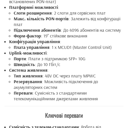
встановлених PON-плат)
Платформні можливості
:
Слоти розширення
: 2 слоти для сервісних плат
Макс. кількість PON-портів
: Залежить від конфігурації
плат
Підключення абонентів
: До 4096 абонентів на систему
Форм-фактор
: 19" стійкове виконання
Конфігурація управління
:
Плата управління
: 1 x MCUD1 (Master Control Unit)
Uplink-можливості
:
Порти
: Плати з підтримкою SFP+ 10G
Швидкість
: До 10 Гбіт/с
Система живлення
:
Тип живлення
: 48V DC через плату MPWC
Резервування
: Можливість підключення до
акумуляторних систем
Переваги
: Сумісність з стандартними
телекомунікаційними джерелами живлення
Ключові переваги
Сумісність з телеком-стандартами
: Робота від