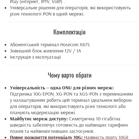
Play (інтернет, IPTV, VoIP) .
Універсальне рішення для операторів, які використовують
різні технології PON в одній мережі.
Комплектація
Абонентський термінал Hosecom X67S
Зовнішній блок живлення 12V / 1A
Інструкція з експлуатації
Чому варто обрати
Універсальність – одна ONU для різних мереж:
Підтримка 10G-EPON, XG-PON та XGS-PON з перемиканням
у налаштуваннях робить цей термінал ідеальним вибором
для операторів, які використовують різні технології або
планують модернізацію мережі .
Майбутнє мереж доступу:
Симетрична 10-гігабітна
швидкість забезпечує готовність до найвищих тарифних
планів та найвимогливіших застосунків .
Повне розкриття потенціалу 10G:
Наявність порту 10GE