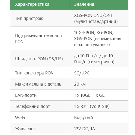
Характеристика
Значення
XGS-PON ONU/ONT
Тип пристрою
(мультистандартний)
10G-EPON, XG-PON,
Підтримувані технології
XGS-PON (перемикання
PON
в налаштуваннях)
до 10 Гбіт/с / до 10
Швидкість PON (DS/US)
Гбіт/с (симетрично)
Тип конектора PON
SC/UPC
Максимальна відстань
20 км
LAN-порти
1 x 10GE, 1 x GE
Телефонний порт
1 x RJ11 (VoIP, SIP)
Wi-Fi
Відсутній
Живлення
12V DC, 1A