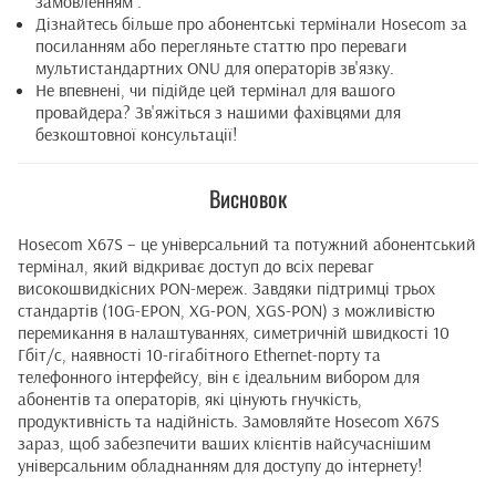
замовленням .
Дізнайтесь більше про абонентські термінали Hosecom за
посиланням
або перегляньте
статтю
про переваги
мультистандартних ONU для операторів зв'язку.
Не впевнені, чи підійде цей термінал для вашого
провайдера? Зв'яжіться з нашими фахівцями для
безкоштовної консультації!
Висновок
Hosecom X67S – це універсальний та потужний абонентський
термінал, який відкриває доступ до всіх переваг
високошвидкісних PON-мереж. Завдяки підтримці трьох
стандартів (10G-EPON, XG-PON, XGS-PON) з можливістю
перемикання в налаштуваннях, симетричній швидкості 10
Гбіт/с, наявності 10-гігабітного Ethernet-порту та
телефонного інтерфейсу, він є ідеальним вибором для
абонентів та операторів, які цінують гнучкість,
продуктивність та надійність. Замовляйте Hosecom X67S
зараз, щоб забезпечити ваших клієнтів найсучаснішим
універсальним обладнанням для доступу до інтернету!