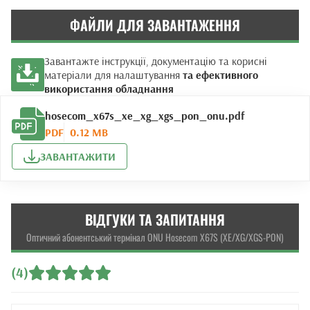
ФАЙЛИ ДЛЯ ЗАВАНТАЖЕННЯ
Завантажте інструкції, документацію та корисні
матеріали для налаштування
та ефективного
використання обладнання
hosecom_x67s_xe_xg_xgs_pon_onu.pdf
PDF
0.12 MB
ЗАВАНТАЖИТИ
ВІДГУКИ ТА ЗАПИТАННЯ
Оптичний абонентський термінал ONU Hosecom X67S (XE/XG/XGS-PON)
(4)