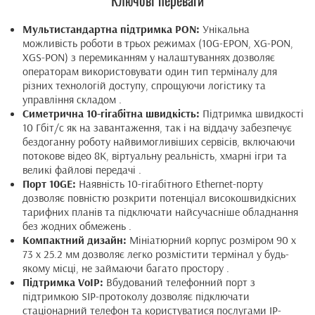
Ключові переваги
Мультистандартна підтримка PON:
Унікальна
можливість роботи в трьох режимах (10G-EPON, XG-PON,
XGS-PON) з перемиканням у налаштуваннях дозволяє
операторам використовувати один тип терміналу для
різних технологій доступу, спрощуючи логістику та
управління складом .
Симетрична 10-гігабітна швидкість:
Підтримка швидкості
10 Гбіт/с як на завантаження, так і на віддачу забезпечує
бездоганну роботу найвимогливіших сервісів, включаючи
потокове відео 8K, віртуальну реальність, хмарні ігри та
великі файлові передачі .
Порт 10GE:
Наявність 10-гігабітного Ethernet-порту
дозволяє повністю розкрити потенціал високошвидкісних
тарифних планів та підключати найсучасніше обладнання
без жодних обмежень .
Компактний дизайн:
Мініатюрний корпус розміром 90 x
73 x 25.2 мм дозволяє легко розмістити термінал у будь-
якому місці, не займаючи багато простору .
Підтримка VoIP:
Вбудований телефонний порт з
підтримкою SIP-протоколу дозволяє підключати
стаціонарний телефон та користуватися послугами IP-