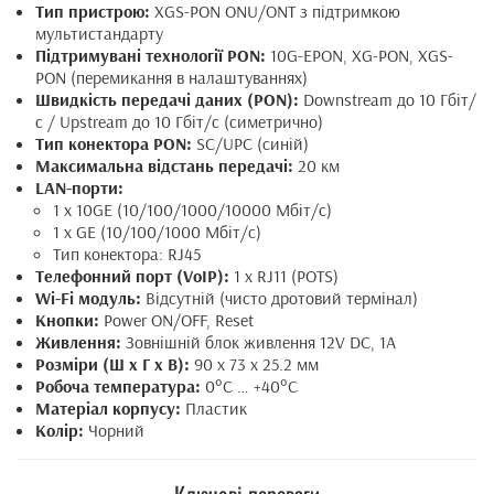
Тип пристрою:
XGS-PON ONU/ONT з підтримкою
мультистандарту
Підтримувані технології PON:
10G-EPON, XG-PON, XGS-
PON (перемикання в налаштуваннях)
Швидкість передачі даних (PON):
Downstream до 10 Гбіт/
с / Upstream до 10 Гбіт/с (симетрично)
Тип конектора PON:
SC/UPC (синій)
Максимальна відстань передачі:
20 км
LAN-порти:
1 x 10GE (10/100/1000/10000 Мбіт/с)
1 x GE (10/100/1000 Мбіт/с)
Тип конектора: RJ45
Телефонний порт (VoIP):
1 x RJ11 (POTS)
Wi-Fi модуль:
Відсутній (чисто дротовий термінал)
Кнопки:
Power ON/OFF, Reset
Живлення:
Зовнішній блок живлення 12V DC, 1A
Розміри (Ш x Г x В):
90 x 73 x 25.2 мм
Робоча температура:
0°C … +40°C
Матеріал корпусу:
Пластик
Колір:
Чорний