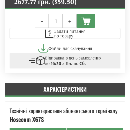
2677.77 грн.
($59.50)
Оптичний
-
+
абонентський
термінал
Задати питання
ONU
по товару
Hosecom
X67S
Файли для скачування
(XE/XG/XGS-
PON)
Відправка в день замовлення
кількість
до
16:30
з
Пн.
по
Сб.
ХАРАКТЕРИСТИКИ
Технічні характеристики абонентського терміналу
Hosecom X67S