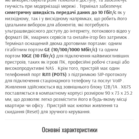
гнучкість при модернізації мережі . Термінал забезпечує
симетричну швидкість передачі даних до 10 Гбіт/с
як у
низхідному, так і у висхідному напрямках, що робить його
ідеальним вибором для абонентів, які потребують
ультрашвидкісного доступу до інтернету, потокового відео у
форматі 8K, хмарних сервісів та онлайн-ігор без затримок .
Термінал оснащений двома дротовими портами: одним
гігабітним портом
GE (10/100/1000 Мбіт/с)
та одним
портом
10GE (10 Гбіт/с)
для підключення найвимогливіших
пристроїв, таких як ігрові ПК, професійні робочі станції або
високопродуктивні NAS . Крім того, пристрій має один
телефонний порт
RJ11 (POTS)
з підтримкою SIP-протоколу
для підключення стаціонарного телефону та послуг VoIP .
Живлення здійснюється від зовнішнього блоку 12В/1А . X67S
поставляється в компактному корпусі розміром 90 x 73 x 25.2
мм, що дозволяє легко розмістити його в будь-якому місці
квартири чи офісу . Пристрій має кнопки живлення та
скидання (Reset) для зручного керування.
Основні характеристики