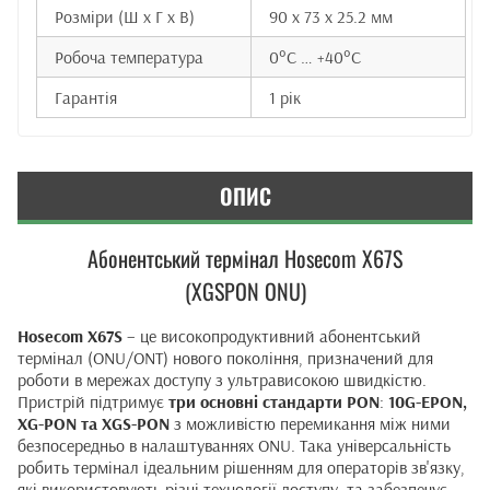
Розміри (Ш x Г x В)
90 x 73 x 25.2 мм
Робоча температура
0°C … +40°C
Гарантія
1 рік
ОПИС
Абонентський термінал Hosecom X67S
(XGSPON ONU)
Hosecom X67S
– це високопродуктивний абонентський
термінал (ONU/ONT) нового покоління, призначений для
роботи в мережах доступу з ультрависокою швидкістю.
Пристрій підтримує
три основні стандарти PON
:
10G-EPON,
XG-PON та XGS-PON
з можливістю перемикання між ними
безпосередньо в налаштуваннях ONU. Така універсальність
робить термінал ідеальним рішенням для операторів зв'язку,
які використовують різні технології доступу, та забезпечує