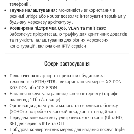
телефонії .
Гнучке налаштування:
Можливість використання в
режимі Bridge або Router дозволяє інтегрувати термінал у
будь-яку мережеву архітектуру .
Розширена підтримка QoS, VLAN та multicast:
Забезпечує пріоритезацію трафіку для критичних додатків
та гнучкість налаштування для різних мережевих
конфігурацій, включаючи IPTV-сервіси .
Сфери застосування
Підключення квартир та приватних будинків за
технологією FTTH/FTTB з використанням мереж XG-PON,
XGS-PON або 10G-EPON.
Надання послуг ультрашвидкісного інтернету (тарифні
плани від 1 Гбіт/с і вище).
Організація доступу для малого та середнього бізнесу
(SOHO) з потребою у високій швидкості та надійності.
Передача відеоконтенту ультрависокої чіткості (UltraHD,
8K) для сервісів IPTV та OTT.
Побудова конвергентних мереж для надання послуг Triple