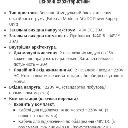
Основні характеристики
Тип пристрою
: Зовнішній модульний блок живлення
постійного струму (External Modular AC/DC Power Supply
Unit)
Загальна вихідна напруга/струм
: -48V DC, 30А
Загальна вихідна потужність
: Приблизно 1440 Вт (48V *
30A)
Внутрішня архітектура
:
Два модулі живлення
: 2 незалежних модулі по 15А
кожен, що працюють паралельно. Загальна вихідна
потужність — 30А.
Подвійний вхід живлення AC
: 2 незалежні входи ~220V
AC. Кожен вхід може живити один або обидва внутрішні
модулі.
Вхідна напруга
: ~220V AC (стандартна побутова/
промислова мережа)
Комплектація (ключова перевага)
:
Входить у комплект
:
Кабелі для підключення до мережі ~220V AC (з
вилкою та клемами).
Кабель для підключення до обладнання -48V DC (з
роз'ємами, сумісними з OLT/комутаторами ZTE).