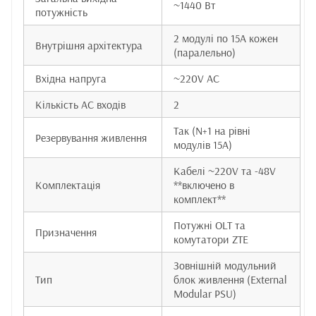
~1440 Вт
потужність
2 модулі по 15А кожен
Внутрішня архітектура
(паралельно)
Вхідна напруга
~220V AC
Кількість AC входів
2
Так (N+1 на рівні
Резервування живлення
модулів 15А)
Кабелі ~220V та -48V
Комплектація
**включено в
комплект**
Потужні OLT та
Призначення
комутатори ZTE
Зовнішній модульний
Тип
блок живлення (External
Modular PSU)