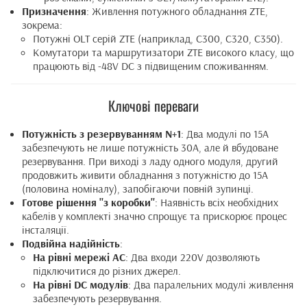
Призначення
: Живлення потужного обладнання ZTE,
зокрема:
Потужні OLT серій ZTE (наприклад, C300, C320, C350).
Комутатори та маршрутизатори ZTE високого класу, що
працюють від -48V DC з підвищеним споживанням.
Ключові переваги
Потужність з резервуванням N+1
: Два модулі по 15А
забезпечують не лише потужність 30А, але й вбудоване
резервування. При виході з ладу одного модуля, другий
продовжить живити обладнання з потужністю до 15А
(половина номіналу), запобігаючи повній зупинці.
Готове рішення "з коробки"
: Наявність всіх необхідних
кабелів у комплекті значно спрощує та прискорює процес
інсталяції.
Подвійна надійність
:
На рівні мережі AC
: Два входи 220V дозволяють
підключитися до різних джерел.
На рівні DC модулів
: Два паралельних модулі живлення
забезпечують резервування.