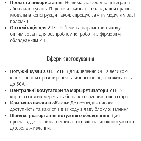
Простота використання
: Не вимагає складної інтеграції
або налаштувань. Підключив кабелі – обладнання працює.
Модульна конструкція також спрощує заміну модуля у разі
поломки.
Оптимізація для ZTE
: Роз'єми та параметри виходу
оптимізовані для безпроблемної роботи з фірмовим
обладнанням ZTE.
Сфери застосування
Потужні вузли з OLT ZTE
: Для живлення OLT з великою
кількістю плат розширення та абонентів, що споживають
до 30А.
Центральні комутатори та маршрутизатори ZTE
: У
корпоративних мережах або на краю мережі оператора.
Критично важливі об'єкти
: Де необхідна висока
доступність та захист від виходу з ладу блоку живлення.
Швидке розгортання потужного обладнання
: Для
проектів, де потрібна негайна готовність високопотужного
джерела живлення.