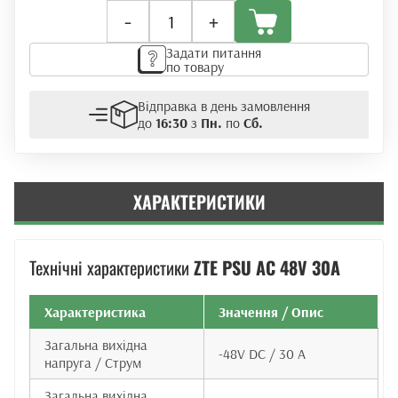
Блок
-
+
живлення
ZTE
Задати питання
PSU
по товару
AC
48V
Відправка в день замовлення
30A
до
16:30
з
Пн.
по
Сб.
кількість
ХАРАКТЕРИСТИКИ
Технічні характеристики
ZTE PSU AC 48V 30A
Характеристика
Значення / Опис
Загальна вихідна
-48V DC / 30 A
напруга / Струм
Загальна вихідна