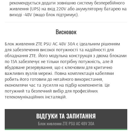
рекомендується додати зовнішню систему безперебійного
живлення (UPS) на вхід 220V або акумуляторну батарею на
виході -48V (якщо блок підтримує).
Висновок
Блок живлення ZTE PSU AC 48V 30A є ідеальним рішенням
для забезпечення високої потужності та надійності для
обладнання ZTE. Його модульна конструкція з двома блоками
по 15А забезпечує не тільки потрібну потужність, але й
вбудоване резервування, що є ключовим для критично
важливих вузлів мережі. Повна комплектація кабелями
робить його готовим до негайного використання,
економлячи час та зусилля на підбір компонентів. Це
потужний та безпечний вибір для професійних
телекомунікаційних інсталяцій.
ВІДГУКИ ТА ЗАПИТАННЯ
Блок живлення ZTE PSU AC 48V 30A