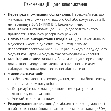
Рекомендації щодо використання
Перевірка споживання обладнання
: Переконайтеся, що
максимальне споживання вашого OLT або комутатора ZTE
не перевищує 30А (~1440 Вт). Ідеально, якщо
навантаження становить до 15А, що дозволить системі
працювати в повному резервному режимі.
Оптимальне використання входів AC
: Для максимальної
відмовостійкості підключіть кожен вхід 220V до
незалежних електричних ліній. У разі виходу з ладу одного
модуля PSU, другий модуль має отримувати живлення.
Моніторинг стану
: Зазвичай блок має індикатори стану
для кожного модуля живлення та загального виходу.
Слідкуйте за ними для своєчасної діагностики.
Умови експлуатації
:
Забезпечте достатнє охолодження, оскільки блок генерує
значну теплову потужність.
Дотримуйтесь рекомендованого температурного
діапазону експлуатації.
Уникайте вологи та пилу.
Резервування живлення
: Для абсолютної безвідмовності
на об'єктах з постійним навантаженням, близьким до 30А,