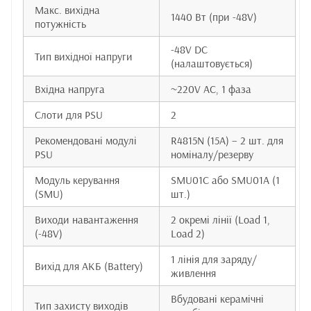
Макс. вихідна
1440 Вт (при -48V)
потужність
-48V DC
Тип вихідної напруги
(налаштовується)
Вхідна напруга
~220V AC, 1 фаза
Слоти для PSU
2
Рекомендовані модулі
R4815N (15A) – 2 шт. для
PSU
номіналу/резерву
Модуль керування
SMU01C або SMU01A (1
(SMU)
шт.)
Виходи навантаження
2 окремі лінії (Load 1,
(-48V)
Load 2)
1 лінія для заряду/
Вихід для АКБ (Battery)
живлення
Вбудовані керамічні
Тип захисту виходів