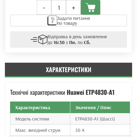
Блок
-
+
живлення
Huawei
Задати питання
ETP4830-
по товару
A1
кількість
Відправка в день замовлення
до
16:30
з
Пн.
по
Сб.
ХАРАКТЕРИСТИКИ
Технічні характеристики
Huawei ETP4830-A1
Характеристика
Значення / Опис
Модель системи
ETP4830-A1 (Шассі)
Макс. вихідний струм
30 А