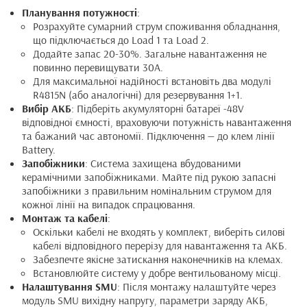
Планування потужності
:
Розрахуйте сумарний струм споживання обладнання,
що підключається до Load 1 та Load 2.
Додайте запас 20-30%. Загальне навантаження не
повинно перевищувати 30А.
Для максимальної надійності встановіть два модулі
R4815N (або аналогічні) для резервування 1+1.
Вибір АКБ
: Підберіть акумуляторні батареї -48V
відповідної ємності, враховуючи потужність навантаження
та бажаний час автономії. Підключення — до клем лінії
Battery.
Запобіжники
: Система захищена вбудованими
керамічними запобіжниками. Майте під рукою запасні
запобіжники з правильним номінальним струмом для
кожної лінії на випадок спрацювання.
Монтаж та кабелі
:
Оскільки кабелі не входять у комплект, виберіть силові
кабелі відповідного перерізу для навантаження та АКБ.
Забезпечте якісне затискання наконечників на клемах.
Встановлюйте систему у добре вентильованому місці.
Налаштування SMU
: Після монтажу налаштуйте через
модуль SMU вихідну напругу, параметри заряду АКБ,