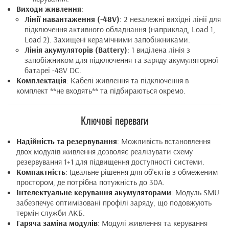
Виходи живлення
:
Лінії навантаження (-48V)
: 2 незалежні вихідні лінії для
підключення активного обладнання (наприклад, Load 1,
Load 2). Захищені керамічними запобіжниками.
Лінія акумуляторів (Battery)
: 1 виділена лінія з
запобіжником для підключення та заряду акумуляторної
батареї -48V DC.
Комплектація
: Кабелі живлення та підключення в
комплект **не входять** та підбираються окремо.
Ключові переваги
Надійність та резервування
: Можливість встановлення
двох модулів живлення дозволяє реалізувати схему
резервування 1+1 для підвищення доступності системи.
Компактність
: Ідеальне рішення для об'єктів з обмеженим
простором, де потрібна потужність до 30А.
Інтелектуальне керування акумуляторами
: Модуль SMU
забезпечує оптимізовані профілі заряду, що подовжують
термін служби АКБ.
Гаряча заміна модулів
: Модулі живлення та керування