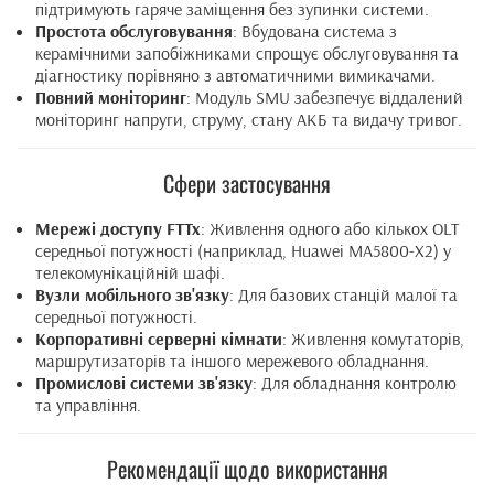
підтримують гаряче заміщення без зупинки системи.
Простота обслуговування
: Вбудована система з
керамічними запобіжниками спрощує обслуговування та
діагностику порівняно з автоматичними вимикачами.
Повний моніторинг
: Модуль SMU забезпечує віддалений
моніторинг напруги, струму, стану АКБ та видачу тривог.
Сфери застосування
Мережі доступу FTTx
: Живлення одного або кількох OLT
середньої потужності (наприклад, Huawei MA5800-X2) у
телекомунікаційній шафі.
Вузли мобільного зв'язку
: Для базових станцій малої та
середньої потужності.
Корпоративні серверні кімнати
: Живлення комутаторів,
маршрутизаторів та іншого мережевого обладнання.
Промислові системи зв'язку
: Для обладнання контролю
та управління.
Рекомендації щодо використання