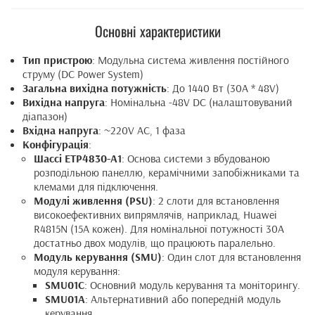
Основні характеристики
Тип пристрою
: Модульна система живлення постійного
струму (DC Power System)
Загальна вихідна потужність
: До 1440 Вт (30A * 48V)
Вихідна напруга
: Номінальна -48V DC (налаштовуваний
діапазон)
Вхідна напруга
: ~220V AC, 1 фаза
Конфігурація
:
Шассі ETP4830-A1
: Основа системи з вбудованою
розподільною панеллю, керамічними запобіжниками та
клемами для підключення.
Модулі живлення (PSU)
: 2 слоти для встановлення
високоефективних випрямлячів, наприклад, Huawei
R4815N (15А кожен). Для номінальної потужності 30А
достатньо двох модулів, що працюють паралельно.
Модуль керування (SMU)
: Один слот для встановлення
модуля керування:
SMU01C
: Основний модуль керування та моніторингу.
SMU01A
: Альтернативний або попередній модуль
керування.