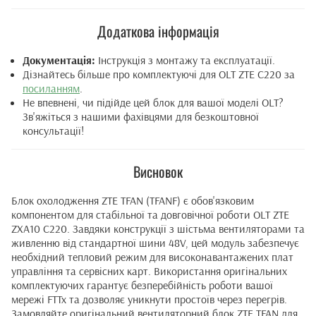
Додаткова інформація
Документація:
Інструкція з монтажу та експлуатації.
Дізнайтесь більше про комплектуючі для OLT ZTE C220 за
посиланням
.
Не впевнені, чи підійде цей блок для вашої моделі OLT?
Зв'яжіться з нашими фахівцями для безкоштовної
консультації!
Висновок
Блок охолодження ZTE TFAN (TFANF) є обов'язковим
компонентом для стабільної та довговічної роботи OLT ZTE
ZXA10 C220. Завдяки конструкції з шістьма вентиляторами та
живленню від стандартної шини 48V, цей модуль забезпечує
необхідний тепловий режим для високонавантажених плат
управління та сервісних карт. Використання оригінальних
комплектуючих гарантує безперебійність роботи вашої
мережі FTTx та дозволяє уникнути простоїв через перегрів.
Замовляйте оригінальний вентиляторний блок ZTE TFAN для