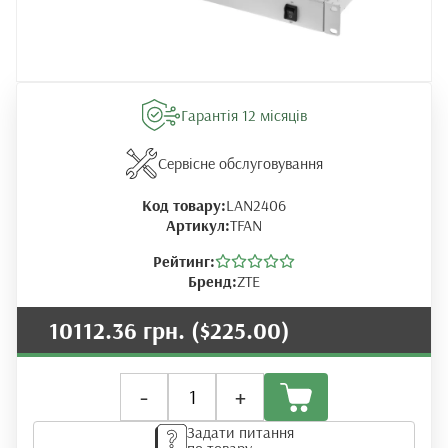
Гарантія 12 місяців
Сервісне обслуговування
Код товару:
LAN2406
Артикул:
TFAN
Рейтинг:
Бренд:
ZTE
10112.36 грн.
($225.00)
Блок
-
+
вентиляторів
та
Задати питання
охолодження
по товару