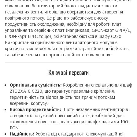
обладнання. Вентиляторний блок складається з шести
незалежних вентиляторів, що обертаються для створення
повітряного потоку. Це рішення забезпечує високу
продуктивність охолодження, необхідну для роботи плат
управління та сервісних плат (наприклад, GPON-карт GPFA/E,
EPON-карт EPFC тощо), які встановлюються в шафу C220.
Використання оригінального вентиляторного модуля є
критично важливим для підтримки гарантійних зобов’язань
та забезпечення паспортної надійності обладнання.
Ключові переваги
Оригінальна сумісність:
Розроблений спеціально для шаф
ZTE ZXA10 C220, що гарантує правильне кріплення,
герметичність та відповідність повітряним потокам
всередині корпусу.
Висока продуктивність:
Шість незалежних вентиляторів
створюють потужний повітряний потік, необхідний для
охолодження повністю завантажених шаф з платами 10G
PON.
Надійність:
Робота від стандартної телекомунікаційної