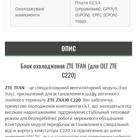
Плати GCSA
Охолоджувані
(управління), GPFA/E
компоненти
(GPON), EPFC (EPON)
тощо
ОПИС
Блок охолодження ZTE TFAN (для OLT ZTE
C220)
ZTE TFAN
– це спеціалізований вентиляторний модуль (Fan
Tray), призначений для встановлення в шафу оптичного
лінійного терміналу
ZTE ZXA10 C220
. Він забезпечує
примусове охолодження компонентів OLT, що знаходяться під
високим навантаженням, підтримуючи стабільний тепловий
режим для безперебійної роботи мережевого обладнання.
Конструкція модуля передбачає встановлення в спеціальний
відсік корпусу комутатора C220 та підключення до шини
живлення 48V DC, яка є стандартом для телекомунікаційного