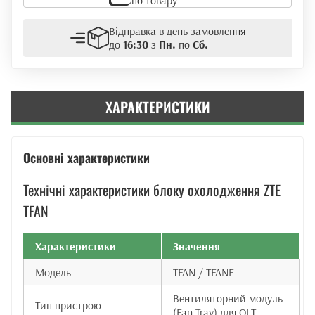
OLT
ZTE
Відправка в день замовлення
TFAN
до
16:30
з
Пн.
по
Сб.
кількість
ХАРАКТЕРИСТИКИ
Основні характеристики
Технічні характеристики блоку охолодження ZTE
TFAN
Характеристики
Значення
Модель
TFAN / TFANF
Вентиляторний модуль
Тип пристрою
(Fan Tray) для OLT