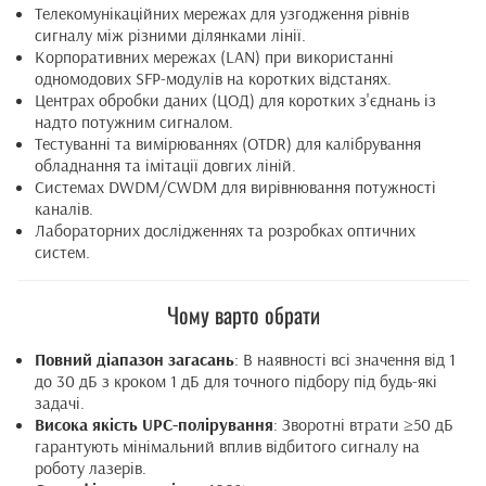
Телекомунікаційних мережах для узгодження рівнів
сигналу між різними ділянками лінії.
Корпоративних мережах (LAN) при використанні
одномодових SFP-модулів на коротких відстанях.
Центрах обробки даних (ЦОД) для коротких з'єднань із
надто потужним сигналом.
Тестуванні та вимірюваннях (OTDR) для калібрування
обладнання та імітації довгих ліній.
Системах DWDM/CWDM для вирівнювання потужності
каналів.
Лабораторних дослідженнях та розробках оптичних
систем.
Чому варто обрати
Повний діапазон загасань
: В наявності всі значення від 1
до 30 дБ з кроком 1 дБ для точного підбору під будь-які
задачі.
Висока якість UPC-полірування
: Зворотні втрати ≥50 дБ
гарантують мінімальний вплив відбитого сигналу на
роботу лазерів.