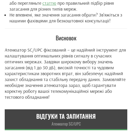
або перегляньте
статтю
про правильний підбір рівня
загасання для різних типів мереж.
Не впевнені, яке значення загасання обрати? Зв'яжіться з
нашими фахівцями для безкоштовної консультації!
Висновок
Атенюатор SC/UPC фіксований – це надійний інструмент для
налаштування оптимальних рівнів сигналу в сучасних
оптичних мережах. Завдяки широкому вибору значень
загасання (від 1 до 30 дБ), високій точності та чудовим
характеристикам зворотних втрат, він забезпечує надійний
захист обладнання та стабільну передачу даних. Замовляйте
необхідне значення атенюатора зараз, щоб гарантувати
коректну роботу вашої телекомунікаційної мережі або
тестового обладнання!
ВІДГУКИ ТА ЗАПИТАННЯ
Атенюатор SC/UPC