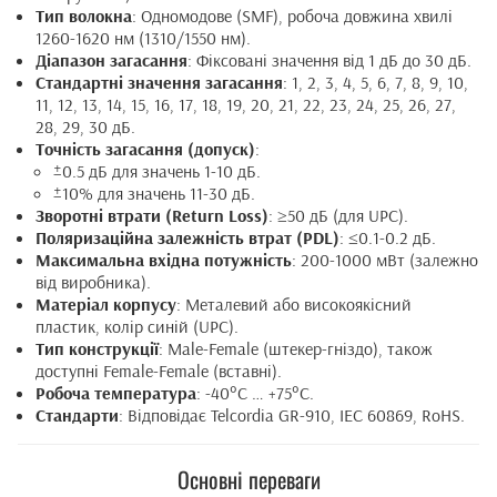
Тип волокна
: Одномодове (SMF), робоча довжина хвилі
1260-1620 нм (1310/1550 нм).
Діапазон загасання
: Фіксовані значення від 1 дБ до 30 дБ.
Стандартні значення загасання
: 1, 2, 3, 4, 5, 6, 7, 8, 9, 10,
11, 12, 13, 14, 15, 16, 17, 18, 19, 20, 21, 22, 23, 24, 25, 26, 27,
28, 29, 30 дБ.
Точність загасання (допуск)
:
±0.5 дБ для значень 1-10 дБ.
±10% для значень 11-30 дБ.
Зворотні втрати (Return Loss)
: ≥50 дБ (для UPC).
Поляризаційна залежність втрат (PDL)
: ≤0.1-0.2 дБ.
Максимальна вхідна потужність
: 200-1000 мВт (залежно
від виробника).
Матеріал корпусу
: Металевий або високоякісний
пластик, колір синій (UPC).
Тип конструкції
: Male-Female (штекер-гніздо), також
доступні Female-Female (вставні).
Робоча температура
: -40°C … +75°C.
Стандарти
: Відповідає Telcordia GR-910, IEC 60869, RoHS.
Основні переваги