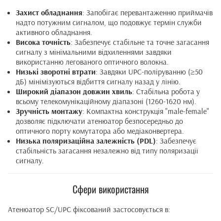
Захист обладнання
: Запобігає перевантаженню приймачів
надто потужним сигналом, що подовжує термін служби
активного обладнання.
Висока точність
: Забезпечує стабільне та точне загасання
сигналу з мінімальними відхиленнями завдяки
використанню легованого оптичного волокна.
Низькі зворотні втрати
: Завдяки UPC-поліруванню (≥50
дБ) мінімізуються відбиття сигналу назад у лінію.
Широкий діапазон довжин хвиль
: Стабільна робота у
всьому телекомунікаційному діапазоні (1260-1620 нм).
Зручність монтажу
: Компактна конструкція "male-female"
дозволяє підключати атенюатор безпосередньо до
оптичного порту комутатора або медіаконвертера.
Низька поляризаційна залежність (PDL)
: Забезпечує
стабільність загасання незалежно від типу поляризації
сигналу.
Сфери використання
Атенюатор SC/UPC фіксований застосовується в: