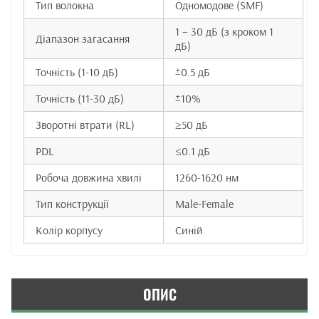
Тип волокна
Одномодове (SMF)
1 – 30 дБ (з кроком 1
Діапазон загасання
дБ)
Точність (1-10 дБ)
±0.5 дБ
Точність (11-30 дБ)
±10%
Зворотні втрати (RL)
≥50 дБ
PDL
≤0.1 дБ
Робоча довжина хвилі
1260-1620 нм
Тип конструкції
Male-Female
Колір корпусу
Синій
ОПИС