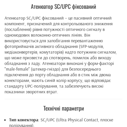
Атенюатор SC/UPC фіксований
Атенюатор SC/UPC фіксований – це пасивний оптичний
компонент, призначений для контрольованого зниження
(послаблення) рівня потужності оптичного сигналу в
одномодових волоконно-оптичних лініях. Він
використовується для запобігання перевантаженню
фотоприймачів активного обладнання (SFP-модулів,
медіаконвертерів, комутаторів) надто потужним сигналом,
що може призвести до спотворень, помилок або виходу
обладнання з ладу. Атенюатори виконані у форм-факторі
"male-female" (штекер-гніздо) для безпосереднього
підключення до порту обладнання або в стик між двома
конекторами, мають синій колір корпусу, що відповідає
стандарту UPC-полірування, та забезпечують високі
показники зворотних втрат.
Технічні параметри
Тип конектора
: SC/UPC (Ultra Physical Contact, плоске
полірування).