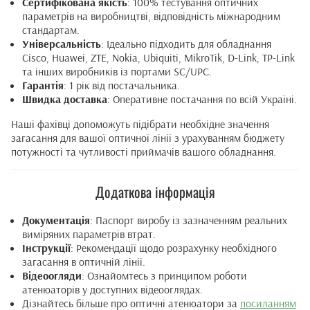
Сертифікована якість
: 100% тестування оптичних
параметрів на виробництві, відповідність міжнародним
стандартам.
Універсальність
: Ідеально підходить для обладнання
Cisco, Huawei, ZTE, Nokia, Ubiquiti, MikroTik, D-Link, TP-Link
та інших виробників із портами SC/UPC.
Гарантія
: 1 рік від постачальника.
Швидка доставка
: Оперативне постачання по всій Україні.
Наші фахівці допоможуть підібрати необхідне значення
загасання для вашої оптичної лінії з урахуванням бюджету
потужності та чутливості приймачів вашого обладнання.
Додаткова інформація
Документація
: Паспорт виробу із зазначенням реальних
виміряних параметрів втрат.
Інструкції
: Рекомендації щодо розрахунку необхідного
загасання в оптичній лінії.
Відеоогляди
: Ознайомтесь з принципом роботи
атенюаторів у доступних відеооглядах.
Дізнайтесь більше про оптичні атенюатори за
посиланням