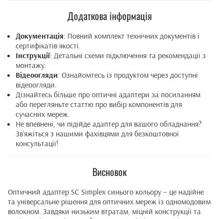
Додаткова інформація
Документація
: Повний комплект технічних документів і
сертифікатів якості.
Інструкції
: Детальні схеми підключення та рекомендації з
монтажу.
Відеоогляди
: Ознайомтесь із продуктом через доступні
відеоогляди.
Дізнайтесь більше про оптичні адаптери за
посиланням
або перегляньте
статтю
про вибір компонентів для
сучасних мереж.
Не впевнені, чи підійде адаптер для вашого обладнання?
Зв’яжіться з нашими фахівцями для безкоштовної
консультації!
Висновок
Оптичний адаптер SC Simplex синього кольору – це надійне
та універсальне рішення для оптичних мереж із одномодовим
волокном. Завдяки низьким втратам, міцній конструкції та