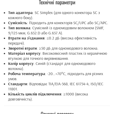
Технічні параметри
Тип адаптера
: SC Simplex (для одного конектора SC з
кожного боку).
Сумісність
: Підходить для конекторів SC/UPC або SC/APC.
Тип волокна
: Сумісний із одномодовим волокном (SMF,
9/125 мкм, G.652.D або G.657.A).
Втрати на з’єднання
: ≤0.2 дБ (висока ефективність
передачі).
Зворотні втрати
: ≥50 дБ для одномодового волокна.
Матеріал корпусу
: Високоякісний пластик із керамічною
втулкою для точного вирівнювання.
Колір корпусу
: Синій (стандарт для одномодового
волокна).
Робоча температура
: -20…+70°C, підходить для різних
умов.
Стандарти
: Відповідає TIA/EIA-568, IEC 61754-4, ISO/IEC
11801.
Кількість циклів підключення
: ≥1000 (висока
довговічність).
Основні переваги